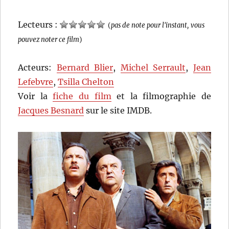
Lecteurs :
(
pas de note pour l'instant, vous
pouvez noter ce film
)
Acteurs:
Bernard Blier
,
Michel Serrault
,
Jean
Lefebvre
,
Tsilla Chelton
Voir la
fiche du film
et la filmographie de
Jacques Besnard
sur le site IMDB.