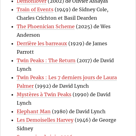
Demonlover
(2002) de Olivier Assayas
Train of Events
(1949) de Sidney Cole,
Charles Crichton et Basil Dearden
The Phoenician Scheme
(2025) de Wes
Anderson
Derrière les barreaux
(1929) de James
Parrott
Twin Peaks : The Return
(2017) de David
Lynch
Twin Peaks : Les 7 derniers jours de Laura
Palmer
(1992) de David Lynch
Mystères à Twin Peaks
(1990) de David
Lynch
Elephant Man
(1980) de David Lynch
Les Demoiselles Harvey
(1946) de George
Sidney