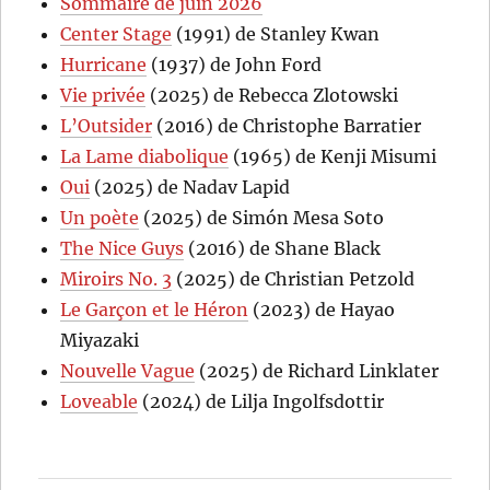
Sommaire de juin 2026
Center Stage
(1991) de Stanley Kwan
Hurricane
(1937) de John Ford
Vie privée
(2025) de Rebecca Zlotowski
L’Outsider
(2016) de Christophe Barratier
La Lame diabolique
(1965) de Kenji Misumi
Oui
(2025) de Nadav Lapid
Un poète
(2025) de Simón Mesa Soto
The Nice Guys
(2016) de Shane Black
Miroirs No. 3
(2025) de Christian Petzold
Le Garçon et le Héron
(2023) de Hayao
Miyazaki
Nouvelle Vague
(2025) de Richard Linklater
Loveable
(2024) de Lilja Ingolfsdottir