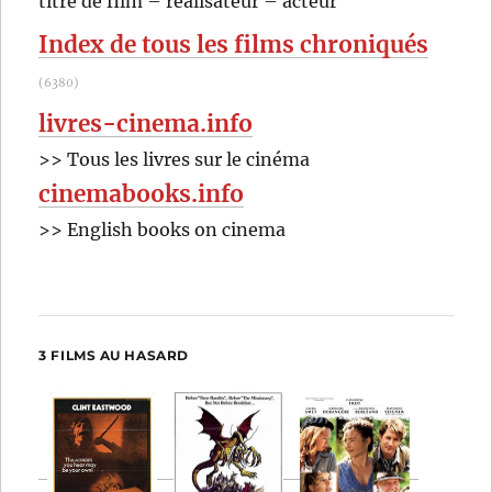
titre de film – réalisateur – acteur
dire
:
qu’il
Index de tous les films chroniqués
faut
fermer
(6380)
sa
gueule!
livres-cinema.info
(1975)
>> Tous les livres sur le cinéma
de
Jacques
cinemabooks.info
Besnard
>> English books on cinema
3 FILMS AU HASARD