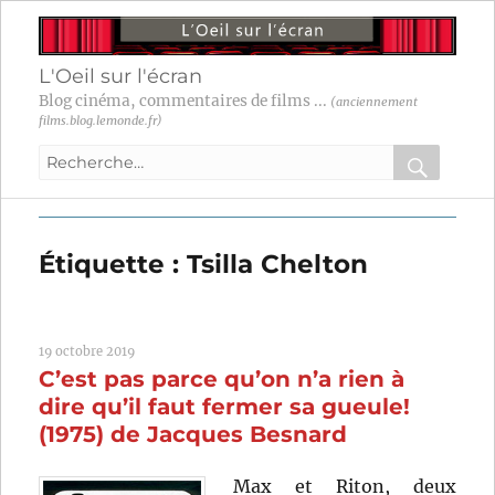
L'Oeil sur l'écran
Blog cinéma, commentaires de films ...
(anciennement
films.blog.lemonde.fr)
Recherche
pour
RECHER
OK
:
Étiquette :
Tsilla Chelton
19 octobre 2019
C’est pas parce qu’on n’a rien à
dire qu’il faut fermer sa gueule!
(1975) de Jacques Besnard
Max et Riton, deux