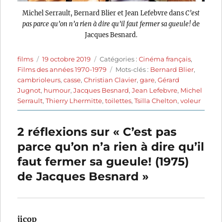
Michel Serrault, Bernard Blier et Jean Lefebvre dans
C’est
pas parce qu’on n’a rien à dire qu’il faut fermer sa gueule!
de
Jacques Besnard.
Auteur
Publié
Catégories
films
19 octobre 2019
Catégories :
Cinéma français
,
le
Étiquettes
Films des années 1970-1979
Mots-clés :
Bernard Blier
,
cambrioleurs
,
casse
,
Christian Clavier
,
gare
,
Gérard
Jugnot
,
humour
,
Jacques Besnard
,
Jean Lefebvre
,
Michel
Serrault
,
Thierry Lhermitte
,
toilettes
,
Tsilla Chelton
,
voleur
2 réflexions sur « C’est pas
parce qu’on n’a rien à dire qu’il
faut fermer sa gueule! (1975)
de Jacques Besnard »
jicop
dit :