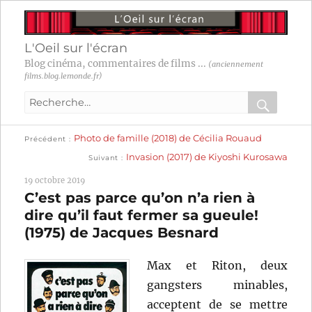
L'Oeil sur l'écran
Blog cinéma, commentaires de films ...
(anciennement
films.blog.lemonde.fr)
Recherche
pour
RECHER
OK
Publication
Navigation
Photo de famille (2018) de Cécilia Rouaud
:
Précédent
précédente :
Publication
Invasion (2017) de Kiyoshi Kurosawa
Suivant
suivante :
de
19 octobre 2019
l’article
C’est pas parce qu’on n’a rien à
dire qu’il faut fermer sa gueule!
(1975) de Jacques Besnard
Max et Riton, deux
gangsters minables,
acceptent de se mettre