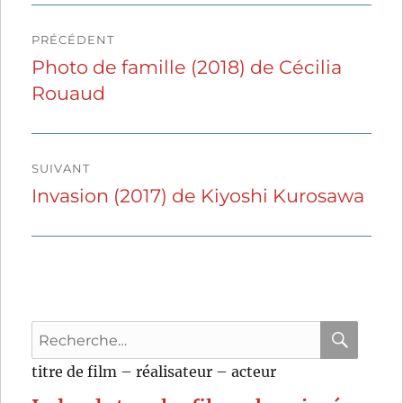
Navigation
PRÉCÉDENT
de
Photo de famille (2018) de Cécilia
Publication
Rouaud
précédente :
l’article
SUIVANT
Invasion (2017) de Kiyoshi Kurosawa
Publication
suivante :
Recherche
pour
RECHER
OK
titre de film – réalisateur – acteur
: