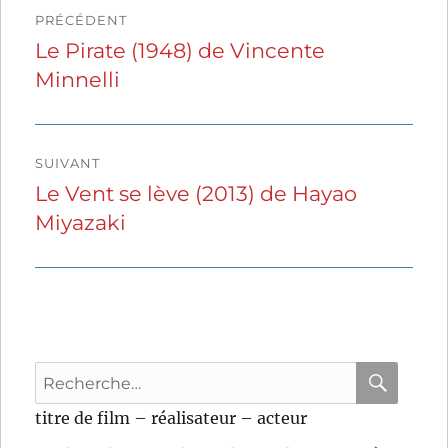
Navigation
PRÉCÉDENT
de
Le Pirate (1948) de Vincente
Publication
Minnelli
précédente :
l’article
SUIVANT
Le Vent se lève (2013) de Hayao
Publication
Miyazaki
suivante :
Recherche
pour
RECHER
OK
titre de film – réalisateur – acteur
: