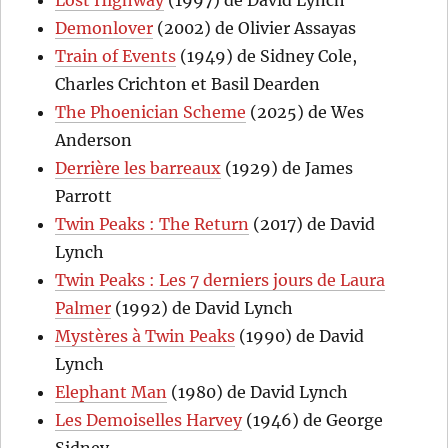
Lost Highway
(1997) de David Lynch
Demonlover
(2002) de Olivier Assayas
Train of Events
(1949) de Sidney Cole,
Charles Crichton et Basil Dearden
The Phoenician Scheme
(2025) de Wes
Anderson
Derrière les barreaux
(1929) de James
Parrott
Twin Peaks : The Return
(2017) de David
Lynch
Twin Peaks : Les 7 derniers jours de Laura
Palmer
(1992) de David Lynch
Mystères à Twin Peaks
(1990) de David
Lynch
Elephant Man
(1980) de David Lynch
Les Demoiselles Harvey
(1946) de George