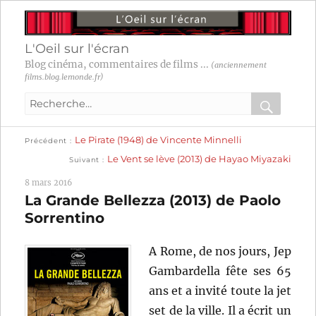
L'Oeil sur l'écran
Blog cinéma, commentaires de films ...
(anciennement
films.blog.lemonde.fr)
Recherche
pour
RECHER
OK
Publication
Navigation
Le Pirate (1948) de Vincente Minnelli
:
Précédent
précédente :
Publication
Le Vent se lève (2013) de Hayao Miyazaki
Suivant
suivante :
de
8 mars 2016
l’article
La Grande Bellezza (2013) de Paolo
Sorrentino
A Rome, de nos jours, Jep
Gambardella fête ses 65
ans et a invité toute la jet
set de la ville. Il a écrit un