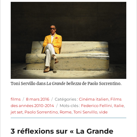
Toni Servillo dans
La Grande bellezza
de Paolo Sorrentino.
Auteur
Publié
Catégories
films
8 mars 2016
Catégories :
Cinéma italien
,
Films
le
Étiquettes
des années 2010-2014
Mots-clés :
Federico Fellini
,
Italie
,
jet set
,
Paolo Sorrentino
,
Rome
,
Toni Servillo
,
vide
3 réflexions sur « La Grande