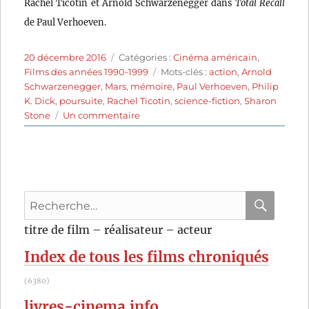
Rachel Ticotin et Arnold Schwarzenegger dans
Total Recall
de Paul Verhoeven.
Publié
Catégories
20 décembre 2016
Catégories :
Cinéma américain
,
le
Étiquettes
Films des années 1990-1999
Mots-clés :
action
,
Arnold
Schwarzenegger
,
Mars
,
mémoire
,
Paul Verhoeven
,
Philip
K. Dick
,
poursuite
,
Rachel Ticotin
,
science-fiction
,
Sharon
sur
Stone
Un commentaire
Total
Recall
(1990)
de
Paul
Recherche
Verhoeven
pour
RECHER
OK
titre de film – réalisateur – acteur
:
Index de tous les films chroniqués
(6380)
livres-cinema.info