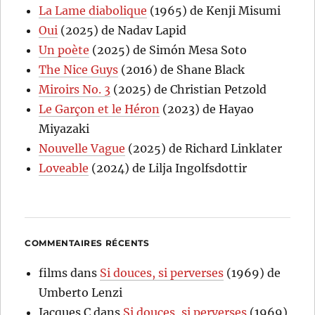
La Lame diabolique
(1965) de Kenji Misumi
Oui
(2025) de Nadav Lapid
Un poète
(2025) de Simón Mesa Soto
The Nice Guys
(2016) de Shane Black
Miroirs No. 3
(2025) de Christian Petzold
Le Garçon et le Héron
(2023) de Hayao
Miyazaki
Nouvelle Vague
(2025) de Richard Linklater
Loveable
(2024) de Lilja Ingolfsdottir
COMMENTAIRES RÉCENTS
films
dans
Si douces, si perverses
(1969) de
Umberto Lenzi
Jacques C
dans
Si douces, si perverses
(1969)