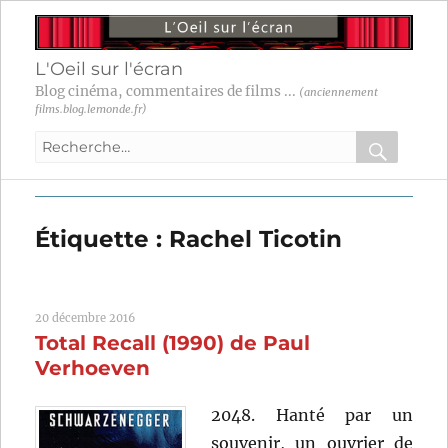
L'Oeil sur l'écran
Blog cinéma, commentaires de films ...
(anciennement
films.blog.lemonde.fr)
Recherche
pour
RECHER
OK
:
Étiquette :
Rachel Ticotin
20 décembre 2016
Total Recall (1990) de Paul
Verhoeven
2048. Hanté par un
souvenir, un ouvrier de