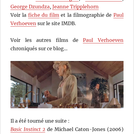
George Dzundza
,
Jeanne Tripplehorn
Voir la
fiche du film
et la filmographie de
Paul
Verhoeven
sur le site IMDB.
Voir les autres films de
Paul Verhoeven
chroniqués sur ce blog…
Il a été tourné une suite :
Basic Instinct 2
de Michael Caton-Jones (2006)