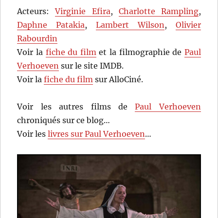
Acteurs:
Virginie Efira
,
Charlotte Rampling
,
Daphne Patakia
,
Lambert Wilson
,
Olivier
Rabourdin
Voir la
fiche du film
et la filmographie de
Paul
Verhoeven
sur le site IMDB.
Voir la
fiche du film
sur AlloCiné.
Voir les autres films de
Paul Verhoeven
chroniqués sur ce blog…
Voir les
livres sur Paul Verhoeven
…