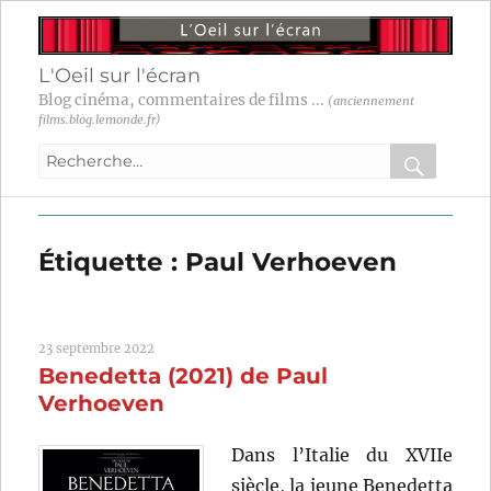
L'Oeil sur l'écran
Blog cinéma, commentaires de films ...
(anciennement
films.blog.lemonde.fr)
Recherche
pour
RECHER
OK
:
Étiquette :
Paul Verhoeven
23 septembre 2022
Benedetta (2021) de Paul
Verhoeven
Dans l’Italie du XVIIe
siècle, la jeune Benedetta