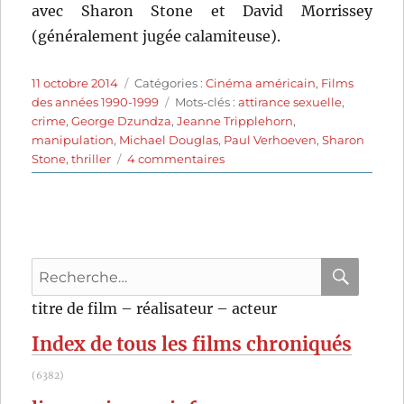
avec Sharon Stone et David Morrissey
(généralement jugée calamiteuse).
Publié
Catégories
11 octobre 2014
Catégories :
Cinéma américain
,
Films
le
Étiquettes
des années 1990-1999
Mots-clés :
attirance sexuelle
,
crime
,
George Dzundza
,
Jeanne Tripplehorn
,
manipulation
,
Michael Douglas
,
Paul Verhoeven
,
Sharon
sur
Stone
,
thriller
4 commentaires
Basic
Instinct
(1992)
de
Paul
Recherche
Verhoeven
pour
RECHER
OK
titre de film – réalisateur – acteur
:
Index de tous les films chroniqués
(6382)