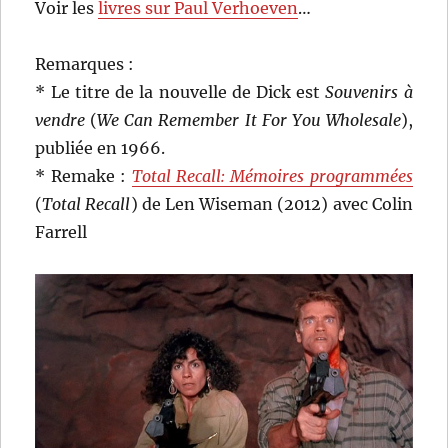
Voir les
livres sur Paul Verhoeven
…
Remarques :
* Le titre de la nouvelle de Dick est
Souvenirs à
vendre
(
We Can Remember It For You Wholesale
),
publiée en 1966.
* Remake :
Total Recall: Mémoires programmées
(
Total Recall
) de Len Wiseman (2012) avec Colin
Farrell