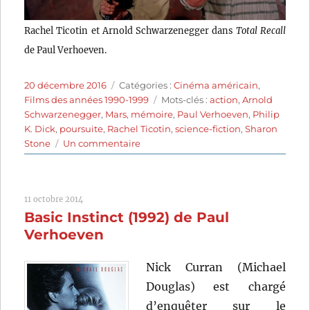
Rachel Ticotin et Arnold Schwarzenegger dans
Total Recall
de Paul Verhoeven.
Publié
Catégories
20 décembre 2016
Catégories :
Cinéma américain
,
le
Étiquettes
Films des années 1990-1999
Mots-clés :
action
,
Arnold
Schwarzenegger
,
Mars
,
mémoire
,
Paul Verhoeven
,
Philip
K. Dick
,
poursuite
,
Rachel Ticotin
,
science-fiction
,
Sharon
sur
Stone
Un commentaire
Total
Recall
(1990)
11 octobre 2014
de
Basic Instinct (1992) de Paul
Paul
Verhoeven
Verhoeven
Nick Curran (Michael
Douglas) est chargé
d’enquêter sur le