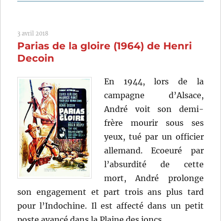
Les
amoureux
sont
3 avril 2018
seuls
Parias de la gloire (1964) de Henri
au
monde
Decoin
(1948)
de
En 1944, lors de la
Henri
campagne d’Alsace,
Decoin
André voit son demi-
frère mourir sous ses
yeux, tué par un officier
allemand. Ecoeuré par
l’absurdité de cette
mort, André prolonge
son engagement et part trois ans plus tard
pour l’Indochine. Il est affecté dans un petit
poste avancé dans la Plaine des joncs…