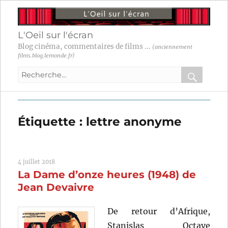
L'Oeil sur l'écran
Blog cinéma, commentaires de films ...
(anciennement
films.blog.lemonde.fr)
Recherche
pour
RECHER
OK
:
Étiquette :
lettre anonyme
4 juillet 2018
La Dame d’onze heures (1948) de
Jean Devaivre
De retour d’Afrique,
Stanislas Octave