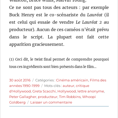
Walston, Bruce Willis, Marvin Young.
Ce ne sont pas tous des acteurs : par exemple
Buck Henry est le co-scénariste du
Lauréat
(il
est celui qui essaie de vendre
Le Lauréat 2
au
producteur). Aucun de ces caméos n’était prévu
dans le script. La plupart ont fait cette
apparition gracieusement.
(1) Ceci dit, le twist final permet de comprendre pourquoi
tous ces ingrédients sont bien présents dans le film…
Publié
Catégories
30 août 2016
Catégories :
Cinéma américain
,
Films des
le
Étiquettes
années 1990-1999
Mots-clés :
auteur
,
critique
d'Hollywood
,
Greta Scacchi
,
Hollywood
,
lettre anonyme
,
Peter Gallagher
,
producteur
,
Tim Robbins
,
Whoopi
sur
Goldberg
Laisser un commentaire
The
Player