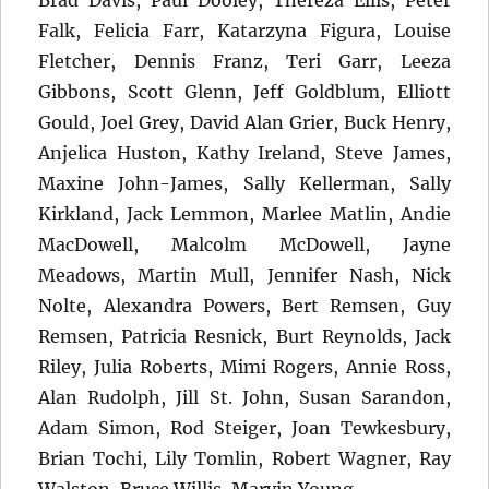
Brad Davis, Paul Dooley, Thereza Ellis, Peter
Falk, Felicia Farr, Katarzyna Figura, Louise
Fletcher, Dennis Franz, Teri Garr, Leeza
Gibbons, Scott Glenn, Jeff Goldblum, Elliott
Gould, Joel Grey, David Alan Grier, Buck Henry,
Anjelica Huston, Kathy Ireland, Steve James,
Maxine John-James, Sally Kellerman, Sally
Kirkland, Jack Lemmon, Marlee Matlin, Andie
MacDowell, Malcolm McDowell, Jayne
Meadows, Martin Mull, Jennifer Nash, Nick
Nolte, Alexandra Powers, Bert Remsen, Guy
Remsen, Patricia Resnick, Burt Reynolds, Jack
Riley, Julia Roberts, Mimi Rogers, Annie Ross,
Alan Rudolph, Jill St. John, Susan Sarandon,
Adam Simon, Rod Steiger, Joan Tewkesbury,
Brian Tochi, Lily Tomlin, Robert Wagner, Ray