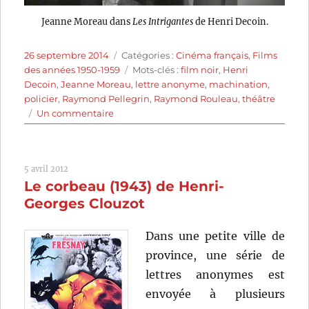
Jeanne Moreau dans
Les Intrigantes
de Henri Decoin.
Publié
Catégories
26 septembre 2014
Catégories :
Cinéma français
,
Films
le
Étiquettes
des années 1950-1959
Mots-clés :
film noir
,
Henri
Decoin
,
Jeanne Moreau
,
lettre anonyme
,
machination
,
policier
,
Raymond Pellegrin
,
Raymond Rouleau
,
théâtre
sur
Un commentaire
Les
Intrigantes
(1954)
5 avril 2012
de
Le corbeau (1943) de Henri-
Henri
Decoin
Georges Clouzot
Dans une petite ville de
province, une série de
lettres anonymes est
envoyée à plusieurs