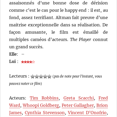
assaisonnés d’une bonne dose de dérision
comme c’est le cas pour le happy end : il est, au
fond, assez terrifiant. Altman fait preuve d’une
maitrise exceptionnelle dans sa réalisation. De
façon amusante, le film est émaillé de
multiples caméos d’acteurs.
The Player
connut
un grand succès.
Elle
:
–
Lui
:
Lecteurs :
(
pas de note pour l'instant, vous
pouvez noter ce film
)
Acteurs:
Tim Robbins
,
Greta Scacchi
,
Fred
Ward
,
Whoopi Goldberg
,
Peter Gallagher
,
Brion
James
,
Cynthia Stevenson
,
Vincent D’Onofrio
,