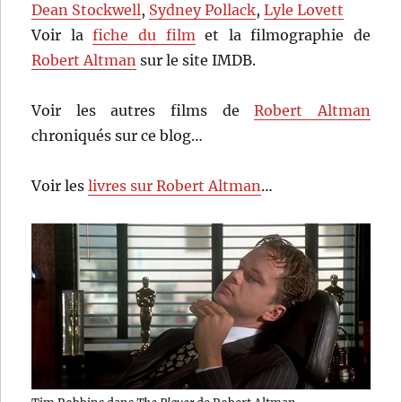
Dean Stockwell
,
Sydney Pollack
,
Lyle Lovett
Voir la
fiche du film
et la filmographie de
Robert Altman
sur le site IMDB.
Voir les autres films de
Robert Altman
chroniqués sur ce blog…
Voir les
livres sur Robert Altman
…