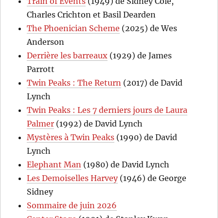
Train of Events
(1949) de Sidney Cole,
Charles Crichton et Basil Dearden
The Phoenician Scheme
(2025) de Wes
Anderson
Derrière les barreaux
(1929) de James
Parrott
Twin Peaks : The Return
(2017) de David
Lynch
Twin Peaks : Les 7 derniers jours de Laura
Palmer
(1992) de David Lynch
Mystères à Twin Peaks
(1990) de David
Lynch
Elephant Man
(1980) de David Lynch
Les Demoiselles Harvey
(1946) de George
Sidney
Sommaire de juin 2026