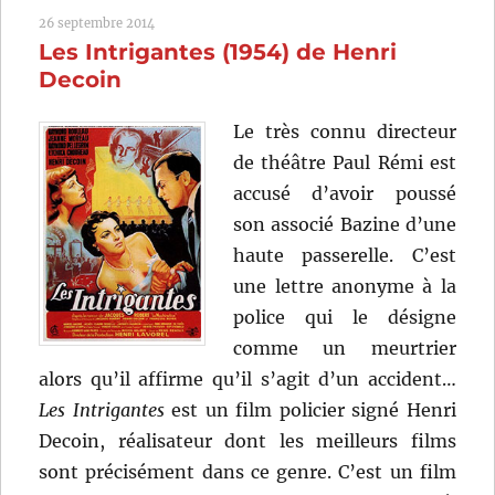
(1992)
26 septembre 2014
de
Les Intrigantes (1954) de Henri
Robert
Altman
Decoin
Le très connu directeur
de théâtre Paul Rémi est
accusé d’avoir poussé
son associé Bazine d’une
haute passerelle. C’est
une lettre anonyme à la
police qui le désigne
comme un meurtrier
alors qu’il affirme qu’il s’agit d’un accident…
Les Intrigantes
est un film policier signé Henri
Decoin, réalisateur dont les meilleurs films
sont précisément dans ce genre. C’est un film