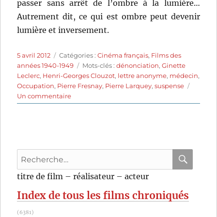
passer sans arrêt de l’ombre à la lumière…
Autrement dit, ce qui est ombre peut devenir
lumière et inversement.
Publié
Catégories
5 avril 2012
Catégories :
Cinéma français
,
Films des
le
Étiquettes
années 1940-1949
Mots-clés :
dénonciation
,
Ginette
Leclerc
,
Henri-Georges Clouzot
,
lettre anonyme
,
médecin
,
Occupation
,
Pierre Fresnay
,
Pierre Larquey
,
suspense
sur
Un commentaire
Le
corbeau
(1943)
de
Henri-
Recherche
Georges
Clouzot
pour
RECHER
OK
titre de film – réalisateur – acteur
:
Index de tous les films chroniqués
(6381)