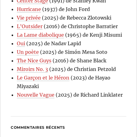
Center Stage
(1991) de Stanley Kwan
Hurricane
(1937) de John Ford
Vie privée
(2025) de Rebecca Zlotowski
L’Outsider
(2016) de Christophe Barratier
La Lame diabolique
(1965) de Kenji Misumi
Oui
(2025) de Nadav Lapid
Un poète
(2025) de Simón Mesa Soto
The Nice Guys
(2016) de Shane Black
Miroirs No. 3
(2025) de Christian Petzold
Le Garçon et le Héron
(2023) de Hayao
Miyazaki
Nouvelle Vague
(2025) de Richard Linklater
COMMENTAIRES RÉCENTS