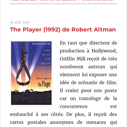
La
Dame
d’onze
30 août 2016
heures
The Player (1992) de Robert Altman
(1948)
de
Jean
En tant que directeur de
Devaivr
production à Hollywood,
Griffin Mill reçoit de très
nombreux auteurs qui
viennent lui exposer une
idée de scénario de film.
Il craint pour son poste
car un transfuge de la
concurrence est
embauché à ses côtés. De plus, il reçoit des
cartes postales anonymes de menaces qui