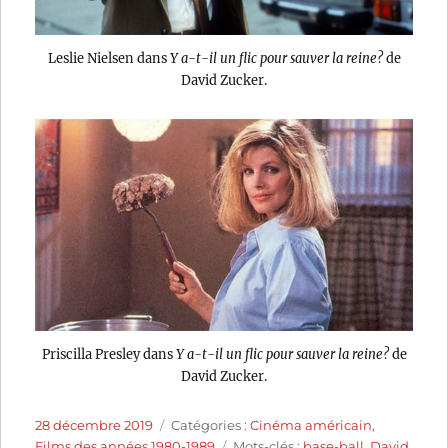
Leslie Nielsen dans
Y a-t-il un flic pour sauver la reine?
de
David Zucker.
Priscilla Presley dans
Y a-t-il un flic pour sauver la reine?
de
David Zucker.
Publié
Catégories
28 décembre 2019
Catégories :
Cinéma américain
,
le
Étiquettes
Films des années 1980-1989
Mots-clés :
base-ball
,
David