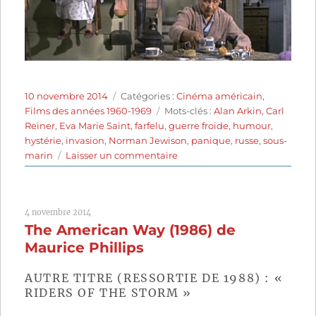
Publié
Catégories
10 novembre 2014
Catégories :
Cinéma américain
,
le
Étiquettes
Films des années 1960-1969
Mots-clés :
Alan Arkin
,
Carl
Reiner
,
Eva Marie Saint
,
farfelu
,
guerre froide
,
humour
,
hystérie
,
invasion
,
Norman Jewison
,
panique
,
russe
,
sous-
sur
marin
Laisser un commentaire
Les
Russes
arrivent,
4 novembre 2014
les
The American Way (1986) de
Russes
arrivent
Maurice Phillips
(1966)
de
AUTRE TITRE (RESSORTIE DE 1988) : «
Norman
RIDERS OF THE STORM »
Jewison