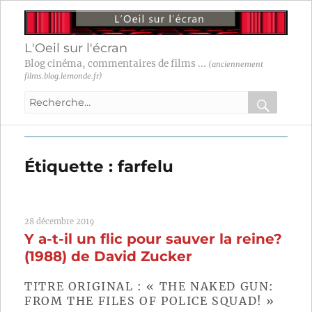
L'Oeil sur l'écran
Blog cinéma, commentaires de films ...
(anciennement
films.blog.lemonde.fr)
Recherche
pour
RECHER
OK
:
Étiquette :
farfelu
28 décembre 2019
Y a-t-il un flic pour sauver la reine?
(1988) de David Zucker
TITRE ORIGINAL : « THE NAKED GUN:
FROM THE FILES OF POLICE SQUAD! »