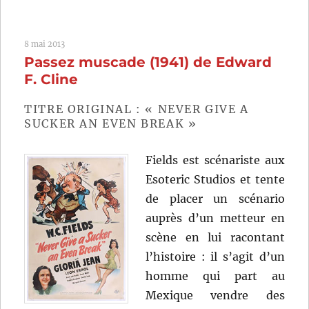
The
American
Way
8 mai 2013
(1986)
Passez muscade (1941) de Edward
de
Maurice
F. Cline
Phillips
TITRE ORIGINAL : « NEVER GIVE A
SUCKER AN EVEN BREAK »
Fields est scénariste aux
Esoteric Studios et tente
de placer un scénario
auprès d’un metteur en
scène en lui racontant
l’histoire : il s’agit d’un
homme qui part au
Mexique vendre des