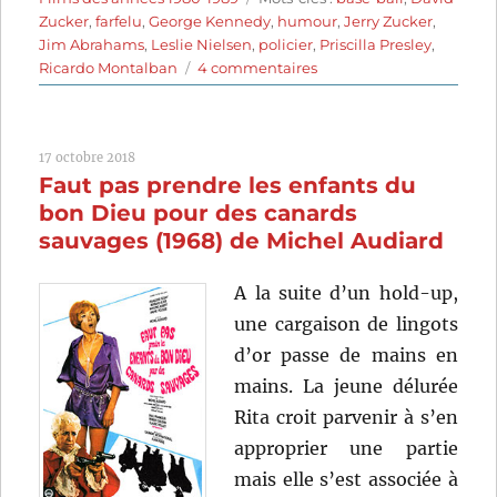
Zucker
,
farfelu
,
George Kennedy
,
humour
,
Jerry Zucker
,
Jim Abrahams
,
Leslie Nielsen
,
policier
,
Priscilla Presley
,
sur
Ricardo Montalban
4 commentaires
Y
a-
t-
17 octobre 2018
il
Faut pas prendre les enfants du
un
flic
bon Dieu pour des canards
pour
sauvages (1968) de Michel Audiard
sauver
la
A la suite d’un hold-up,
reine?
une cargaison de lingots
(1988)
de
d’or passe de mains en
David
mains. La jeune délurée
Zucker
Rita croit parvenir à s’en
approprier une partie
mais elle s’est associée à