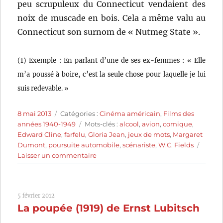
peu scrupuleux du Connecticut vendaient des
noix de muscade en bois. Cela a même valu au
Connecticut son surnom de « Nutmeg State ».
(1) Exemple : En parlant d’une de ses ex-femmes : « Elle
m’a poussé à boire, c’est la seule chose pour laquelle je lui
suis redevable. »
Publié
Catégories
8 mai 2013
Catégories :
Cinéma américain
,
Films des
le
Étiquettes
années 1940-1949
Mots-clés :
alcool
,
avion
,
comique
,
Edward Cline
,
farfelu
,
Gloria Jean
,
jeux de mots
,
Margaret
Dumont
,
poursuite automobile
,
scénariste
,
W.C. Fields
sur
Laisser un commentaire
Passez
muscade
(1941)
5 février 2012
de
La poupée (1919) de Ernst Lubitsch
Edward
F.