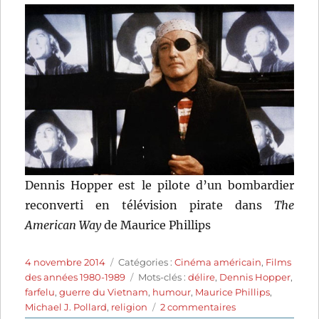
Dennis Hopper est le pilote d’un bombardier
reconverti en télévision pirate dans
The
American Way
de Maurice Phillips
Publié
Catégories
4 novembre 2014
Catégories :
Cinéma américain
,
Films
le
Étiquettes
des années 1980-1989
Mots-clés :
délire
,
Dennis Hopper
,
farfelu
,
guerre du Vietnam
,
humour
,
Maurice Phillips
,
sur
Michael J. Pollard
,
religion
2 commentaires