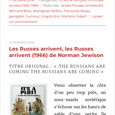
17 octobre 2018
Catégories :
Cinéma français
,
Films des
le
Étiquettes
années 1960-1969
Mots-clés :
André Pousse
,
années 60
,
Bernard Blier
,
dialogues
,
farfelu
,
Françoise Rosay
,
gangster
,
humour
,
lingots d'or
,
Marlène Jobert
Laisser
sur
un commentaire
Faut
pas
prendre
10 novembre 2014
les
Les Russes arrivent, les Russes
enfants
du
arrivent (1966) de Norman Jewison
bon
Dieu
TITRE ORIGINAL : « THE RUSSIANS ARE
pour
COMING THE RUSSIANS ARE COMING »
des
canards
Venu observer la côte
sauvages
(1968)
d’un peu trop près, un
de
sous-marin soviétique
Michel
s’échoue sur les bancs de
Audiard
sable d’une petite île