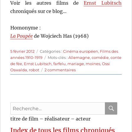
Voir les autres films de
Ernst Lubitsch
chroniqués sur ce blog…
Homonyme :
La Poupée
de Wojciech Has (1968)
Publié
Catégories
5 février 2012
Catégories :
Cinéma européen
,
Films des
le
Étiquettes
années 1910-1919
Mots-clés :
Allemagne
,
comédie
,
conte
de fée
,
Ernst Lubitsch
,
farfelu
,
mariage
,
moines
,
Ossi
sur
Oswalda
,
robot
2 commentaires
La
poupée
(1919)
de
Ernst
Recherche
Lubitsch
pour
RECHER
OK
titre de film – réalisateur – acteur
:
Index de tous les films chroniqués