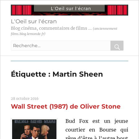
L'Oeil sur l'écran
Blog cinéma, commentaires de films ...
(anciennement
films.blog.lemonde.fr)
Recherche
pour
RECHER
OK
:
Étiquette :
Martin Sheen
28 octobre 2016
Wall Street (1987) de Oliver Stone
Bud Fox est un jeune
courtier en Bourse qui
rêve d’être à l’autre bout