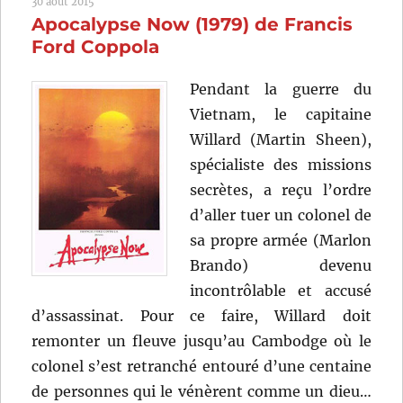
30 août 2015
de
Apocalypse Now (1979) de Francis
Oliver
Stone
Ford Coppola
Pendant la guerre du
Vietnam, le capitaine
Willard (Martin Sheen),
spécialiste des missions
secrètes, a reçu l’ordre
d’aller tuer un colonel de
sa propre armée (Marlon
Brando) devenu
incontrôlable et accusé
d’assassinat. Pour ce faire, Willard doit
remonter un fleuve jusqu’au Cambodge où le
colonel s’est retranché entouré d’une centaine
de personnes qui le vénèrent comme un dieu…