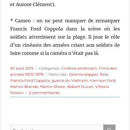
et Aurore Clément).
* Cameo : on ne peut manquer de remarquer
Francis Ford Coppola dans la scène où les
soldats atterrissent sur la plage. Il joue le rôle
d’un cinéaste des armées criant aux soldats de
faire comme si la caméra n’était pas là.
Publié
Catégories
30 août 2015
Catégories :
Cinéma américain
,
Films des
le
Étiquettes
années 1970-1979
Mots-clés :
Dennis Hopper
,
folie
,
Francis Ford Coppola
,
guerre du Vietnam
,
Harrison Ford
,
Marlon Brando
,
Martin Sheen
,
Robert Duvall
,
Vittorio
sur
Storaro
2 commentaires
Apocalypse
Now
(1979)
de
Francis
Recherche
Ford