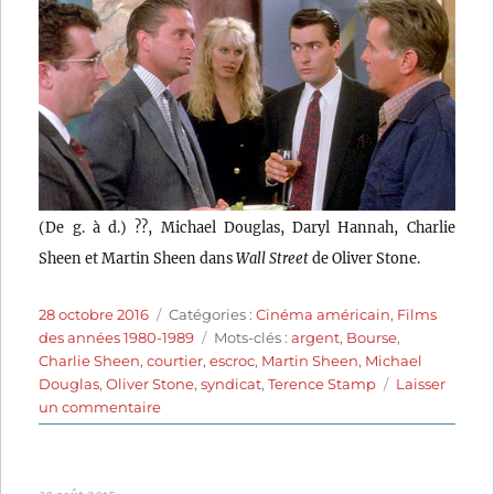
(De g. à d.) ??, Michael Douglas, Daryl Hannah, Charlie
Sheen et Martin Sheen dans
Wall Street
de Oliver Stone.
Publié
Catégories
28 octobre 2016
Catégories :
Cinéma américain
,
Films
le
Étiquettes
des années 1980-1989
Mots-clés :
argent
,
Bourse
,
Charlie Sheen
,
courtier
,
escroc
,
Martin Sheen
,
Michael
Douglas
,
Oliver Stone
,
syndicat
,
Terence Stamp
Laisser
sur
un commentaire
Wall
Street
(1987)