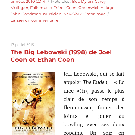
le
Étiquettes
années 2010-2014
Mots-clés :
Bob Dylan
,
Carey
Mulligan
,
Folk music
,
Frères Coen
,
Greenwich Village
,
John Goodman
,
musicien
,
New York
,
Oscar Isaac
sur
Laisser un commentaire
Inside
Llewyn
Davis
17 juillet 2015
(2013)
The Big Lebowski (1998) de Joel
de
Joel
Coen et Ethan Coen
Coen
et
Jeff Lebowski, qui se fait
Ethan
appeler
The Dude
( = « Le
Coen
mec »)
, passe le plus
(1)
clair de son temps à
flemmasser, fumer des
joints et jouer au
bowling avec ses deux
copains. Un soir en