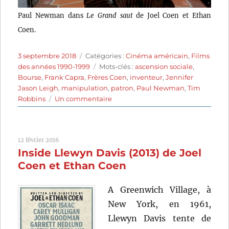
Paul Newman dans
Le Grand saut
de Joel Coen et Ethan
Coen.
Publié
Catégories
3 septembre 2018
Catégories :
Cinéma américain
,
Films
le
Étiquettes
des années 1990-1999
Mots-clés :
ascension sociale
,
Bourse
,
Frank Capra
,
Frères Coen
,
inventeur
,
Jennifer
Jason Leigh
,
manipulation
,
patron
,
Paul Newman
,
Tim
sur
Robbins
Un commentaire
Le
Grand
Saut
12 février 2016
(1994)
Inside Llewyn Davis (2013) de Joel
de
Joel
Coen et Ethan Coen
Coen
et
A Greenwich Village, à
Ethan
New York, en 1961,
Coen
Llewyn Davis tente de