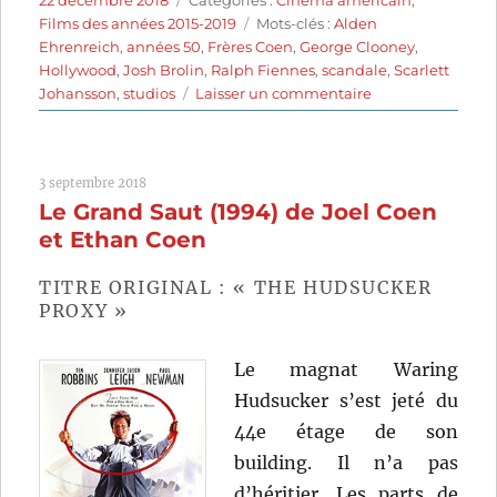
22 décembre 2018
Catégories :
Cinéma américain
,
le
Étiquettes
Films des années 2015-2019
Mots-clés :
Alden
Ehrenreich
,
années 50
,
Frères Coen
,
George Clooney
,
Hollywood
,
Josh Brolin
,
Ralph Fiennes
,
scandale
,
Scarlett
sur
Johansson
,
studios
Laisser un commentaire
Ave,
César!
(2016)
3 septembre 2018
de
Le Grand Saut (1994) de Joel Coen
Joel
Coen
et Ethan Coen
et
Ethan
TITRE ORIGINAL : « THE HUDSUCKER
Coen
PROXY »
Le magnat Waring
Hudsucker s’est jeté du
44e étage de son
building. Il n’a pas
d’héritier. Les parts de