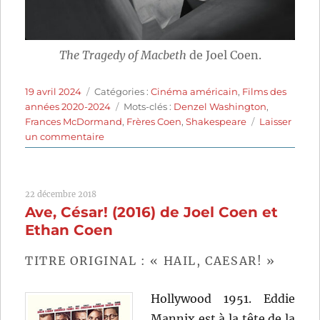
The Tragedy of Macbeth
de Joel Coen.
Publié
Catégories
19 avril 2024
Catégories :
Cinéma américain
,
Films des
le
Étiquettes
années 2020-2024
Mots-clés :
Denzel Washington
,
Frances McDormand
,
Frères Coen
,
Shakespeare
Laisser
sur
un commentaire
The
Tragedy
of
22 décembre 2018
Macbeth
Ave, César! (2016) de Joel Coen et
(2021)
de
Ethan Coen
Joel
Coen
TITRE ORIGINAL : « HAIL, CAESAR! »
Hollywood 1951. Eddie
Mannix est à la tête de la