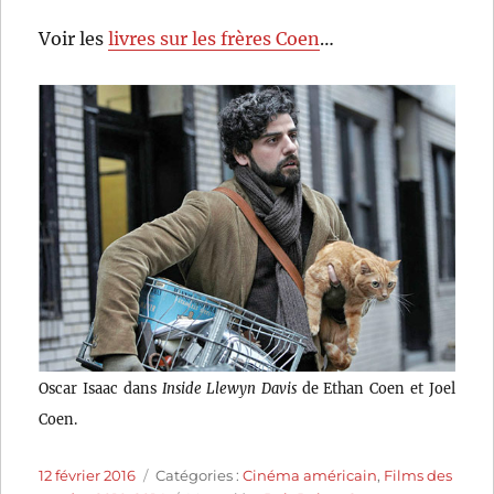
Voir les
livres sur les frères Coen
…
Oscar Isaac dans
Inside Llewyn Davis
de Ethan Coen et Joel
Coen.
Publié
Catégories
12 février 2016
Catégories :
Cinéma américain
,
Films des