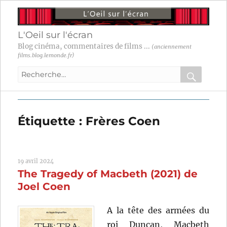
L'Oeil sur l'écran
Blog cinéma, commentaires de films ...
(anciennement
films.blog.lemonde.fr)
Recherche
pour
RECHER
OK
:
Étiquette :
Frères Coen
19 avril 2024
The Tragedy of Macbeth (2021) de
Joel Coen
A la tête des armées du
roi Duncan, Macbeth