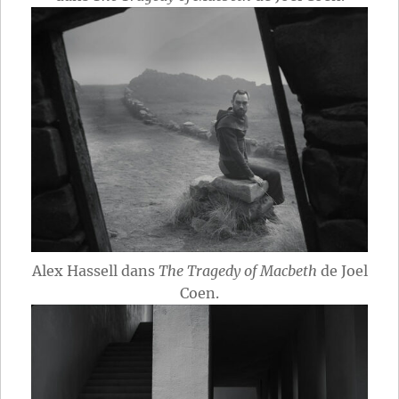
Alex Hassell dans
The Tragedy of Macbeth
de Joel
Coen.