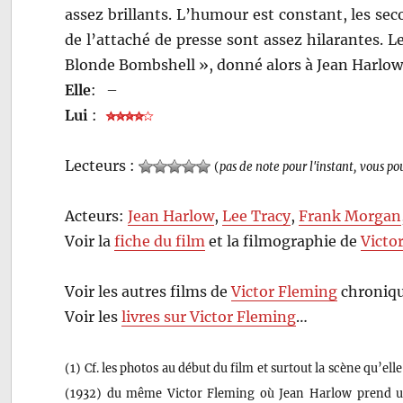
assez brillants. L’humour est constant, les se
de l’attaché de presse sont assez hilarantes. L
Blonde Bombshell », donné alors à Jean Harlow,
Elle
:
–
Lui
:
Lecteurs :
(
pas de note pour l'instant, vous po
Acteurs:
Jean Harlow
,
Lee Tracy
,
Frank Morgan
Voir la
fiche du film
et la filmographie de
Victo
Voir les autres films de
Victor Fleming
chroniqu
Voir les
livres sur Victor Fleming
…
(1) Cf. les photos au début du film et surtout la scène qu’ell
(1932) du même Victor Fleming où Jean Harlow prend un 