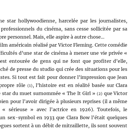
e star hollywoodienne, harcelée par les journalistes,
 professionnels du cinéma, sans cesse sollicitée par sa
pre personnel. Mais, elle aspire à autre chose…
ilm américain réalisé par Victor Fleming. Cette comédie
fficultés d’une star de cinéma à mener une vie privée «
est entourée de gens qui ne font que profiter d’elle,
hé de presse du studio qui crée des situations pour les
istes. Si tout est fait pour donner l’impression que Jean
propre rôle
, l’histoire est en réalité basée sur Clara
(1)
e star du muet surnommée « The It Girl »
que Victor
(2)
ien pour l’avoir dirigée à plusieurs reprises (il a même
« sérieuse » avec l’actrice en 1926). Toutefois, le
t un sex-symbol en 1933 que Clara Bow l’était quelques
ogues sortent à un débit de mitraillette, ils sont souvent