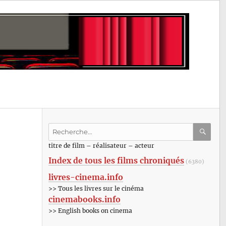
Recherche
pour
RECHE
OK
titre de film – réalisateur – acteur
:
Index de tous les films chroniqués
(6380)
livres-cinema.info
>> Tous les livres sur le cinéma
cinemabooks.info
>> English books on cinema