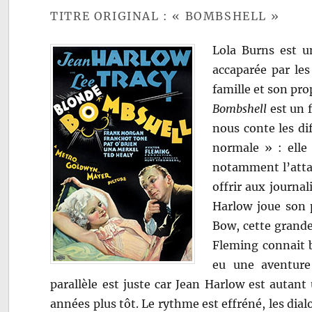
TITRE ORIGINAL : « BOMBSHELL »
Lola Burns est un
accaparée par les
famille et son pro
Bombshell
est un f
nous conte les di
normale » : elle 
notamment l’attac
offrir aux journal
Harlow joue son 
Bow, cette grand
Fleming connait b
eu une aventure 
parallèle est juste car Jean Harlow est autan
années plus tôt. Le rythme est effréné, les dial