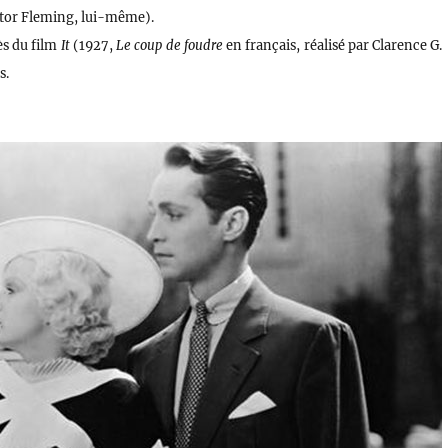
ictor Fleming, lui-même).
ès du film
It
(1927,
Le coup de foudre
en français, réalisé par Clarence G.
s.