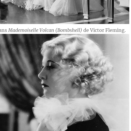
dans
Mademoiselle Volcan (Bombshell)
de Victor Fleming.