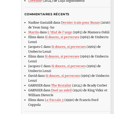
Loveable
(2024) de Lilja Ingolfsdottir
COMMENTAIRES RÉCENTS
Nadine Gastaldi
dans
Dernier train pour Busan
(2016)
de Yeon Sang-ho
Martin
dans
L’Œuf de l’ange
(1985) de Mamoru Oshii
films
dans
Si douces, si perverses
(1969) de Umberto
Lenzi
Jacques C
dans
Si douces, si perverses
(1969) de
Umberto Lenzi
films
dans
Si douces, si perverses
(1969) de Umberto
Lenzi
Jacques C
dans
Si douces, si perverses
(1969) de
Umberto Lenzi
David
dans
Si douces, si perverses
(1969) de Umberto
Lenzi
GARNIER
dans
The Brutalist
(2024) de Brady Corbet
GARNIER
dans
Duel au soleil
(1946) de King Vidor et
William Dieterle
films
dans
Le Parrain 3
(1990) de Francis Ford
Coppola