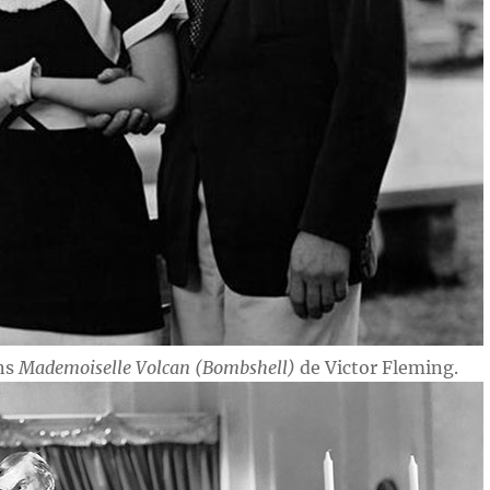
ans
Mademoiselle Volcan (Bombshell)
de Victor Fleming.