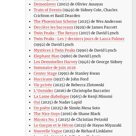
Demonlover
(2002) de Olivier Assayas
Train of Events
(1949) de Sidney Cole, Charles
Crichton et Basil Dearden
The Phoenician Scheme
(2025) de Wes Anderson
Derrière les barreaux
(1929) de James Parrott
Twin Peaks : The Return
(2017) de David Lynch
Twin Peaks : Les 7 derniers jours de Laura Palmer
(1992) de David Lynch
Mystères à Twin Peaks
(1990) de David Lynch
Elephant Man
(1980) de David Lynch
Les Demoiselles Harvey
(1946) de George Sidney
Sommaire de juin 2026
Center Stage
(1991) de Stanley Kwan
Hurricane
(1937) de John Ford
Vie privée
(2025) de Rebecca Zlotowski
L’Outsider
(2016) de Christophe Barratier
La Lame diabolique
(1965) de Kenji Misumi
Oui
(2025) de Nadav Lapid
Un poète
(2025) de Simón Mesa Soto
The Nice Guys
(2016) de Shane Black
Miroirs No. 3
(2025) de Christian Petzold
Le Garçon et le Héron
(2023) de Hayao Miyazaki
Nouvelle Vague
(2025) de Richard Linklater