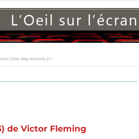
ment films.blog.lemonde.fr)
) de Victor Fleming