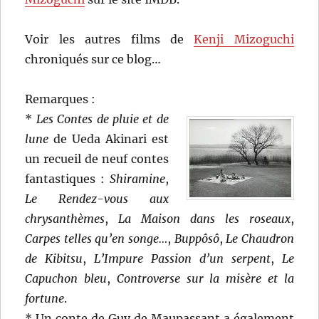
Voir les autres films de
Kenji Mizoguchi
chroniqués sur ce blog…
Remarques :
*
Les Contes de pluie et de
lune
de Ueda Akinari est
un recueil de neuf contes
fantastiques :
Shiramine
,
Le Rendez-vous aux
chrysanthèmes
,
La Maison dans les roseaux
,
Carpes telles qu’en songe…
,
Buppôsô
,
Le Chaudron
de Kibitsu
,
L’Impure Passion d’un serpent
,
Le
Capuchon bleu
,
Controverse sur la misère et la
fortune
.
* Un conte de Guy de Maupassant a également