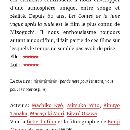
d’une atmosphère unique, entre songe et
réalité. Depuis 60 ans,
Les Contes de la lune
vague après la pluie
est le film le plus connu de
Mizoguchi. Il nous enthousiasme toujours
autant aujourd’hui, il fait partie de ces films sur
lesquels le temps ne semble pas avoir de prise.
Elle
:
Lui
:
Lecteurs :
(
pas de note pour l'instant, vous
pouvez noter ce film
)
Acteurs:
Machiko Kyô
,
Mitsuko Mito
,
Kinuyo
Tanaka
,
Masayuki Mori
,
Eitarô Ozawa
Voir la
fiche du film
et la filmographie de
Kenji
Mizoguchi
sur le site IMDB.