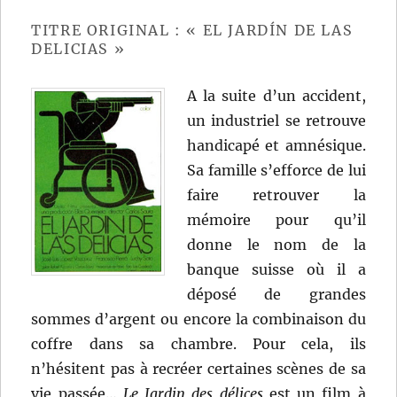
de
Sacha
TITRE ORIGINAL : « EL JARDÍN DE LAS
Guitry
DELICIAS »
A la suite d’un accident,
un industriel se retrouve
handicapé et amnésique.
Sa famille s’efforce de lui
faire retrouver la
mémoire pour qu’il
donne le nom de la
banque suisse où il a
déposé de grandes
sommes d’argent ou encore la combinaison du
coffre dans sa chambre. Pour cela, ils
n’hésitent pas à recréer certaines scènes de sa
vie passée…
Le Jardin des délices
est un film à