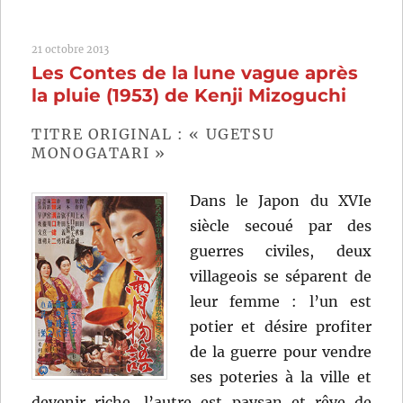
Garde
du
21 octobre 2013
corps
Les Contes de la lune vague après
(1961)
de
la pluie (1953) de Kenji Mizoguchi
Akira
Kurosawa
TITRE ORIGINAL : « UGETSU
MONOGATARI »
Dans le Japon du XVIe
siècle secoué par des
guerres civiles, deux
villageois se séparent de
leur femme : l’un est
potier et désire profiter
de la guerre pour vendre
ses poteries à la ville et
devenir riche, l’autre est paysan et rêve de