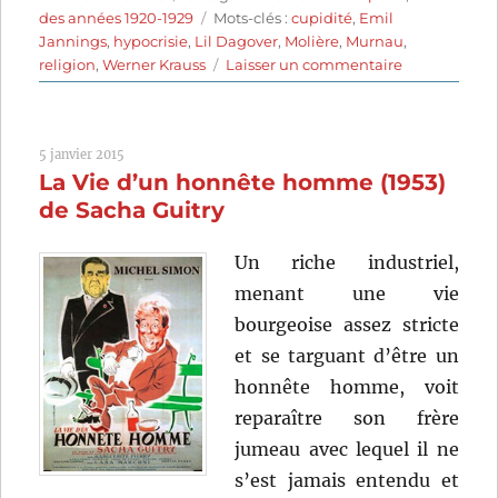
le
Étiquettes
des années 1920-1929
Mots-clés :
cupidité
,
Emil
Jannings
,
hypocrisie
,
Lil Dagover
,
Molière
,
Murnau
,
sur
religion
,
Werner Krauss
Laisser un commentaire
Tartuffe
(1925)
de
5 janvier 2015
F.W.
La Vie d’un honnête homme (1953)
Murnau
de Sacha Guitry
Un riche industriel,
menant une vie
bourgeoise assez stricte
et se targuant d’être un
honnête homme, voit
reparaître son frère
jumeau avec lequel il ne
s’est jamais entendu et