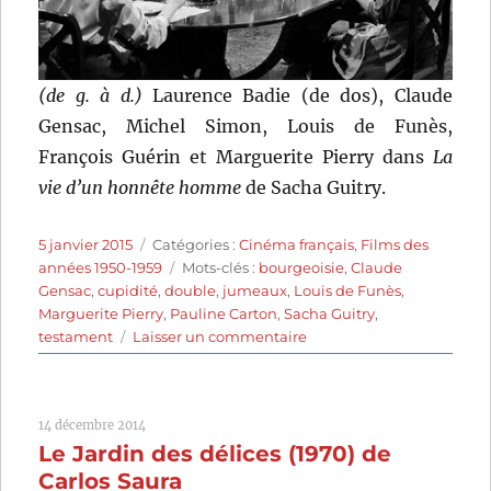
(de g. à d.)
Laurence Badie (de dos), Claude
Gensac, Michel Simon, Louis de Funès,
François Guérin et Marguerite Pierry dans
La
vie d’un honnête homme
de Sacha Guitry.
Publié
Catégories
5 janvier 2015
Catégories :
Cinéma français
,
Films des
le
Étiquettes
années 1950-1959
Mots-clés :
bourgeoisie
,
Claude
Gensac
,
cupidité
,
double
,
jumeaux
,
Louis de Funès
,
Marguerite Pierry
,
Pauline Carton
,
Sacha Guitry
,
sur
testament
Laisser un commentaire
La
Vie
d’un
14 décembre 2014
honnête
Le Jardin des délices (1970) de
homme
(1953)
Carlos Saura