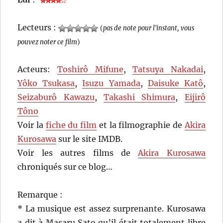
Lecteurs :
(
pas de note pour l'instant, vous
pouvez noter ce film
)
Acteurs:
Toshirô Mifune
,
Tatsuya Nakadai
,
Yôko Tsukasa
,
Isuzu Yamada
,
Daisuke Katô
,
Seizaburô Kawazu
,
Takashi Shimura
,
Eijirô
Tôno
Voir la
fiche du film
et la filmographie de
Akira
Kurosawa
sur le site IMDB.
Voir les autres films de
Akira Kurosawa
chroniqués sur ce blog…
Remarque :
* La musique est assez surprenante. Kurosawa
a dit à Masaru Sato qu’il était totalement libre