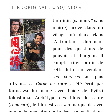
TITRE ORIGINAL : « YÔJINBÔ »
Un rônin (samouraï sans
maitre) arrive dans un
village où deux clans
s’affrontent durement
pour des questions de
pouvoir et d’argent. Il
compte tirer profit de
cette lutte en vendant
ses services au plus
offrant…
Le Garde du corps
a été écrit par
Kurosawa lui-même avec l’aide de Ryûzô
Kikushima. Archétype des films de sabre
(
chanbara
), le film est assez remarquable avec
une belle opposition entre les scènes d’action,