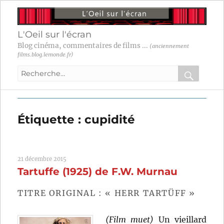
L'Oeil sur l'écran
Blog cinéma, commentaires de films ...
(anciennement
films.blog.lemonde.fr)
Recherche
pour
RECHER
OK
:
Étiquette :
cupidité
21 décembre 2015
Tartuffe (1925) de F.W. Murnau
TITRE ORIGINAL : « HERR TARTÜFF »
(Film muet)
Un vieillard