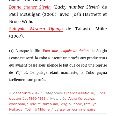
Bonne chance Slevin
(
Lucky number Slevin
) de
Paul McGuigan (2006) avec Josh Hartnett et
Bruce Willis
Sukiyaki Western Django
de Takashi Miike
(2007).
(1) Lorsque le film
Pour une poignée de dollars
de Sergio
Leone est sorti, la Toho a intenté un procès aux producteurs
qui avaient passé sous silence le fait que ce soit une reprise
de
Yôjinbô
. Le pillage étant manifeste, la Toho gagna
facilement son procès.
Publié
Catégories
16 décembre 2013
Catégories :
Cinéma asiatique
,
Films
le
Étiquettes
des années 1960-1969
Mots-clés :
Akira Kurosawa
,
chanbara
,
cupidité
,
samouraï
,
Sergio Leone
,
Tatsuya
sur
Nakadai
,
Toshirô Mifune
Laisser un commentaire
Le