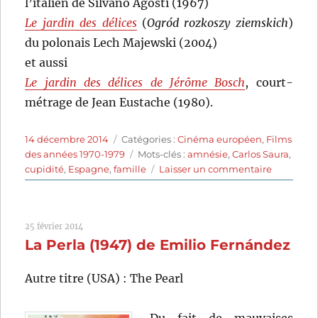
l’italien de Silvano Agosti (1967)
Le jardin des délices
(
Ogród rozkoszy ziemskich
)
du polonais Lech Majewski (2004)
et aussi
Le jardin des délices de Jérôme Bosch
, court-
métrage de Jean Eustache (1980).
Publié
Catégories
14 décembre 2014
Catégories :
Cinéma européen
,
Films
le
Étiquettes
des années 1970-1979
Mots-clés :
amnésie
,
Carlos Saura
,
sur
cupidité
,
Espagne
,
famille
Laisser un commentaire
Le
Jardin
des
25 février 2014
délices
La Perla (1947) de Emilio Fernández
(1970)
de
Carlos
Autre titre (USA) : The Pearl
Saura
Du fait de mauvaises