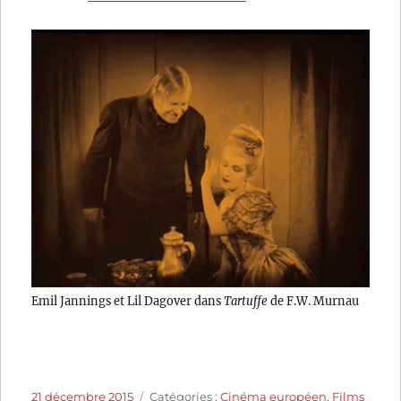
Emil Jannings et Lil Dagover dans
Tartuffe
de F.W. Murnau
Publié
Catégories
21 décembre 2015
Catégories :
Cinéma européen
,
Films