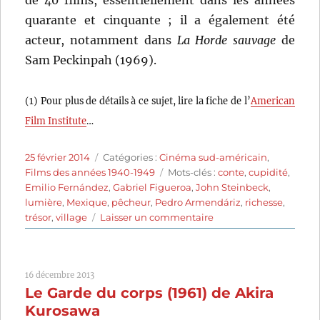
quarante et cinquante ; il a également été
acteur, notamment dans
La Horde sauvage
de
Sam Peckinpah (1969).
(1) Pour plus de détails à ce sujet, lire la fiche de l’
American
Film Institute
…
Publié
Catégories
25 février 2014
Catégories :
Cinéma sud-américain
,
le
Étiquettes
Films des années 1940-1949
Mots-clés :
conte
,
cupidité
,
Emilio Fernández
,
Gabriel Figueroa
,
John Steinbeck
,
lumière
,
Mexique
,
pêcheur
,
Pedro Armendáriz
,
richesse
,
sur
trésor
,
village
Laisser un commentaire
La
Perla
(1947)
16 décembre 2013
de
Le Garde du corps (1961) de Akira
Emilio
Fernández
Kurosawa