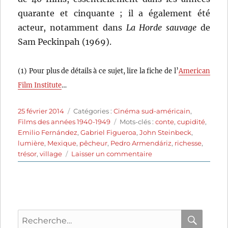
quarante et cinquante ; il a également été
acteur, notamment dans
La Horde sauvage
de
Sam Peckinpah (1969).
(1) Pour plus de détails à ce sujet, lire la fiche de l’
American
Film Institute
…
Publié
Catégories
25 février 2014
Catégories :
Cinéma sud-américain
,
le
Étiquettes
Films des années 1940-1949
Mots-clés :
conte
,
cupidité
,
Emilio Fernández
,
Gabriel Figueroa
,
John Steinbeck
,
lumière
,
Mexique
,
pêcheur
,
Pedro Armendáriz
,
richesse
,
sur
trésor
,
village
Laisser un commentaire
La
Perla
(1947)
de
Emilio
Recherche
Fernández