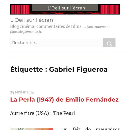
L'Oeil sur l'écran
Blog cinéma, commentaires de films ...
(anciennement
films.blog.lemonde.fr)
Recherche
pour
RECHER
OK
:
Étiquette :
Gabriel Figueroa
25 février 2014
La Perla (1947) de Emilio Fernández
Autre titre (USA) : The Pearl
Du fait de mauvaises