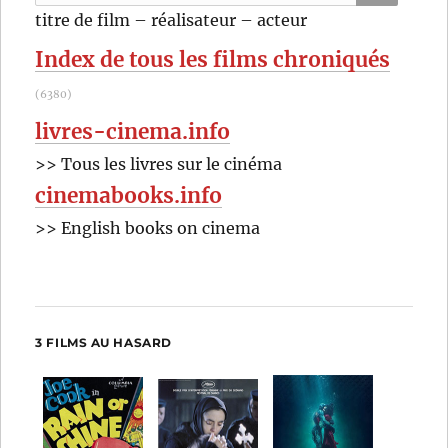
pour
RECHER
OK
titre de film – réalisateur – acteur
:
Index de tous les films chroniqués
(6380)
livres-cinema.info
>> Tous les livres sur le cinéma
cinemabooks.info
>> English books on cinema
3 FILMS AU HASARD