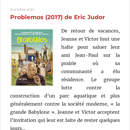
tousser
8 octobre 2021
(2022)
Problemos (2017) de Eric Judor
de
Quentin
Dupieux
De retour de vacances,
Jeanne et Victor font une
halte pour saluer leur
ami Jean-Paul sur la
prairie où sa
communauté a élu
résidence. Le groupe
lutte contre la
construction d’un parc aquatique et plus
généralement contre la société moderne, « la
grande Babylone ». Jeanne et Victor acceptent
l’invitation qui leur est faite de rester quelques
jours…