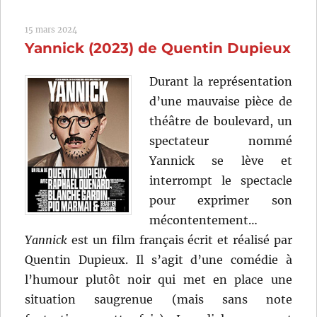
Livre
des
15 mars 2024
solutions
Yannick (2023) de Quentin Dupieux
(2023)
de
Michel
Durant la représentation
Gondry
d’une mauvaise pièce de
théâtre de boulevard, un
spectateur nommé
Yannick se lève et
interrompt le spectacle
pour exprimer son
mécontentement…
Yannick
est un film français écrit et réalisé par
Quentin Dupieux. Il s’agit d’une comédie à
l’humour plutôt noir qui met en place une
situation saugrenue (mais sans note