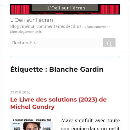
L'Oeil sur l'écran
Blog cinéma, commentaires de films ...
(anciennement
films.blog.lemonde.fr)
Recherche
pour
RECHER
OK
:
Étiquette :
Blanche Gardin
22 mai 2024
Le Livre des solutions (2023) de
Michel Gondry
Marc s’enfuit avec toute
son équipe dans un petit