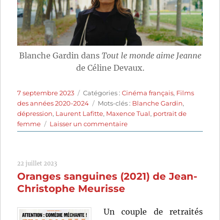
Blanche Gardin dans
Tout le monde aime Jeanne
de Céline Devaux.
Publié
Catégories
7 septembre 2023
Catégories :
Cinéma français
,
Films
le
Étiquettes
des années 2020-2024
Mots-clés :
Blanche Gardin
,
dépression
,
Laurent Lafitte
,
Maxence Tual
,
portrait de
sur
femme
Laisser un commentaire
Tout
le
monde
22 juillet 2023
aime
Oranges sanguines (2021) de Jean-
Jeanne
(2022)
Christophe Meurisse
de
Céline
Un couple de retraités
Devaux