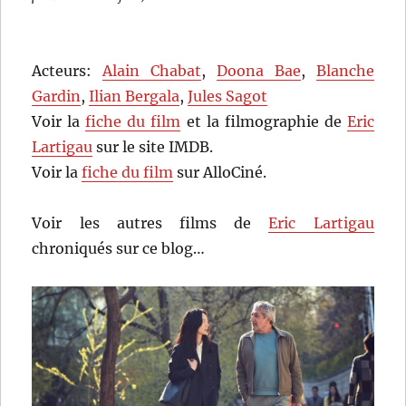
Acteurs:
Alain Chabat
,
Doona Bae
,
Blanche
Gardin
,
Ilian Bergala
,
Jules Sagot
Voir la
fiche du film
et la filmographie de
Eric
Lartigau
sur le site IMDB.
Voir la
fiche du film
sur AlloCiné.
Voir les autres films de
Eric Lartigau
chroniqués sur ce blog…