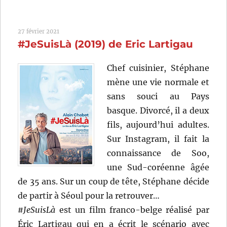
Effacer
l’historique
(2020)
27 février 2021
de
#JeSuisLà (2019) de Eric Lartigau
Gustave
Kervern
et
Chef cuisinier, Stéphane
Benoît
mène une vie normale et
Delépine
sans souci au Pays
basque. Divorcé, il a deux
fils, aujourd’hui adultes.
Sur Instagram, il fait la
connaissance de Soo,
une Sud-coréenne âgée
de 35 ans. Sur un coup de tête, Stéphane décide
de partir à Séoul pour la retrouver…
#JeSuisLà
est un film franco-belge réalisé par
Éric Lartigau qui en a écrit le scénario avec