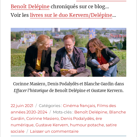
Benoît Delépine
chroniqués sur ce blog…
Voir les
livres sur le duo Kervern/Delépine
…
Corinne Masiero, Denis Podalydès et Blanche Gardin dans
Effacer l’historique
de Benoît Delépine et Gustave Kervern.
Publié
Catégories
22 juin 2021
Catégories :
Cinéma français
,
Films des
le
Étiquettes
années 2020-2024
Mots-clés :
Benoît Delépine
,
Blanche
Gardin
,
Corinne Masiero
,
Denis Podalydès
,
ère
numérique
,
Gustave Kervern
,
humour potache
,
satire
sur
sociale
Laisser un commentaire