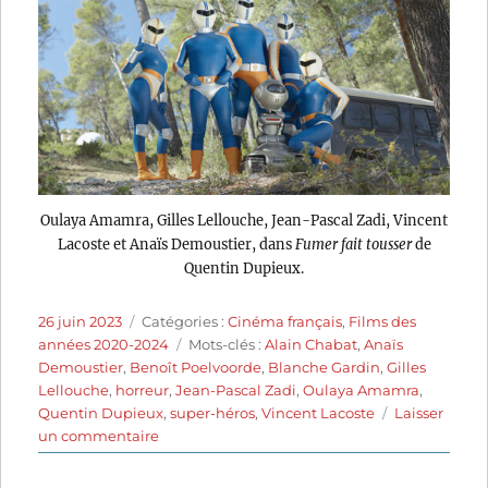
Oulaya Amamra, Gilles Lellouche, Jean-Pascal Zadi, Vincent
Lacoste et Anaïs Demoustier, dans
Fumer fait tousser
de
Quentin Dupieux.
Publié
Catégories
26 juin 2023
Catégories :
Cinéma français
,
Films des
le
Étiquettes
années 2020-2024
Mots-clés :
Alain Chabat
,
Anaïs
Demoustier
,
Benoît Poelvoorde
,
Blanche Gardin
,
Gilles
Lellouche
,
horreur
,
Jean-Pascal Zadi
,
Oulaya Amamra
,
Quentin Dupieux
,
super-héros
,
Vincent Lacoste
Laisser
sur
un commentaire
Fumer
fait