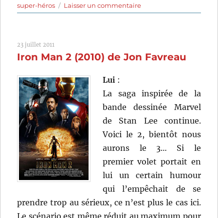
sur
super-héros
Laisser un commentaire
The
Mask
(1994)
23 juillet 2011
de
Iron Man 2 (2010) de Jon Favreau
Chuck
Russell
Lui
:
La saga inspirée de la
bande dessinée Marvel
de Stan Lee continue.
Voici le 2, bientôt nous
aurons le 3… Si le
premier volet portait en
lui un certain humour
qui l’empêchait de se
prendre trop au sérieux, ce n’est plus le cas ici.
Le scénario est même réduit au maximum pour