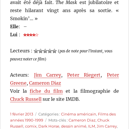
avait été déjà fait.
The Mask
est jubilatoire et
reste hilarant vingt ans après sa sortie. «
Smokin’… »
Elle
:
–
Lui
:
Lecteurs :
(
pas de note pour l'instant, vous
pouvez noter ce film
)
Acteurs:
Jim Carrey
,
Peter Riegert
,
Peter
Greene
,
Cameron Diaz
Voir la
fiche du film
et la filmographie de
Chuck Russell
sur le site IMDB.
Publié
Catégories
1 février 2013
Catégories :
Cinéma américain
,
Films des
le
Étiquettes
années 1990-1999
Mots-clés :
Cameron Diaz
,
Chuck
Russell
,
comix
,
Dark Horse
,
dessin animé
,
ILM
,
Jim Carrey
,