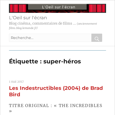
L'Oeil sur l'écran
Blog cinéma, commentaires de films ...
(anciennement
films.blog.lemonde.fr)
Recherche
pour
RECHER
OK
:
Étiquette :
super-héros
1 mai 2017
Les Indestructibles (2004) de Brad
Bird
TITRE ORIGINAL : « THE INCREDIBLES
»