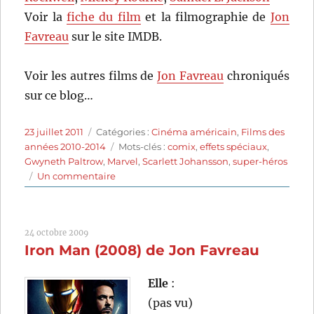
Voir la
fiche du film
et la filmographie de
Jon
Favreau
sur le site IMDB.
Voir les autres films de
Jon Favreau
chroniqués
sur ce blog…
Publié
Catégories
23 juillet 2011
Catégories :
Cinéma américain
,
Films des
le
Étiquettes
années 2010-2014
Mots-clés :
comix
,
effets spéciaux
,
Gwyneth Paltrow
,
Marvel
,
Scarlett Johansson
,
super-héros
sur
Un commentaire
Iron
Man
2
24 octobre 2009
(2010)
Iron Man (2008) de Jon Favreau
de
Jon
Favreau
Elle
:
(pas vu)