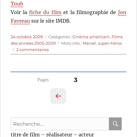
Toub
Voir la
fiche du film
et la filmographie de
Jon
Favreau
sur le site IMDB.
Publié
Catégories
24 octobre 2009
Catégories :
Cinéma américain
,
Films
le
Étiquettes
des années 2005-2009
Mots-clés :
Marvel
,
super-héros
sur
2 commentaires
Iron
Man
(2008)
de
Pagination
PAGE
3
Jon
Favreau
des
PAG
publications
E
PRÉ
Recherche
CÉD
pour
ENT
RECHER
OK
titre de film – réalisateur – acteur
E