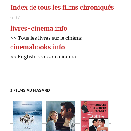
Joaquim
Index de tous les films chroniqués
Dos
Santos,
(6381)
Kemp
Powers
livres-cinema.info
et
>> Tous les livres sur le cinéma
Justin
K.
cinemabooks.info
Thompson
>> English books on cinema
3 FILMS AU HASARD