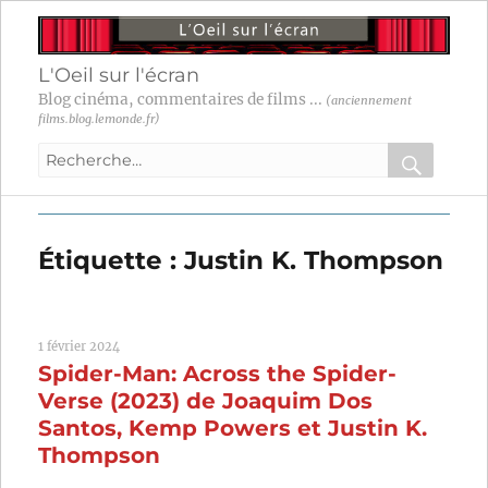
L'Oeil sur l'écran
Blog cinéma, commentaires de films ...
(anciennement
films.blog.lemonde.fr)
Recherche
pour
RECHER
OK
:
Étiquette :
Justin K. Thompson
1 février 2024
Spider-Man: Across the Spider-
Verse (2023) de Joaquim Dos
Santos, Kemp Powers et Justin K.
Thompson