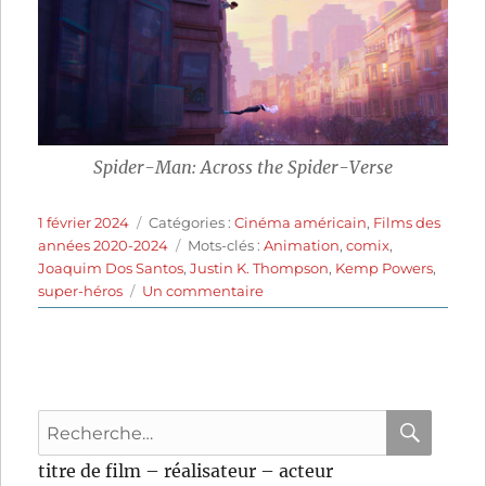
Spider-Man: Across the Spider-Verse
Publié
Catégories
1 février 2024
Catégories :
Cinéma américain
,
Films des
le
Étiquettes
années 2020-2024
Mots-clés :
Animation
,
comix
,
Joaquim Dos Santos
,
Justin K. Thompson
,
Kemp Powers
,
sur
super-héros
Un commentaire
Spider-
Man:
Across
the
Spider-
Recherche
Verse
(2023)
pour
RECHER
OK
titre de film – réalisateur – acteur
de
: