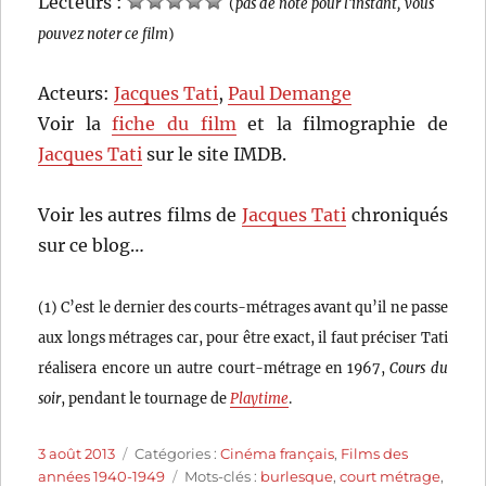
Lecteurs :
(
pas de note pour l'instant, vous
pouvez noter ce film
)
Acteurs:
Jacques Tati
,
Paul Demange
Voir la
fiche du film
et la filmographie de
Jacques Tati
sur le site IMDB.
Voir les autres films de
Jacques Tati
chroniqués
sur ce blog…
(1) C’est le dernier des courts-métrages avant qu’il ne passe
aux longs métrages car, pour être exact, il faut préciser Tati
réalisera encore un autre court-métrage en 1967,
Cours du
soir
, pendant le tournage de
Playtime
.
Publié
Catégories
3 août 2013
Catégories :
Cinéma français
,
Films des
le
Étiquettes
années 1940-1949
Mots-clés :
burlesque
,
court métrage
,