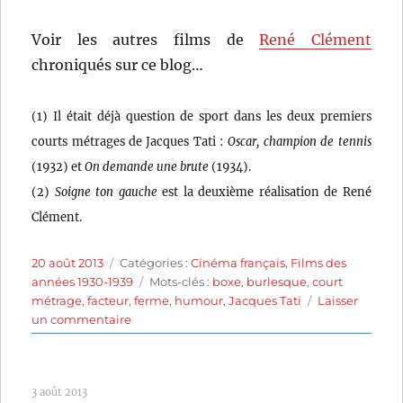
Voir les autres films de
René Clément
chroniqués sur ce blog…
(1) Il était déjà question de sport dans les deux premiers
courts métrages de Jacques Tati :
Oscar, champion de tennis
(1932) et
On demande une brute
(1934).
(2)
Soigne ton gauche
est la deuxième réalisation de René
Clément.
Publié
Catégories
20 août 2013
Catégories :
Cinéma français
,
Films des
le
Étiquettes
années 1930-1939
Mots-clés :
boxe
,
burlesque
,
court
métrage
,
facteur
,
ferme
,
humour
,
Jacques Tati
Laisser
sur
un commentaire
Soigne
ton
gauche
3 août 2013
(1936)