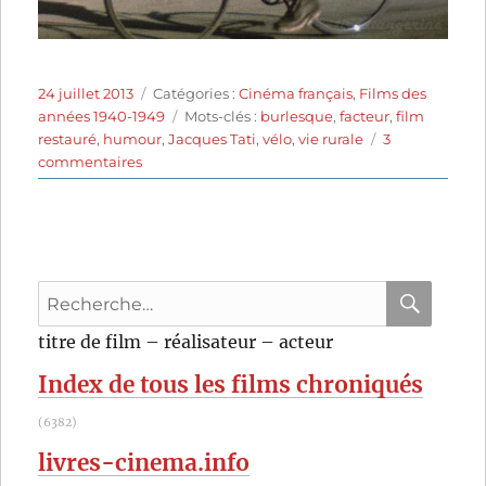
Publié
Catégories
24 juillet 2013
Catégories :
Cinéma français
,
Films des
le
Étiquettes
années 1940-1949
Mots-clés :
burlesque
,
facteur
,
film
restauré
,
humour
,
Jacques Tati
,
vélo
,
vie rurale
3
sur
commentaires
Jour
de
fête
(1949)
de
Recherche
Jacques
Tati
pour
RECHER
OK
titre de film – réalisateur – acteur
:
Index de tous les films chroniqués
(6382)
livres-cinema.info