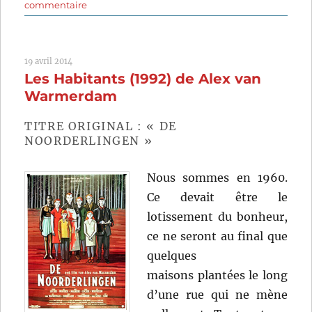
sur
commentaire
Poulet
au
vinaigre
19 avril 2014
(1985)
Les Habitants (1992) de Alex van
de
Claude
Warmerdam
Chabrol
TITRE ORIGINAL : « DE
NOORDERLINGEN »
Nous sommes en 1960.
Ce devait être le
lotissement du bonheur,
ce ne seront au final que
quelques
maisons plantées le long
d’une rue qui ne mène