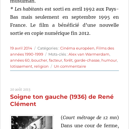
musulman.
* Les habitants
est sorti en avril 1992 aux Pays-
Bas mais seulement en septembre 1995 en
France. Le film a bénéficié d’une nouvelle
sortie en copie numérique fin 2012.
Publié
Catégories
19 avril 2014
Catégories :
Cinéma européen
,
Films des
le
Étiquettes
années 1990-1999
Mots-clés :
Alex van Warmerdam
,
années 60
,
boucher
,
facteur
,
forêt
,
garde-chasse
,
humour
,
sur
lotissement
,
religion
Un commentaire
Les
Habitants
(1992)
20 août 2013
de
Soigne ton gauche (1936) de René
Alex
van
Clément
Warmerdam
(
Court métrage de 12 mn
)
Dans une cour de ferme,