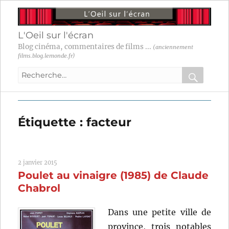
L'Oeil sur l'écran
Blog cinéma, commentaires de films ...
(anciennement
films.blog.lemonde.fr)
Recherche
pour
RECHER
OK
:
Étiquette :
facteur
2 janvier 2015
Poulet au vinaigre (1985) de Claude
Chabrol
Dans une petite ville de
province, trois notables