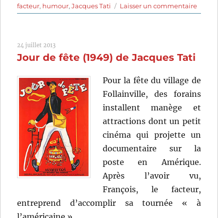
sur
facteur
,
humour
,
Jacques Tati
Laisser un commentaire
L’écol
des
facteu
24 juillet 2013
(1947)
Jour de fête (1949) de Jacques Tati
de
Jacqu
Tati
Pour la fête du village de
Follainville, des forains
installent manège et
attractions dont un petit
cinéma qui projette un
documentaire sur la
poste en Amérique.
Après l’avoir vu,
François, le facteur,
entreprend d’accomplir sa tournée « à
l’américaine »…