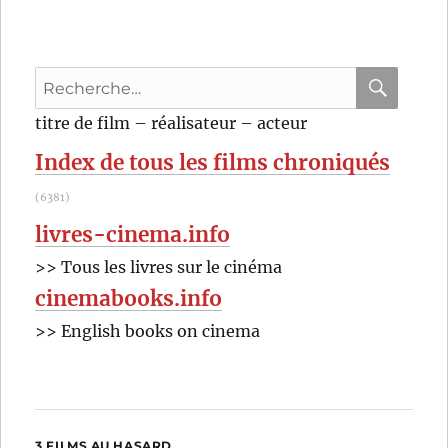
singe
(1932)
de
Recherche
W.S.
Van
pour
RECHER
OK
titre de film – réalisateur – acteur
Dyke
:
Index de tous les films chroniqués
(6381)
livres-cinema.info
>> Tous les livres sur le cinéma
cinemabooks.info
>> English books on cinema
3 FILMS AU HASARD