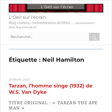
L'Oeil sur l'écran
Blog cinéma, commentaires de films ...
(anciennement
films.blog.lemonde.fr)
Recherche
pour
RECHER
OK
:
Étiquette :
Neil Hamilton
26 février 2020
Tarzan, l’homme singe (1932) de
W.S. Van Dyke
TITRE ORIGINAL : « TARZAN THE APE
MAN »