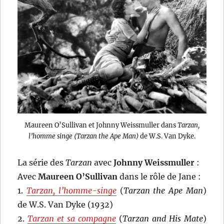
Maureen O’Sullivan et Johnny Weissmuller dans
Tarzan,
l’homme singe (Tarzan the Ape Man)
de W.S. Van Dyke.
La série des
Tarzan
avec
Johnny Weissmuller
:
Avec
Maureen O’Sullivan
dans le rôle de Jane :
1.
Tarzan, l’homme-singe
(
Tarzan the Ape Man
)
de W.S. Van Dyke (1932)
2.
Tarzan et sa compagne
(
Tarzan and His Mate
)