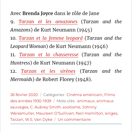
Avec
Brenda Joyce
dans le rôle de Jane
9.
Tarzan et les amazones
(
Tarzan and the
Amazons
) de Kurt Neumann (1945)
10.
Tarzan et la femme leopard
(
Tarzan and the
Leopard Woman
) de Kurt Neumann (1946)
11.
Tarzan et la chasseresse
(
Tarzan and the
Huntress
) de Kurt Neumann (1947)
12.
Tarzan et les sirènes
(
Tarzan and the
Mermaids
) de Robert Florey (1948).
Publié
Catégories
26 février 2020
Catégories :
Cinéma américain
,
Films
le
Étiquettes
des années 1930-1939
Mots-clés :
animaux
,
animaux
sauvages
,
C. Aubrey Smith
,
exotisme
,
Johnny
Weissmuller
,
Maureen O'Sullivan
,
Neil Hamilton
,
singes
,
sur
Tarzan
,
W.S. Van Dyke
Un commentaire
Tarzan,
l’homme