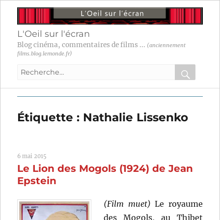
L'Oeil sur l'écran
Blog cinéma, commentaires de films ...
(anciennement
films.blog.lemonde.fr)
Recherche
pour
RECHER
OK
:
Étiquette :
Nathalie Lissenko
6 mai 2015
Le Lion des Mogols (1924) de Jean
Epstein
(Film muet)
Le royaume
des Mogols, au Thibet