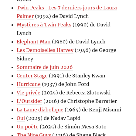
Twin Peaks : Les 7 derniers jours de Laura
Palmer
(1992) de David Lynch
Mystères à Twin Peaks
(1990) de David
Lynch
Elephant Man
(1980) de David Lynch
Les Demoiselles Harvey
(1946) de George
Sidney
Sommaire de juin 2026
Center Stage
(1991) de Stanley Kwan
Hurricane
(1937) de John Ford
Vie privée
(2025) de Rebecca Zlotowski
L’Outsider
(2016) de Christophe Barratier
La Lame diabolique
(1965) de Kenji Misumi
Oui
(2025) de Nadav Lapid
Un poète
(2025) de Simón Mesa Soto
The Nice Guys
(2016) de Shane Black