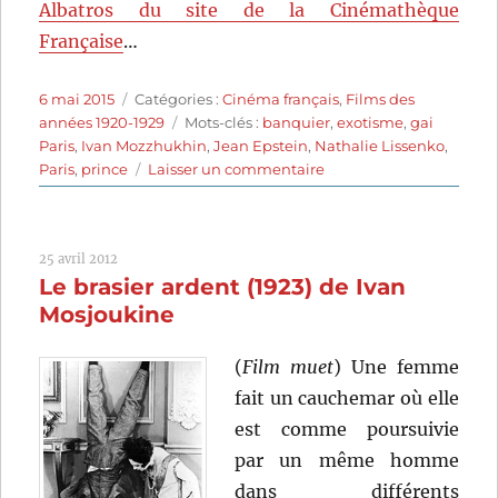
Albatros du site de la Cinémathèque
Française
…
Publié
Catégories
6 mai 2015
Catégories :
Cinéma français
,
Films des
le
Étiquettes
années 1920-1929
Mots-clés :
banquier
,
exotisme
,
gai
Paris
,
Ivan Mozzhukhin
,
Jean Epstein
,
Nathalie Lissenko
,
sur
Paris
,
prince
Laisser un commentaire
Le
Lion
des
25 avril 2012
Mogols
Le brasier ardent (1923) de Ivan
(1924)
de
Mosjoukine
Jean
Epstein
(
Film muet
) Une femme
fait un cauchemar où elle
est comme poursuivie
par un même homme
dans différents