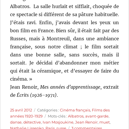
Albatros. La salle hurlait et sifflait, choquée de
ce spectacle si différent de sa pâture habituelle.
J’étais ravi. Enfin, j’avais devant les yeux un
bon film en France. Bien sûr, il était fait par des
Russes, mais à Montreuil, dans une ambiance
française, sous notre climat ; le film sortait
dans une bonne salle, sans succès, mais il
sortait. Je décidai d’abandonner mon métier
qui était la céramique, et d’essayer de faire du
cinéma. »
Jean Renoir,
Mes années d’apprentissage
, extrait
de
Écrits (1926-1971)
.
Publié
Catégories
25 avril 2012
Catégories :
Cinéma français
,
Films des
le
Étiquettes
années 1920-1929
Mots-clés :
Albatros
,
avant-garde
,
danse
,
détective
,
Ivan Mosjoukine
,
Jean Renoir
,
muet
,
sur
Nathalie Lissenko
,
Paris
,
russe
3 commentaires