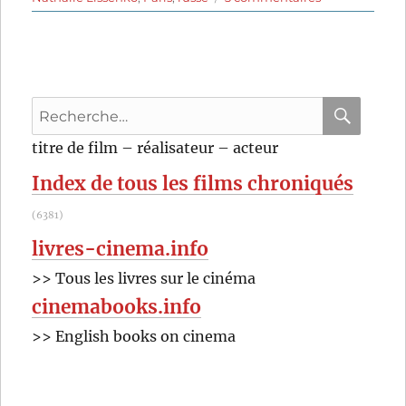
Le
brasier
ardent
(1923)
de
Recherche
Ivan
Mosjoukine
pour
RECHER
OK
titre de film – réalisateur – acteur
:
Index de tous les films chroniqués
(6381)
livres-cinema.info
>> Tous les livres sur le cinéma
cinemabooks.info
>> English books on cinema