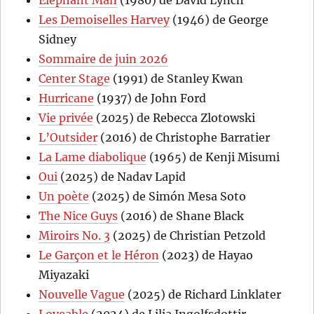
Elephant Man
(1980) de David Lynch
Les Demoiselles Harvey
(1946) de George
Sidney
Sommaire de juin 2026
Center Stage
(1991) de Stanley Kwan
Hurricane
(1937) de John Ford
Vie privée
(2025) de Rebecca Zlotowski
L’Outsider
(2016) de Christophe Barratier
La Lame diabolique
(1965) de Kenji Misumi
Oui
(2025) de Nadav Lapid
Un poète
(2025) de Simón Mesa Soto
The Nice Guys
(2016) de Shane Black
Miroirs No. 3
(2025) de Christian Petzold
Le Garçon et le Héron
(2023) de Hayao
Miyazaki
Nouvelle Vague
(2025) de Richard Linklater