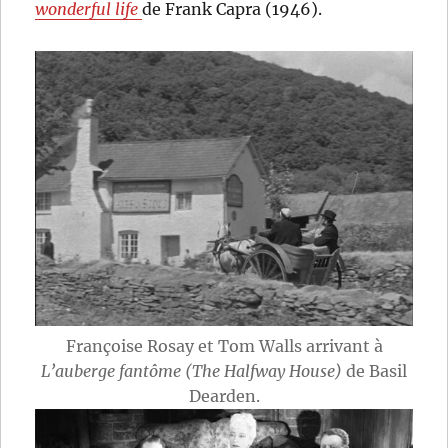
wonderful life
de Frank Capra (1946).
Françoise Rosay et Tom Walls arrivant à
L’auberge fantôme (The Halfway House)
de Basil
Dearden.