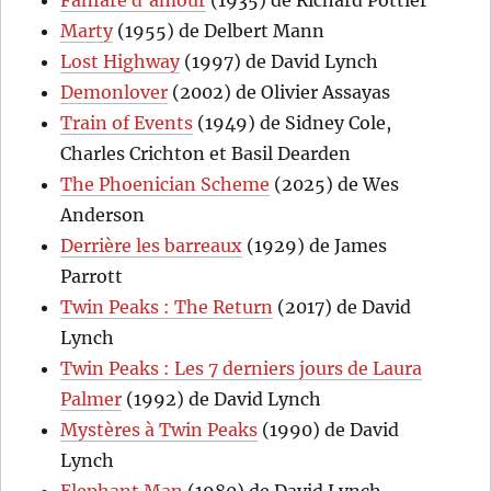
Fanfare d’amour
(1935) de Richard Pottier
Marty
(1955) de Delbert Mann
Lost Highway
(1997) de David Lynch
Demonlover
(2002) de Olivier Assayas
Train of Events
(1949) de Sidney Cole,
Charles Crichton et Basil Dearden
The Phoenician Scheme
(2025) de Wes
Anderson
Derrière les barreaux
(1929) de James
Parrott
Twin Peaks : The Return
(2017) de David
Lynch
Twin Peaks : Les 7 derniers jours de Laura
Palmer
(1992) de David Lynch
Mystères à Twin Peaks
(1990) de David
Lynch