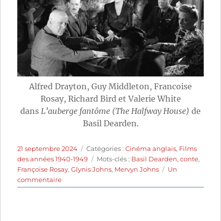
Alfred Drayton, Guy Middleton, Francoise
Rosay, Richard Bird et Valerie White
dans
L’auberge fantôme (The Halfway House)
de
Basil Dearden.
Publié
Catégories
21 septembre 2024
Catégories :
Cinéma anglais
,
Films
le
Étiquettes
des années 1940-1949
Mots-clés :
Basil Dearden
,
conte
,
Françoise Rosay
,
Glynis Johns
,
Mervyn Johns
Un
sur
commentaire
L’Auberge
fantôme
(1944)
de