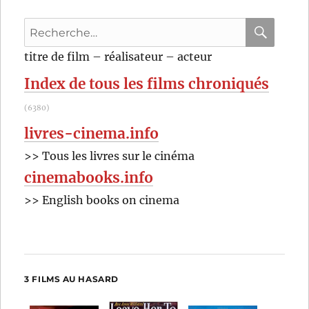
Basil
Recherche
Dearden
pour
RECHER
OK
titre de film – réalisateur – acteur
:
Index de tous les films chroniqués
(6380)
livres-cinema.info
>> Tous les livres sur le cinéma
cinemabooks.info
>> English books on cinema
3 FILMS AU HASARD