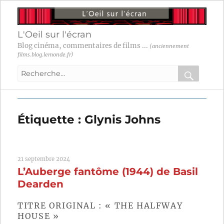
L'Oeil sur l'écran
Blog cinéma, commentaires de films ...
(anciennement
films.blog.lemonde.fr)
Recherche
pour
RECHER
OK
:
Étiquette :
Glynis Johns
21 septembre 2024
L’Auberge fantôme (1944) de Basil
Dearden
TITRE ORIGINAL : « THE HALFWAY
HOUSE »