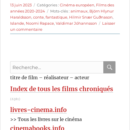
Publié
Catégories
13 juin 2023
Catégories :
Cinéma européen
,
Films des
le
Étiquettes
années 2020-2024
Mots-clés :
animaux
,
Björn Hlynur
Haraldsson
,
conte
,
fantastique
,
Hilmir Snær Guðnason
,
Islande
,
Noomi Rapace
,
Valdimar Jóhannsson
Laisser
sur
un commentaire
Lamb
(2021)
de
Valdimar
Jóhannsson
Recherche
pour
RECHER
OK
titre de film – réalisateur – acteur
:
Index de tous les films chroniqués
(6381)
livres-cinema.info
>> Tous les livres sur le cinéma
cinemabooks.info