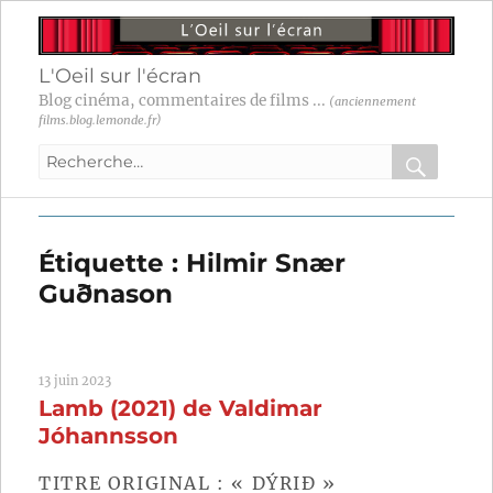
L'Oeil sur l'écran
Blog cinéma, commentaires de films ...
(anciennement
films.blog.lemonde.fr)
Recherche
pour
RECHER
OK
:
Étiquette :
Hilmir Snær
Guðnason
13 juin 2023
Lamb (2021) de Valdimar
Jóhannsson
TITRE ORIGINAL : « DÝRIÐ »