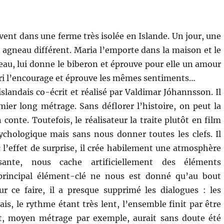
vent dans une ferme très isolée en Islande. Un jour, une
 agneau différent. Maria l’emporte dans la maison et le
au, lui donne le biberon et éprouve pour elle un amour
ri l’encourage et éprouve les mêmes sentiments…
islandais co-écrit et réalisé par Valdimar Jóhannsson. Il
mier long métrage. Sans déflorer l’histoire, on peut la
onte. Toutefois, le réalisateur la traite plutôt en film
chologique mais sans nous donner toutes les clefs. Il
c l’effet de surprise, il crée habilement une atmosphère
ante, nous cache artificiellement des éléments
principal élément-clé ne nous est donné qu’au bout
r ce faire, il a presque supprimé les dialogues : les
is, le rythme étant très lent, l’ensemble finit par être
t, moyen métrage par exemple, aurait sans doute été