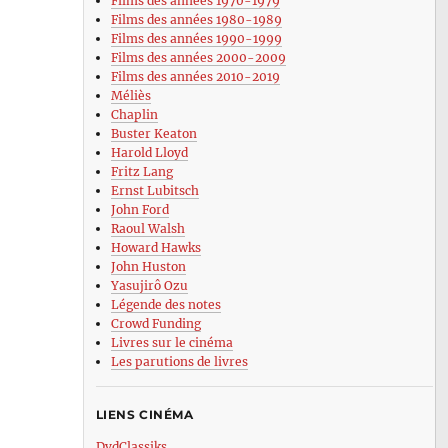
Films des années 1970-1979
Films des années 1980-1989
Films des années 1990-1999
Films des années 2000-2009
Films des années 2010-2019
Méliès
Chaplin
Buster Keaton
Harold Lloyd
Fritz Lang
Ernst Lubitsch
John Ford
Raoul Walsh
Howard Hawks
John Huston
Yasujirô Ozu
Légende des notes
Crowd Funding
Livres sur le cinéma
Les parutions de livres
LIENS CINÉMA
DvdClassiks