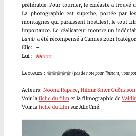
préférable. Pour tourner, le cinéaste a trouvé 
La photographie est superbe, portée par le
montagnes qui paraissent hostiles), le tout f
importance. Le réalisateur montre un indéniable
Lamb
a été récompensé à Cannes 2021 (catégori
Elle
:
–
Lui
:
Lecteurs :
(
pas de note pour l'instant, vous po
Acteurs:
Noomi Rapace
,
Hilmir Snær Guðnason
Voir la
fiche du film
et la filmographie de
Valdi
Voir la
fiche du film
sur AlloCiné.