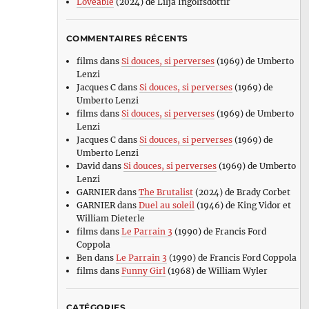
Loveable
(2024) de Lilja Ingolfsdottir
COMMENTAIRES RÉCENTS
films
dans
Si douces, si perverses
(1969) de Umberto
Lenzi
Jacques C
dans
Si douces, si perverses
(1969) de
Umberto Lenzi
films
dans
Si douces, si perverses
(1969) de Umberto
Lenzi
Jacques C
dans
Si douces, si perverses
(1969) de
Umberto Lenzi
David
dans
Si douces, si perverses
(1969) de Umberto
Lenzi
GARNIER
dans
The Brutalist
(2024) de Brady Corbet
GARNIER
dans
Duel au soleil
(1946) de King Vidor et
William Dieterle
films
dans
Le Parrain 3
(1990) de Francis Ford
Coppola
Ben
dans
Le Parrain 3
(1990) de Francis Ford Coppola
films
dans
Funny Girl
(1968) de William Wyler
CATÉGORIES