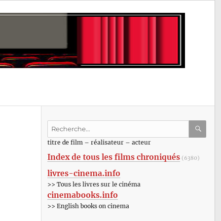
Recherche
pour
RECHE
OK
titre de film – réalisateur – acteur
:
Index de tous les films chroniqués
(6380)
livres-cinema.info
>> Tous les livres sur le cinéma
cinemabooks.info
>> English books on cinema