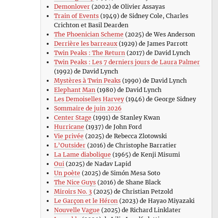
Demonlover
(2002) de Olivier Assayas
Train of Events
(1949) de Sidney Cole, Charles
Crichton et Basil Dearden
The Phoenician Scheme
(2025) de Wes Anderson
Derrière les barreaux
(1929) de James Parrott
Twin Peaks : The Return
(2017) de David Lynch
Twin Peaks : Les 7 derniers jours de Laura Palmer
(1992) de David Lynch
Mystères à Twin Peaks
(1990) de David Lynch
Elephant Man
(1980) de David Lynch
Les Demoiselles Harvey
(1946) de George Sidney
Sommaire de juin 2026
Center Stage
(1991) de Stanley Kwan
Hurricane
(1937) de John Ford
Vie privée
(2025) de Rebecca Zlotowski
L’Outsider
(2016) de Christophe Barratier
La Lame diabolique
(1965) de Kenji Misumi
Oui
(2025) de Nadav Lapid
Un poète
(2025) de Simón Mesa Soto
The Nice Guys
(2016) de Shane Black
Miroirs No. 3
(2025) de Christian Petzold
Le Garçon et le Héron
(2023) de Hayao Miyazaki
Nouvelle Vague
(2025) de Richard Linklater