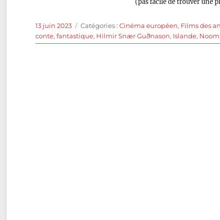
(pas facile de trouver une p
Publié
Catégories
13 juin 2023
Catégories :
Cinéma européen
,
Films des a
le
conte
,
fantastique
,
Hilmir Snær Guðnason
,
Islande
,
Noomi