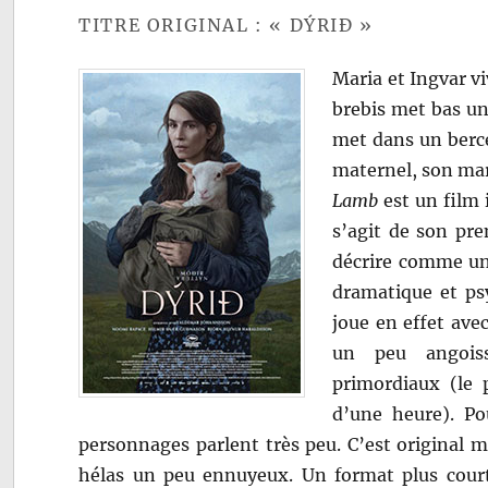
TITRE ORIGINAL : « DÝRIÐ »
Maria et Ingvar vi
brebis met bas un
met dans un berce
maternel, son ma
Lamb
est un film 
s’agit de son pre
décrire comme un c
dramatique et psy
joue en effet ave
un peu angoiss
primordiaux (le 
d’une heure). Pou
personnages parlent très peu. C’est original ma
hélas un peu ennuyeux. Un format plus cour