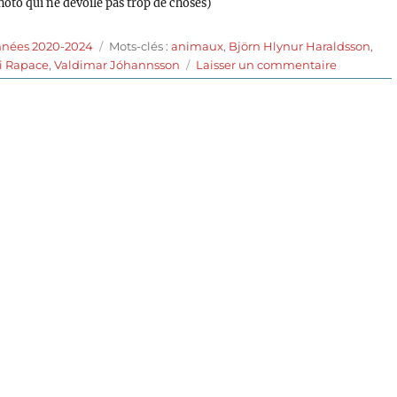
hoto qui ne dévoile pas trop de choses)
Étiquettes
nnées 2020-2024
Mots-clés :
animaux
,
Björn Hlynur Haraldsson
,
sur
 Rapace
,
Valdimar Jóhannsson
Laisser un commentaire
Lamb
(2021)
de
Valdimar
Jóhannss