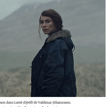
ason dans
Lamb (Dýrið)
de Valdimar Jóhannsson.