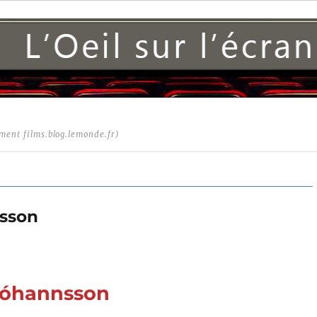
ment films.blog.lemonde.fr)
dsson
Jóhannsson