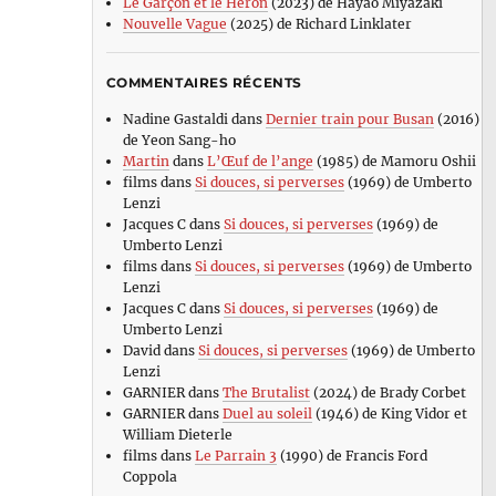
Le Garçon et le Héron
(2023) de Hayao Miyazaki
Nouvelle Vague
(2025) de Richard Linklater
COMMENTAIRES RÉCENTS
Nadine Gastaldi
dans
Dernier train pour Busan
(2016)
de Yeon Sang-ho
Martin
dans
L’Œuf de l’ange
(1985) de Mamoru Oshii
films
dans
Si douces, si perverses
(1969) de Umberto
Lenzi
Jacques C
dans
Si douces, si perverses
(1969) de
Umberto Lenzi
films
dans
Si douces, si perverses
(1969) de Umberto
Lenzi
Jacques C
dans
Si douces, si perverses
(1969) de
Umberto Lenzi
David
dans
Si douces, si perverses
(1969) de Umberto
Lenzi
GARNIER
dans
The Brutalist
(2024) de Brady Corbet
GARNIER
dans
Duel au soleil
(1946) de King Vidor et
William Dieterle
films
dans
Le Parrain 3
(1990) de Francis Ford
Coppola