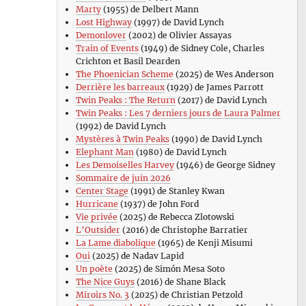
Marty
(1955) de Delbert Mann
Lost Highway
(1997) de David Lynch
Demonlover
(2002) de Olivier Assayas
Train of Events
(1949) de Sidney Cole, Charles
Crichton et Basil Dearden
The Phoenician Scheme
(2025) de Wes Anderson
Derrière les barreaux
(1929) de James Parrott
Twin Peaks : The Return
(2017) de David Lynch
Twin Peaks : Les 7 derniers jours de Laura Palmer
(1992) de David Lynch
Mystères à Twin Peaks
(1990) de David Lynch
Elephant Man
(1980) de David Lynch
Les Demoiselles Harvey
(1946) de George Sidney
Sommaire de juin 2026
Center Stage
(1991) de Stanley Kwan
Hurricane
(1937) de John Ford
Vie privée
(2025) de Rebecca Zlotowski
L’Outsider
(2016) de Christophe Barratier
La Lame diabolique
(1965) de Kenji Misumi
Oui
(2025) de Nadav Lapid
Un poète
(2025) de Simón Mesa Soto
The Nice Guys
(2016) de Shane Black
Miroirs No. 3
(2025) de Christian Petzold