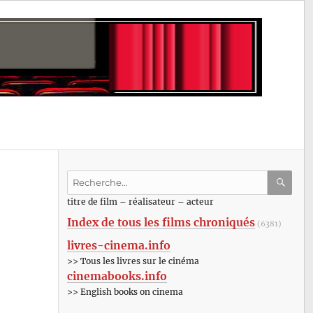
Recherche
pour
RECHE
OK
titre de film – réalisateur – acteur
:
Index de tous les films chroniqués
(6381)
livres-cinema.info
>> Tous les livres sur le cinéma
cinemabooks.info
>> English books on cinema