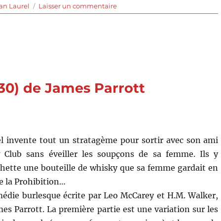
sur
an Laurel
Laisser un commentaire
Derrière
les
barreaux
(1929)
de
James
Parrott
30) de James Parrott
l invente tout un stratagème pour sortir avec son ami
 Club sans éveiller les soupçons de sa femme. Ils y
ette une bouteille de whisky que sa femme gardait en
de la Prohibition…
édie burlesque écrite par Leo McCarey et H.M. Walker,
mes Parrott. La première partie est une variation sur les