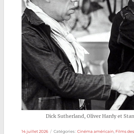
Dick Sutherland, Oliver Hardy et Sta
Publié
Catégories
14 juillet 2026
Catégories :
Cinéma américain
,
Films des