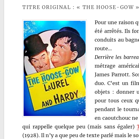
TITRE ORIGINAL : « THE HOOSE-GOW 
Pour une raison q
été arrêtés. Ils f
conduits au bagne
route…
Derrière les barre
métrage américai
James Parrott. Sor
duo. C’est un fil
objets : donner 
pour tous ceux qu
pendant le tourna
en caoutchouc ne 
qui rappelle quelque peu (mais sans égaler)
(1928). Il n’y a que peu de texte parlé mais le so