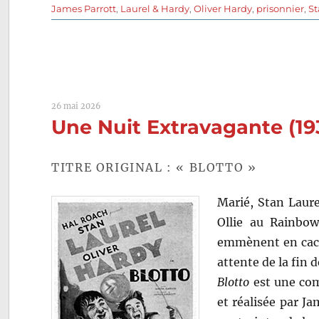
le
James Parrott
,
Laurel & Hardy
,
Oliver Hardy
,
prisonnier
,
St
26 mai 2026
Une Nuit Extravagante (19
TITRE ORIGINAL : « BLOTTO »
Marié, Stan Laure
Ollie au Rainbow
emmènent en cach
attente de la fin 
Blotto
est une com
et réalisée par Ja