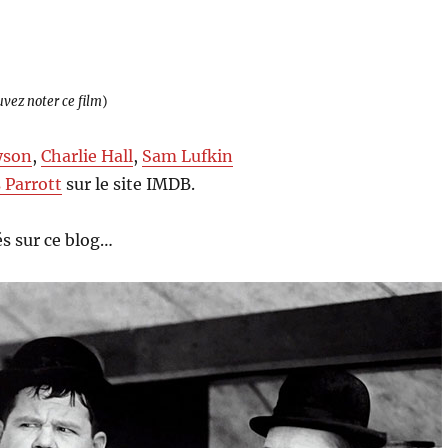
uvez noter ce film
)
yson
,
Charlie Hall
,
Sam Lufkin
 Parrott
sur le site IMDB.
s sur ce blog…