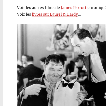
Voir les autres films de
James Parrott
chroniqué
Voir les
livres sur Laurel & Hardy
…