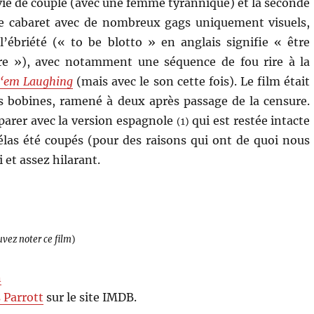
 vie de couple (avec une femme tyrannique) et la seconde
le cabaret avec de nombreux gags uniquement visuels,
’ébriété (« to be blotto » en anglais signifie « être
e »), avec notamment une séquence de fou rire à la
 ‘em Laughing
(mais avec le son cette fois). Le film était
s bobines, ramené à deux après passage de la censure.
parer avec la version espagnole
qui est restée intacte
(1)
hélas été coupés (pour des raisons qui ont de quoi nous
 et assez hilarant.
uvez noter ce film
)
n
 Parrott
sur le site IMDB.