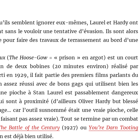
»
u’ils semblent ignorer eux-mêmes, Laurel et Hardy ont
ont sans le vouloir une tentative d’évasion. Ils sont alors
 pour faire des travaux de terrassement au bord d’une
aux
(
The Hoose-Gow
= « prison » en argot) est un court
n de deux bobines (20 minutes environ) réalisé par
ti en 1929, il fait partie des premiers films parlants du
m assez réussi avec de bons gags qui utilisent bien les
une pioche à Stan Laurel est passablement dangereux
i sont à proximité (d’ailleurs Oliver Hardy but blessé
ge… car l’outil susnommé était une vraie pioche, celle
faisant pas assez vraie). Tout se termine par un combat
The Battle of the Century
(1927) ou
You’re Darn Tooting
n est déjà bien utilisé.