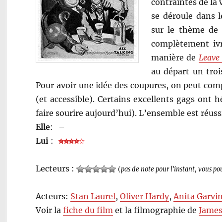
contraintes de la
se déroule dans 
sur le thème de l
complètement ivr
manière de
Leave
au départ un troi
Pour avoir une idée des coupures, on peut com
(et accessible). Certains excellents gags ont 
faire sourire aujourd’hui). L’ensemble est réussi
Elle
:
–
Lui
:
Lecteurs :
(
pas de note pour l'instant, vous po
Acteurs:
Stan Laurel
,
Oliver Hardy
,
Anita Garvi
Voir la
fiche du film
et la filmographie de
James