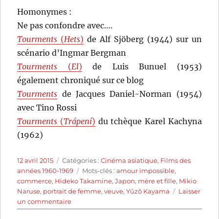
Homonymes :
Ne pas confondre avec….
Tourments
(
Hets
)
de Alf Sjöberg (1944) sur un
scénario d’Ingmar Bergman
Tourments
(
El
)
de Luis Bunuel (1953)
également chroniqué sur ce blog
Tourments
de Jacques Daniel-Norman (1954)
avec Tino Rossi
Tourments
(
Trápení
)
du tchèque Karel Kachyna
(1962)
Publié
Catégories
12 avril 2015
Catégories :
Cinéma asiatique
,
Films des
le
Étiquettes
années 1960-1969
Mots-clés :
amour impossible
,
commerce
,
Hideko Takamine
,
Japon
,
mère et fille
,
Mikio
Naruse
,
portrait de femme
,
veuve
,
Yûzô Kayama
Laisser
sur
un commentaire
Tourments