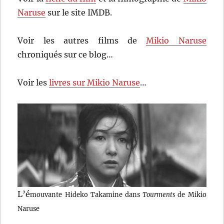
Naruse
sur le site IMDB.
Voir les autres films de
Mikio Naruse
chroniqués sur ce blog…
Voir les
livres sur Mikio Naruse
…
L’é
mouvante Hideko Takamine dans
Tourments
de Mikio
Naruse