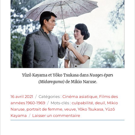
Yûzô Kayama et Yôko Tsukasa dans
Nuages épars
(Midaregumo)
de Mikio Naruse.
Publié
Catégories
16 avril 2021
Catégories :
Cinéma asiatique
,
Films des
le
Étiquettes
années 1960-1969
Mots-clés :
culpabilité
,
deuil
,
Mikio
Naruse
,
portrait de femme
,
veuve
,
Yôko Tsukasa
,
Yûzô
sur
Kayama
Laisser un commentaire
Nuages
épars
(1967)