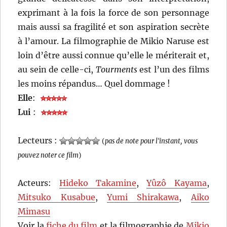
exprimant à la fois la force de son personnage
mais aussi sa fragilité et son aspiration secrète
à l’amour. La filmographie de Mikio Naruse est
loin d’être aussi connue qu’elle le mériterait et,
au sein de celle-ci,
Tourments
est l’un des films
les moins répandus… Quel dommage !
Elle
:
Lui
:
Lecteurs :
(
pas de note pour l'instant, vous
pouvez noter ce film
)
Acteurs:
Hideko Takamine
,
Yûzô Kayama
,
Mitsuko Kusabue
,
Yumi Shirakawa
,
Aiko
Mimasu
Voir la
fiche du film
et la filmographie de
Mikio