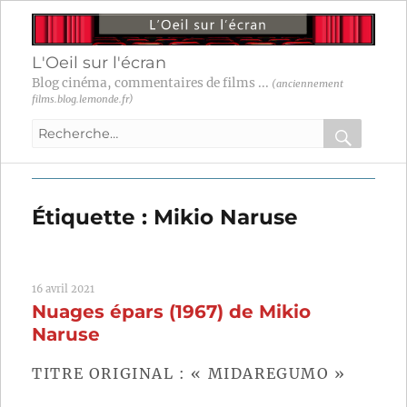
L'Oeil sur l'écran
Blog cinéma, commentaires de films ...
(anciennement
films.blog.lemonde.fr)
Recherche
pour
RECHER
OK
:
Étiquette :
Mikio Naruse
16 avril 2021
Nuages épars (1967) de Mikio
Naruse
TITRE ORIGINAL : « MIDAREGUMO »