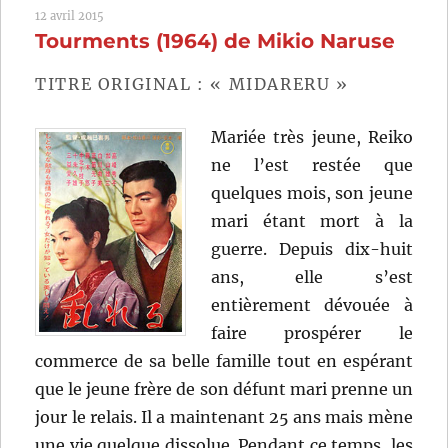
12 avril 2015
de
Tourments (1964) de Mikio Naruse
Mikio
Naruse
TITRE ORIGINAL : « MIDARERU »
Mariée très jeune, Reiko
ne l’est restée que
quelques mois, son jeune
mari étant mort à la
guerre. Depuis dix-huit
ans, elle s’est
entièrement dévouée à
faire prospérer le
commerce de sa belle famille tout en espérant
que le jeune frère de son défunt mari prenne un
jour le relais. Il a maintenant 25 ans mais mène
une vie quelque dissolue. Pendant ce temps, les