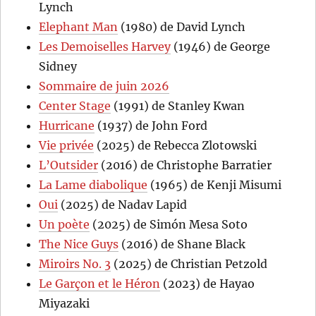
Lynch
Elephant Man
(1980) de David Lynch
Les Demoiselles Harvey
(1946) de George
Sidney
Sommaire de juin 2026
Center Stage
(1991) de Stanley Kwan
Hurricane
(1937) de John Ford
Vie privée
(2025) de Rebecca Zlotowski
L’Outsider
(2016) de Christophe Barratier
La Lame diabolique
(1965) de Kenji Misumi
Oui
(2025) de Nadav Lapid
Un poète
(2025) de Simón Mesa Soto
The Nice Guys
(2016) de Shane Black
Miroirs No. 3
(2025) de Christian Petzold
Le Garçon et le Héron
(2023) de Hayao
Miyazaki