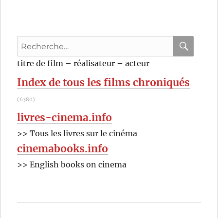
(1964)
de
Mikio
Naruse
Recherche
pour
RECHER
OK
titre de film – réalisateur – acteur
:
Index de tous les films chroniqués
(6380)
livres-cinema.info
>> Tous les livres sur le cinéma
cinemabooks.info
>> English books on cinema