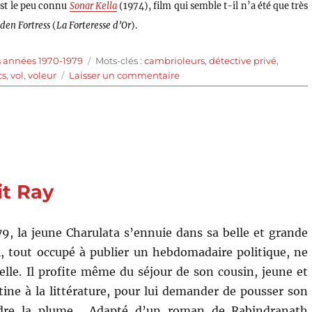
 est le peu connu
Sonar Kella
(1974), film qui semble t-il n’a été que très
den Fortress
(
La Forteresse d’Or
).
Étiquettes
s années 1970-1979
Mots-clés :
cambrioleurs
,
détective privé
,
sur
cs
,
vol
,
voleur
Laisser un commentaire
Le
Dieu
éléphant
(1979)
de
Satyajit
Ray
it Ray
79, la jeune Charulata s’ennuie dans sa belle et grande
, tout occupé à publier un hebdomadaire politique, ne
elle. Il profite même du séjour de son cousin, jeune et
tine à la littérature, pour lui demander de pousser son
dre la plume… Adapté d’un roman de Rabindranath