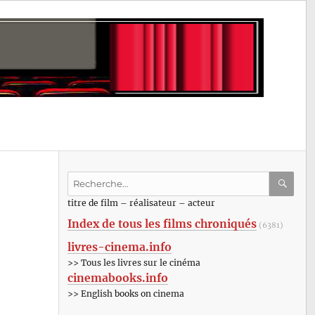
Recherche
pour
RECHE
OK
titre de film – réalisateur – acteur
:
Index de tous les films chroniqués
(6381)
livres-cinema.info
>> Tous les livres sur le cinéma
cinemabooks.info
>> English books on cinema