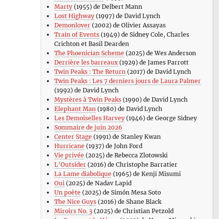
Marty
(1955) de Delbert Mann
Lost Highway
(1997) de David Lynch
Demonlover
(2002) de Olivier Assayas
Train of Events
(1949) de Sidney Cole, Charles
Crichton et Basil Dearden
The Phoenician Scheme
(2025) de Wes Anderson
Derrière les barreaux
(1929) de James Parrott
Twin Peaks : The Return
(2017) de David Lynch
Twin Peaks : Les 7 derniers jours de Laura Palmer
(1992) de David Lynch
Mystères à Twin Peaks
(1990) de David Lynch
Elephant Man
(1980) de David Lynch
Les Demoiselles Harvey
(1946) de George Sidney
Sommaire de juin 2026
Center Stage
(1991) de Stanley Kwan
Hurricane
(1937) de John Ford
Vie privée
(2025) de Rebecca Zlotowski
L’Outsider
(2016) de Christophe Barratier
La Lame diabolique
(1965) de Kenji Misumi
Oui
(2025) de Nadav Lapid
Un poète
(2025) de Simón Mesa Soto
The Nice Guys
(2016) de Shane Black
Miroirs No. 3
(2025) de Christian Petzold