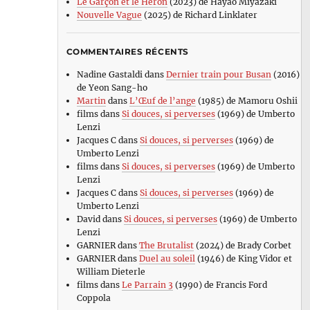
Le Garçon et le Héron
(2023) de Hayao Miyazaki
Nouvelle Vague
(2025) de Richard Linklater
COMMENTAIRES RÉCENTS
Nadine Gastaldi
dans
Dernier train pour Busan
(2016)
de Yeon Sang-ho
Martin
dans
L’Œuf de l’ange
(1985) de Mamoru Oshii
films
dans
Si douces, si perverses
(1969) de Umberto
Lenzi
Jacques C
dans
Si douces, si perverses
(1969) de
Umberto Lenzi
films
dans
Si douces, si perverses
(1969) de Umberto
Lenzi
Jacques C
dans
Si douces, si perverses
(1969) de
Umberto Lenzi
David
dans
Si douces, si perverses
(1969) de Umberto
Lenzi
GARNIER
dans
The Brutalist
(2024) de Brady Corbet
GARNIER
dans
Duel au soleil
(1946) de King Vidor et
William Dieterle
films
dans
Le Parrain 3
(1990) de Francis Ford
Coppola