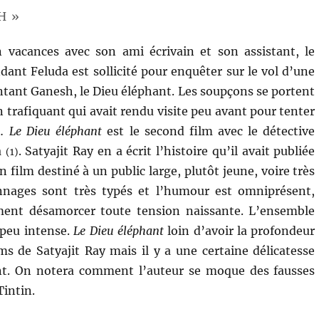
H »
n vacances avec son ami écrivain et son assistant, le
dant Feluda est sollicité pour enquêter sur le vol d’une
ntant Ganesh, le Dieu éléphant. Les soupçons se portent
 trafiquant qui avait rendu visite peu avant pour tenter
t…
Le Dieu éléphant
est le second film avec le détective
a
. Satyajit Ray en a écrit l’histoire qu’il avait publiée
(1)
 film destiné à un public large, plutôt jeune, voire très
nnages sont très typés et l’humour est omniprésent,
ent désamorcer toute tension naissante. L’ensemble
 peu intense.
Le Dieu éléphant
loin d’avoir la profondeur
lms de Satyajit Ray mais il y a une certaine délicatesse
nt. On notera comment l’auteur se moque des fausses
Tintin.