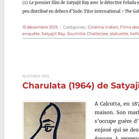
(1) Le premier film de Satyajit Ray avec le détective Feluda
peu distribué en dehors d’Inde. Titre international =
The Gol
Publié
Catégories
15 décembre 2015
Catégories :
Cinéma indien
,
Films de
le
enquête
,
Satyajit Ray
,
Soumitra Chatterjee
,
statuette
,
trafi
19 octobre 2015
Charulata (1964) de Satyaj
A Calcutta, en 18
maison. Son mari
s’occupe guère d’
enjoué qui se des
épouse à repren