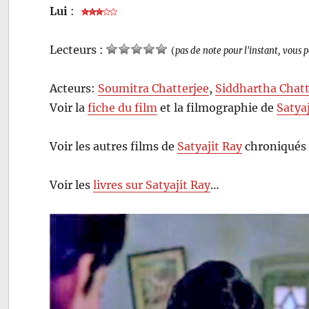
Lui
:
Lecteurs :
(
pas de note pour l'instant, vous 
Acteurs:
Soumitra Chatterjee
,
Siddhartha Chatt
Voir la
fiche du film
et la filmographie de
Satya
Voir les autres films de
Satyajit Ray
chroniqués 
Voir les
livres sur Satyajit Ray
…