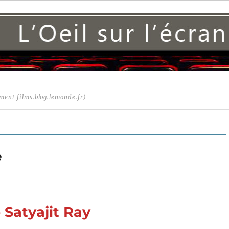
ment films.blog.lemonde.fr)
e
 Satyajit Ray