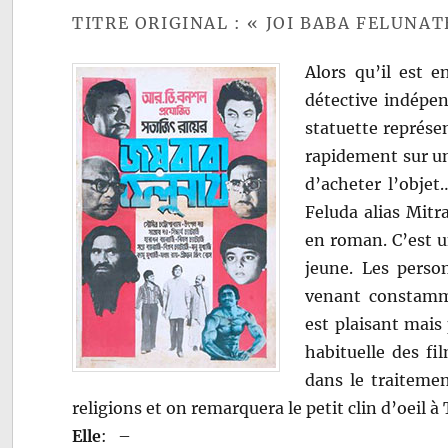
TITRE ORIGINAL : « JOI BABA FELUNAT
Alors qu’il est e
détective indépen
statuette représe
rapidement sur un
d’acheter l’obje
Feluda alias Mitr
en roman. C’est un
jeune. Les perso
venant constamm
est plaisant mais
habituelle des fi
dans le traiteme
religions et on remarquera le petit clin d’oeil à 
Elle
:
–