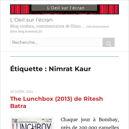
L'Oeil sur l'écran
Blog cinéma, commentaires de films ...
(anciennement
films.blog.lemonde.fr)
Recherche
pour
RECHER
OK
:
Étiquette :
Nimrat Kaur
26 juillet 2021
The Lunchbox (2013) de Ritesh
Batra
Chaque jour à Bombay,
près de 200 000 gamelles