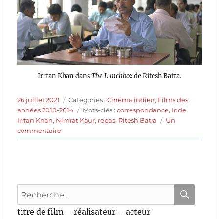
Irrfan Khan dans
The Lunchbox
de Ritesh Batra.
Publié
Catégories
26 juillet 2021
Catégories :
Cinéma indien
,
Films des
le
Étiquettes
années 2010-2014
Mots-clés :
correspondance
,
Inde
,
Irrfan Khan
,
Nimrat Kaur
,
repas
,
Ritesh Batra
Un
sur
commentaire
The
Lunchbox
(2013)
de
Ritesh
Recherche
Batra
pour
RECHER
OK
titre de film – réalisateur – acteur
: