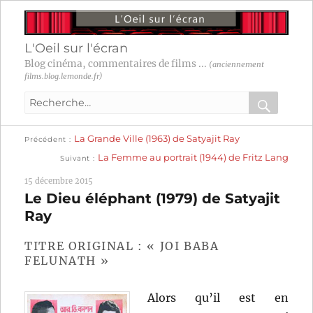
L'Oeil sur l'écran
Blog cinéma, commentaires de films ...
(anciennement
films.blog.lemonde.fr)
Recherche
pour
RECHER
OK
Publication
Navigation
La Grande Ville (1963) de Satyajit Ray
:
Précédent
précédente :
Publication
La Femme au portrait (1944) de Fritz Lang
Suivant
suivante :
de
15 décembre 2015
l’article
Le Dieu éléphant (1979) de Satyajit
Ray
TITRE ORIGINAL : « JOI BABA
FELUNATH »
Alors qu’il est en