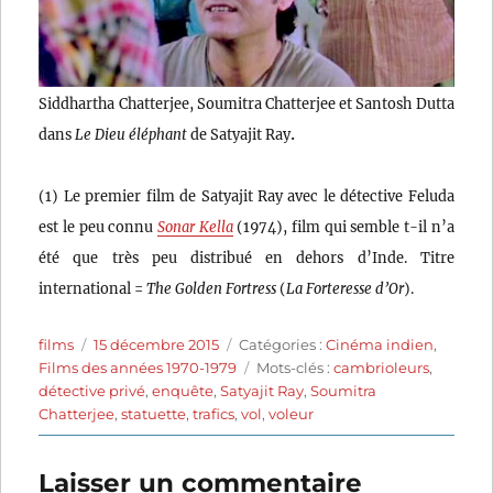
Siddhartha Chatterjee, Soumitra Chatterjee et Santosh Dutta
.
dans
Le Dieu éléphant
de Satyajit Ray
(1) Le premier film de Satyajit Ray avec le détective Feluda
est le peu connu
Sonar Kella
(1974), film qui semble t-il n’a
été que très peu distribué en dehors d’Inde. Titre
international =
The Golden Fortress
(
La Forteresse d’Or
).
Auteur
Publié
Catégories
films
15 décembre 2015
Catégories :
Cinéma indien
,
le
Étiquettes
Films des années 1970-1979
Mots-clés :
cambrioleurs
,
détective privé
,
enquête
,
Satyajit Ray
,
Soumitra
Chatterjee
,
statuette
,
trafics
,
vol
,
voleur
Laisser un commentaire