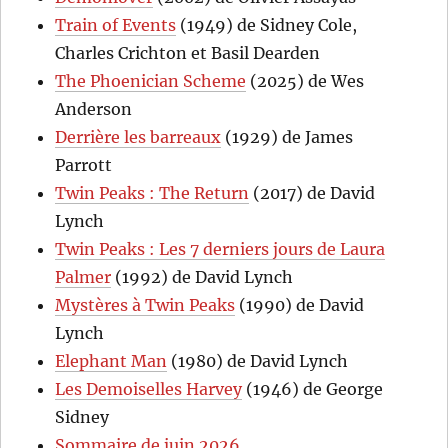
Train of Events
(1949) de Sidney Cole,
Charles Crichton et Basil Dearden
The Phoenician Scheme
(2025) de Wes
Anderson
Derrière les barreaux
(1929) de James
Parrott
Twin Peaks : The Return
(2017) de David
Lynch
Twin Peaks : Les 7 derniers jours de Laura
Palmer
(1992) de David Lynch
Mystères à Twin Peaks
(1990) de David
Lynch
Elephant Man
(1980) de David Lynch
Les Demoiselles Harvey
(1946) de George
Sidney
Sommaire de juin 2026