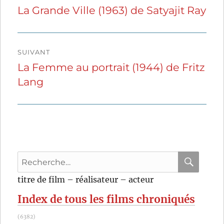
de
La Grande Ville (1963) de Satyajit Ray
Publication
précédente :
l’article
SUIVANT
La Femme au portrait (1944) de Fritz
Publication
Lang
suivante :
Recherche
pour
RECHER
OK
titre de film – réalisateur – acteur
:
Index de tous les films chroniqués
(6382)