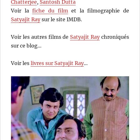
Chatterjee
,
Santosh Dutta
Voir la
fiche du film
et la filmographie de
Satyajit Ray
sur le site IMDB.
Voir les autres films de
Satyajit Ray
chroniqués
sur ce blog…
Voir les
livres sur Satyajit Ray
…