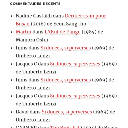
COMMENTAIRES RÉCENTS
Nadine Gastaldi
dans
Dernier train pour
Busan
(2016) de Yeon Sang-ho
Martin
dans
L’Œuf de l’ange
(1985) de
Mamoru Oshii
films
dans
Si douces, si perverses
(1969) de
Umberto Lenzi
Jacques C
dans
Si douces, si perverses
(1969)
de Umberto Lenzi
films
dans
Si douces, si perverses
(1969) de
Umberto Lenzi
Jacques C
dans
Si douces, si perverses
(1969)
de Umberto Lenzi
David
dans
Si douces, si perverses
(1969) de
Umberto Lenzi
GARNIER
dans
The Brutalist
(2024) de Brady