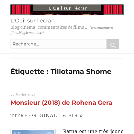
L'Oeil sur l'écran
Blog cinéma, commentaires de films ...
(anciennement
films.blog.lemonde.fr)
Recherche
pour
RECHER
OK
:
Étiquette :
Tillotama Shome
22 février 2021
Monsieur (2018) de Rohena Gera
TITRE ORIGINAL : « SIR »
Ratna est une très jeune