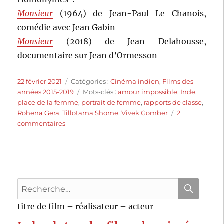
Monsieur
(1964) de Jean-Paul Le Chanois,
comédie avec Jean Gabin
Monsieur
(2018) de Jean Delahousse,
documentaire sur Jean d’Ormesson
Publié
Catégories
22 février 2021
Catégories :
Cinéma indien
,
Films des
le
Étiquettes
années 2015-2019
Mots-clés :
amour impossible
,
Inde
,
place de la femme
,
portrait de femme
,
rapports de classe
,
Rohena Gera
,
Tillotama Shome
,
Vivek Gomber
2
sur
commentaires
Monsieur
(2018)
de
Rohena
Gera
Recherche
pour
RECHER
OK
titre de film – réalisateur – acteur
: