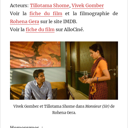
Acteurs:
Tillotama Shome
,
Vivek Gomber
Voir la
fiche du film
et la filmographie de
Rohena Gera
sur le site IMDB.
Voir la
fiche du film
sur AlloCiné.
Vivek Gomber et Tillotama Shome dans
Monsieur (Sir)
de
Rohena Gera.
Homonymes :