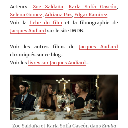
Acteurs:
Zoe Saldaña
,
Karla Sofía Gascón
,
Selena Gomez
,
Adriana Paz
,
Edgar Ramírez
Voir la
fiche du film
et la filmographie de
Jacques Audiard
sur le site IMDB.
Voir les autres films de
Jacques Audiard
chroniqués sur ce blog…
Voir les
livres sur Jacques Audiard
…
Zoe Saldaña et Karla Sofía Gascón dans
Emilia