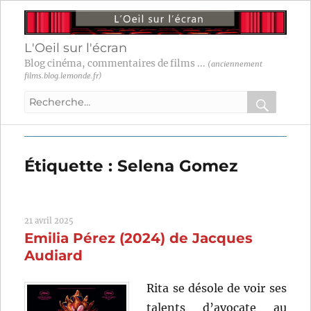
L'Oeil sur l'écran
Blog cinéma, commentaires de films ...
(anciennement
films.blog.lemonde.fr)
Recherche
pour
RECHER
OK
:
Étiquette :
Selena Gomez
21 avril 2025
Emilia Pérez (2024) de Jacques
Audiard
Rita se désole de voir ses
talents d’avocate au