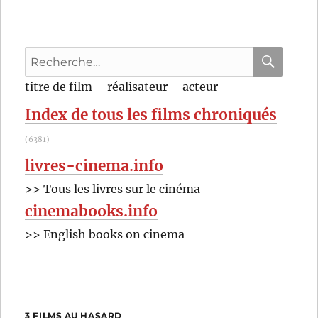
de
pluie
à
Recherche
New
York
pour
RECHER
OK
titre de film – réalisateur – acteur
(2019)
:
de
Index de tous les films chroniqués
Woody
Allen
(6381)
livres-cinema.info
>> Tous les livres sur le cinéma
cinemabooks.info
>> English books on cinema
3 FILMS AU HASARD