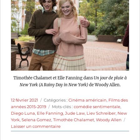
Timothée Chalamet et Elle Fanning dans
Un jour de pluie à
New York (A Rainy Day in New York)
de Woody Allen.
Publié
Catégories
12 février 2021
Catégories :
Cinéma américain
,
Films des
le
Étiquettes
années 2015-2019
Mots-clés :
comédie sentimentale
,
Diego Luna
,
Elle Fanning
,
Jude Law
,
Liev Schreiber
,
New
York
,
Selena Gomez
,
Timothée Chalamet
,
Woody Allen
sur
Laisser un commentaire
Un
jour