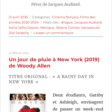
Pérez
de Jacques Audiard.
Publié
Catégories
21 avril 2025
Catégories :
Cinéma français
,
Films des
le
Étiquettes
années 2020-2024
Mots-clés :
drogue
,
Jacques Audiard
,
Karla Sofía Gascón
,
Mexique
,
Selena Gomez
,
transsexuel
,
sur
Zoe Saldaña
Laisser un commentaire
Emilia
Pérez
(2024)
12 février 2021
de
Un jour de pluie à New York (2019)
Jacques
Audiard
de Woody Allen
TITRE ORIGINAL : « A RAINY DAY IN
NEW YORK »
Deux étudiants, Gatsby
et Ashleigh, envisagent
de passer un week-end