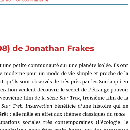
Star
Trek
:
Sans
limites
(2016)
de
998) de Jonathan Frakes
Justin
Lin
 une petite communauté sur une planète isolée. Ils ont
 moderne pour un mode de vie simple et proche de la
nt qu’ils sont observés de très près par les Son’a qui en
ération veulent découvrir le secret de l’étrange pouvoir
Neuvième film de la série
Star Trek
, troisième film de la
,
Star Trek: Insurrection
bénéficie d’une histoire qui ne
rêt : elle mêle en effet aux thèmes classiques du
space-
pations sociales très contemporaines (l’écologie, le