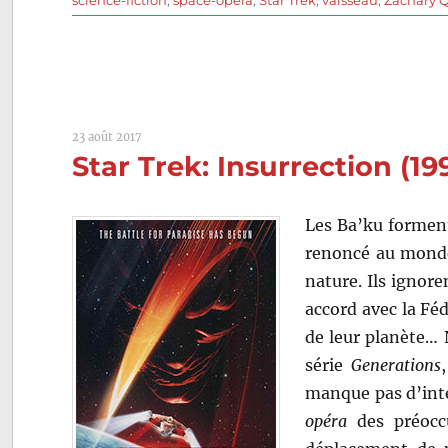
23 août 2017
Star Trek: Insurrection (1
Les Ba’ku forment
renoncé au monde
nature. Ils ignore
accord avec la Féd
de leur planète… 
série
Generations
manque pas d’inté
opéra
des préoccu