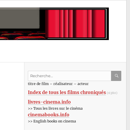
Recherche
pour
RECHE
OK
titre de film – réalisateur – acteur
:
Index de tous les films chroniqués
(6380)
livres-cinema.info
>> Tous les livres sur le cinéma
cinemabooks.info
>> English books on cinema