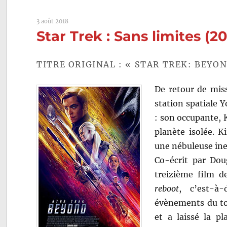
(2025)
de
3 août 2018
Olatund
Star Trek : Sans limites (2
Osunsan
TITRE ORIGINAL : « STAR TREK: BEYON
De retour de miss
station spatiale 
: son occupante, K
planète isolée. K
une nébuleuse in
Co-écrit par Do
treizième film d
reboot
, c’est-à-
évènements du tou
et a laissé la p