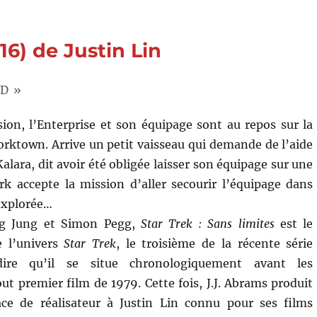
e
016) de Justin Lin
mi
D »
ion, l’Enterprise et son équipage sont au repos sur la
Yorktown. Arrive un petit vaisseau qui demande de l’aide
alara, dit avoir été obligée laisser son équipage sur une
irk accepte la mission d’aller secourir l’équipage dans
explorée…
ug Jung et Simon Pegg,
Star Trek : Sans limites
est le
e l’univers
Star Trek
, le troisième de la récente série
dire qu’il se situe chronologiquement avant les
t premier film de 1979. Cette fois, J.J. Abrams produit
lace de réalisateur à Justin Lin connu pour ses films