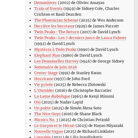
Demonlover
(2002) de Olivier Assayas
Train of Events
(1949) de Sidney Cole, Charles
Crichton et Basil Dearden
The Phoenician Scheme
(2025) de Wes Anderson
Derrière les barreaux
(1929) de James Parrott
Twin Peaks : The Return
(2017) de David Lynch
Twin Peaks : Les 7 derniers jours de Laura Palmer
(1992) de David Lynch
Mystères à Twin Peaks
(1990) de David Lynch
Elephant Man
(1980) de David Lynch
Les Demoiselles Harvey
(1946) de George Sidney
Sommaire de juin 2026
Center Stage
(1991) de Stanley Kwan
Hurricane
(1937) de John Ford
Vie privée
(2025) de Rebecca Zlotowski
L’Outsider
(2016) de Christophe Barratier
La Lame diabolique
(1965) de Kenji Misumi
Oui
(2025) de Nadav Lapid
Un poète
(2025) de Simón Mesa Soto
The Nice Guys
(2016) de Shane Black
Miroirs No. 3
(2025) de Christian Petzold
Le Garçon et le Héron
(2023) de Hayao Miyazaki
Nouvelle Vague
(2025) de Richard Linklater
Loveable
(2024) de Lilja Ingolfsdottir