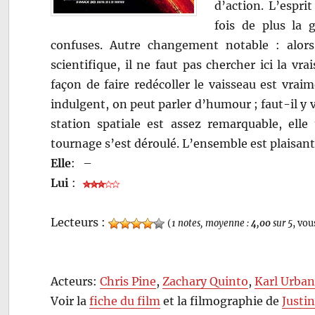
d’action. L’espri
fois de plus la 
confuses. Autre changement notable : alors
scientifique, il ne faut pas chercher ici la v
façon de faire redécoller le vaisseau est vra
indulgent, on peut parler d’humour ; faut-il y 
station spatiale est assez remarquable, elle
tournage s’est déroulé. L’ensemble est plaisant
Elle
:
–
Lui
:
Lecteurs :
(
1 notes, moyenne :
4,00
sur 5
, vou
Acteurs:
Chris Pine
,
Zachary Quinto
,
Karl Urba
Voir la
fiche du film
et la filmographie de
Justin