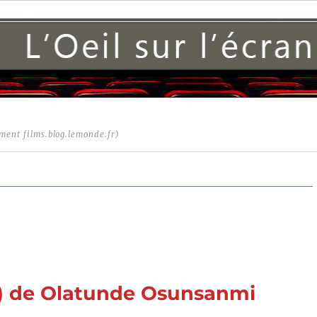
ment films.blog.lemonde.fr)
25) de Olatunde Osunsanmi