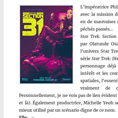
L’impératrice Phi
avec la mission d
en de mauvaises m
péchés passés…
Star Trek: Section
par Olatunde Osu
l’univers Star Tre
série
Star Trek: Di
personnage déjà 
intérêt et les co
spatiales, l’essen
vraiment de q
Personnellement, je ne vois pas de lien évident 
et là). Également productrice, Michelle Yeoh 
mieux utilisé par un scénario digne de ce nom.
Elle
:
–