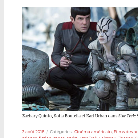
Zachary Quinto, Sofia Boutella et Karl Urban dans
Star Trek: 
Publié
Catégories
3 août 2018
Catégories :
Cinéma américain
,
Films des a
le
science-fiction
,
space-opéra
,
Star Trek
,
vaisseau
,
Zachary 