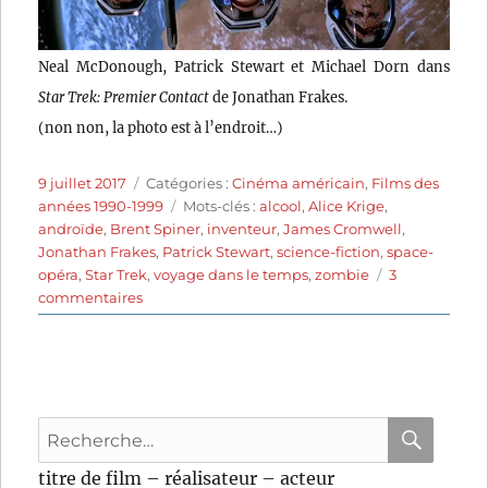
Neal McDonough, Patrick Stewart et Michael Dorn dans
Star Trek: Premier Contact
de Jonathan Frakes.
(non non, la photo est à l’endroit…)
Publié
Catégories
9 juillet 2017
Catégories :
Cinéma américain
,
Films des
le
Étiquettes
années 1990-1999
Mots-clés :
alcool
,
Alice Krige
,
androïde
,
Brent Spiner
,
inventeur
,
James Cromwell
,
Jonathan Frakes
,
Patrick Stewart
,
science-fiction
,
space-
opéra
,
Star Trek
,
voyage dans le temps
,
zombie
3
sur
commentaires
Star
Trek:
Premier
Contact
(1996)
Recherche
de
Jonathan
pour
RECHER
OK
titre de film – réalisateur – acteur
Frakes