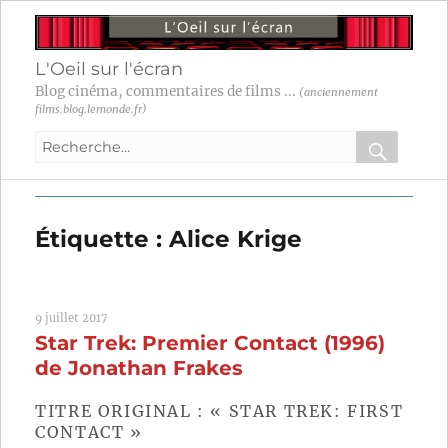
L'Oeil sur l'écran
Blog cinéma, commentaires de films ...
(anciennement
films.blog.lemonde.fr)
Recherche
pour
RECHER
OK
:
Étiquette :
Alice Krige
9 juillet 2017
Star Trek: Premier Contact (1996)
de Jonathan Frakes
TITRE ORIGINAL : « STAR TREK: FIRST
CONTACT »