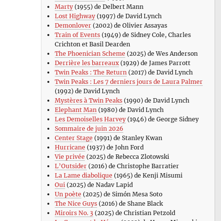
Marty
(1955) de Delbert Mann
Lost Highway
(1997) de David Lynch
Demonlover
(2002) de Olivier Assayas
Train of Events
(1949) de Sidney Cole, Charles
Crichton et Basil Dearden
The Phoenician Scheme
(2025) de Wes Anderson
Derrière les barreaux
(1929) de James Parrott
Twin Peaks : The Return
(2017) de David Lynch
Twin Peaks : Les 7 derniers jours de Laura Palmer
(1992) de David Lynch
Mystères à Twin Peaks
(1990) de David Lynch
Elephant Man
(1980) de David Lynch
Les Demoiselles Harvey
(1946) de George Sidney
Sommaire de juin 2026
Center Stage
(1991) de Stanley Kwan
Hurricane
(1937) de John Ford
Vie privée
(2025) de Rebecca Zlotowski
L’Outsider
(2016) de Christophe Barratier
La Lame diabolique
(1965) de Kenji Misumi
Oui
(2025) de Nadav Lapid
Un poète
(2025) de Simón Mesa Soto
The Nice Guys
(2016) de Shane Black
Miroirs No. 3
(2025) de Christian Petzold