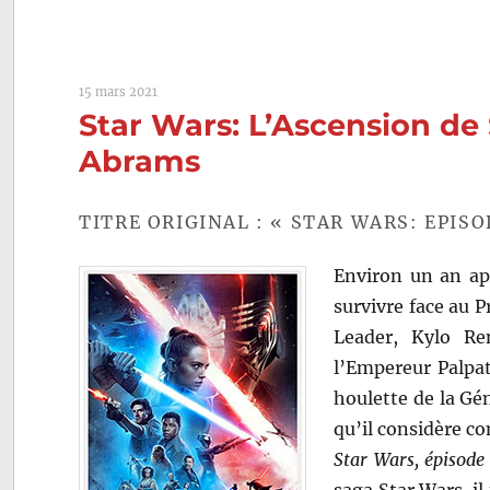
15 mars 2021
Star Wars: L’Ascension de 
Abrams
TITRE ORIGINAL : « STAR WARS: EPISO
Environ un an ap
survivre face au
Leader, Kylo Re
l’Empereur Palpat
houlette de la Gé
qu’il considère 
Star Wars, épisode
saga Star Wars, il 