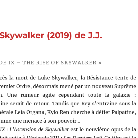
(2011)
de
J.J.
Abrams
Skywalker (2019) de J.J.
DE IX – THE RISE OF SKYWALKER »
rès la mort de Luke Skywalker, la Résistance tente de
 Premier Ordre, désormais mené par un nouveau Suprême
n. Une rumeur agite cependant toute la galaxie :
ine serait de retour. Tandis que Rey s’entraîne sous la
nérale Leia Organa, Kylo Ren cherche à défier Palpatine,
comme une menace à son pouvoir…
 IX : L’Ascension de Skywalker
est le neuvième opus de la
fait suite à l’épisode VIII :
Les Derniers Jedi
. Ce film est le