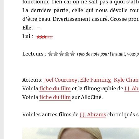
fonctionne bien car on ne sait pas à quoi s’a
La dernière partie, celle qui nous dévoile to
d’être beau. Divertissement assuré. Grosse promo
Elle
:
–
Lui
:
Lecteurs :
(
pas de note pour l'instant, vous 
Acteurs:
Joel Courtney
,
Elle Fanning
,
Kyle Chan
Voir la
fiche du film
et la filmographie de
J.J. A
Voir la
fiche du film
sur AlloCiné.
Voir les autres films de
J.J. Abrams
chroniqués s