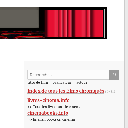
Recherche
pour
RECHE
OK
titre de film – réalisateur – acteur
:
Index de tous les films chroniqués
(6381)
livres-cinema.info
>> Tous les livres sur le cinéma
cinemabooks.info
>> English books on cinema