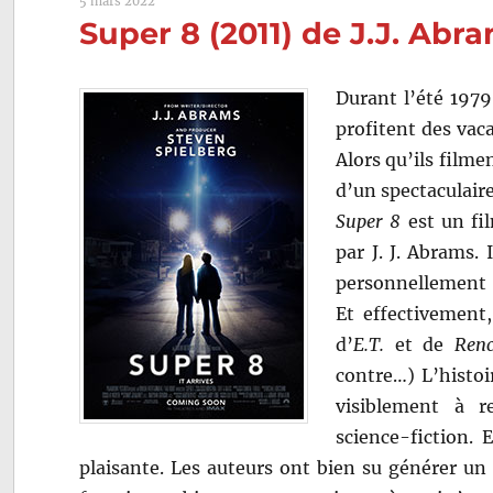
5 mars 2022
Super 8 (2011) de J.J. Abr
Durant l’été 1979
profitent des vac
Alors qu’ils filme
d’un spectaculaire
Super 8
est un fil
par J. J. Abrams.
personnellement i
Et effectivement, 
d’
E.T.
et de
Renc
contre…) L’histo
visiblement à r
science-fiction. 
plaisante. Les auteurs ont bien su générer un