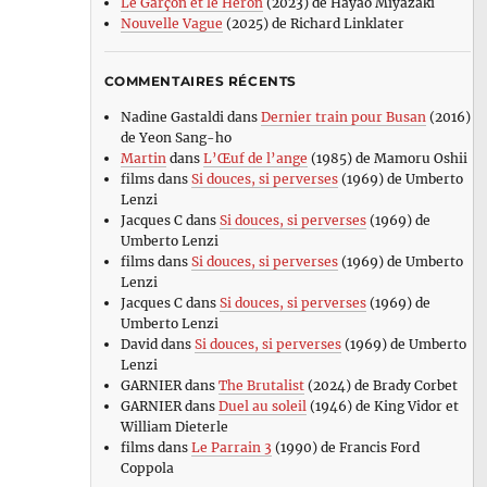
Le Garçon et le Héron
(2023) de Hayao Miyazaki
Nouvelle Vague
(2025) de Richard Linklater
COMMENTAIRES RÉCENTS
Nadine Gastaldi
dans
Dernier train pour Busan
(2016)
de Yeon Sang-ho
Martin
dans
L’Œuf de l’ange
(1985) de Mamoru Oshii
films
dans
Si douces, si perverses
(1969) de Umberto
Lenzi
Jacques C
dans
Si douces, si perverses
(1969) de
Umberto Lenzi
films
dans
Si douces, si perverses
(1969) de Umberto
Lenzi
Jacques C
dans
Si douces, si perverses
(1969) de
Umberto Lenzi
David
dans
Si douces, si perverses
(1969) de Umberto
Lenzi
GARNIER
dans
The Brutalist
(2024) de Brady Corbet
GARNIER
dans
Duel au soleil
(1946) de King Vidor et
William Dieterle
films
dans
Le Parrain 3
(1990) de Francis Ford
Coppola