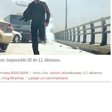
on: Impossible III
de J.J. Abrams.
Étiquettes
années 2005-2009
Mots-clés :
action
,
blockbuster
,
J.J. Abrams
,
sur
e
,
Ving Rhames
Laisser un commentaire
Mission:
Impossible
III
(2006)
de
J.J.