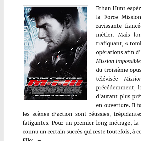
Ethan Hunt espéra
la Force Missio
ravissante fiancé
métier. Mais lo
trafiquant, « tomb
opérations afin d
Mission impossible
du troisième opus
télévisée
Missio
précédemment, le 
d’autant plus pré
en ouverture. Il 
les scènes d’action sont réussies, trépidante
fatigantes. Pour un premier long métrage, la r
connu un certain succès qui reste toutefois, à ce 
Elle
:
–