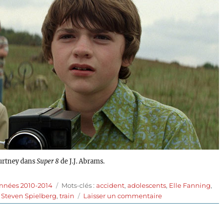
ourtney dans
Super 8
de J.J. Abrams.
Étiquettes
années 2010-2014
Mots-clés :
accident
,
adolescents
,
Elle Fanning
,
sur
,
Steven Spielberg
,
train
Laisser un commentaire
Super
8