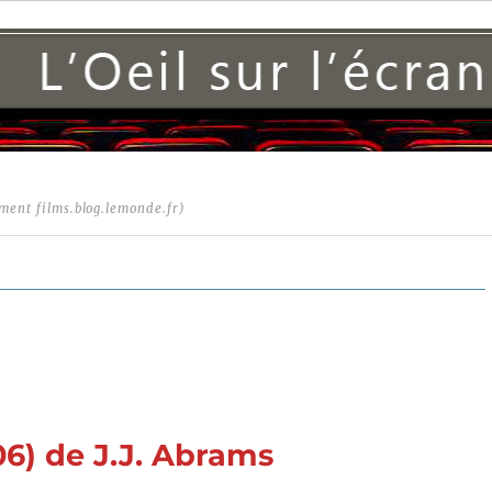
ment films.blog.lemonde.fr)
06) de J.J. Abrams