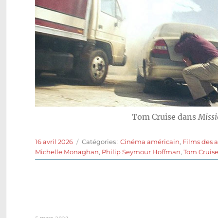
Tom Cruise dans
Missi
Publié
Catégories
16 avril 2026
Catégories :
Cinéma américain
,
Films des 
le
Michelle Monaghan
,
Philip Seymour Hoffman
,
Tom Cruis