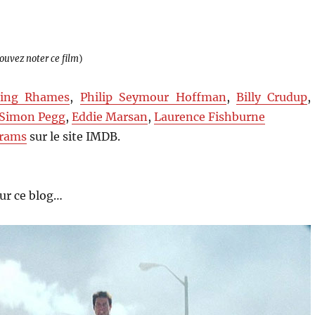
pouvez noter ce film
)
ing Rhames
,
Philip Seymour Hoffman
,
Billy Crudup
,
Simon Pegg
,
Eddie Marsan
,
Laurence Fishburne
brams
sur le site IMDB.
ur ce blog…