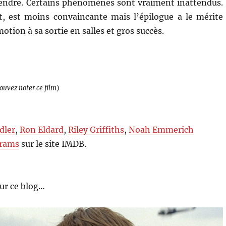
ttendre. Certains phénomènes sont vraiment inattendus.
ut, est moins convaincante mais l’épilogue a le mérite
tion à sa sortie en salles et gros succès.
pouvez noter ce film
)
dler
,
Ron Eldard
,
Riley Griffiths
,
Noah Emmerich
brams
sur le site IMDB.
ur ce blog…