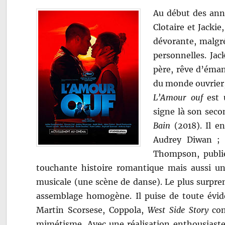
Au début des anné
Clotaire et Jack
dévorante, malgré
personnelles. Ja
père, rêve d’émanc
du monde ouvrier,
L’Amour ouf
est u
signe là son seco
Bain
(2018). Il en
Audrey Diwan ; c
Thompson, publié
touchante histoire romantique mais aussi u
musicale (une scène de danse). Le plus surpren
assemblage homogène. Il puise de toute évide
Martin Scorsese, Coppola,
West Side Story
com
mimétisme. Avec une réalisation enthousiaste,