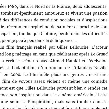
es 1980, dans le Nord de la France, deux adolescents,
ie, tombent éperdument amoureux et vivent une passion
 des différences de condition sociales et d’aspirations
ckie, récemment orpheline de sa mère et proche de son
ipation, tandis que Clotaire, perdu dans les difficultés
 plonge peu à peu dans la délinquance…
n film français réalisé par Gilles Lellouche. L’acteur
nd long métrage en tant que réalisateur après
Le Grand
 a écrit le scénario avec Ahmed Hamidi et l’écrivaine
’est l’adaptation d’un roman de l’irlandais Neville
 en 2000. Le film mêle plusieurs genres : c’est une
n film de voyous assez violent et même une comédie
ant est que Gilles Lellouche parvient bien à rendre cet
nce son inspiration dans le cinéma américain, il cite
me sources d’inspiration, mais sans tomber dans le
 il parvient à créer une atmosphère et l’ensemble est