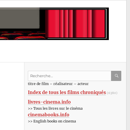
Recherche
pour
RECHE
OK
titre de film – réalisateur – acteur
:
Index de tous les films chroniqués
(6380)
livres-cinema.info
>> Tous les livres sur le cinéma
cinemabooks.info
>> English books on cinema