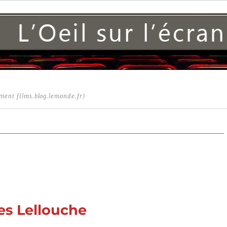
ment films.blog.lemonde.fr)
es Lellouche