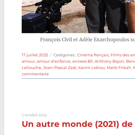
François Civil et Adèle Exarchopoulos s
Publié
Catégories
17 juillet 2025
Catégories :
Cinéma français
,
Films des a
le
amour
,
amour d'enfance
,
années 80
,
Anthony Bajon
,
Beno
Lellouche
,
Jean-Pascal Zadi
,
Karim Leklou
,
Malik Frikah
,
sur
commentaire
L’Amour
ouf
(2024)
de
Gilles
Lellouche
5 octobre 2024
Un autre monde (2021) de