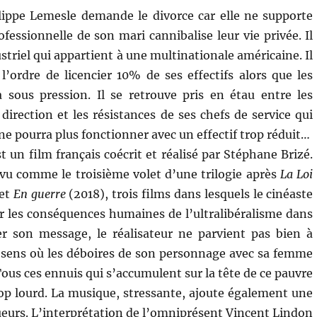
ippe Lemesle demande le divorce car elle ne supporte
ofessionnelle de son mari cannibalise leur vie privée. Il
ustriel qui appartient à une multinationale américaine. Il
 l’ordre de licencier 10% de ses effectifs alors que les
à sous pression. Il se retrouve pris en étau entre les
direction et les résistances de ses chefs de service qui
 ne pourra plus fonctionner avec un effectif trop réduit…
t un film français coécrit et réalisé par Stéphane Brizé.
 vu comme le troisième volet d’une trilogie après
La Loi
 et
En guerre
(2018), trois films dans lesquels le cinéaste
 les conséquences humaines de l’ultralibéralisme dans
ser son message, le réalisateur ne parvient pas bien à
le sens où les déboires de son personnage avec sa femme
 Tous ces ennuis qui s’accumulent sur la tête de ce pauvre
rop lourd. La musique, stressante, ajoute également une
gueurs. L’interprétation de l’omniprésent Vincent Lindon