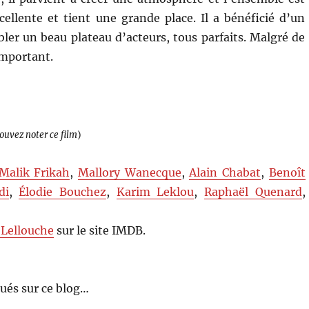
llente et tient une grande place. Il a bénéficié d’un
ler un beau plateau d’acteurs, tous parfaits. Malgré de
 important.
pouvez noter ce film
)
Malik Frikah
,
Mallory Wanecque
,
Alain Chabat
,
Benoît
di
,
Élodie Bouchez
,
Karim Leklou
,
Raphaël Quenard
,
s Lellouche
sur le site IMDB.
ués sur ce blog…