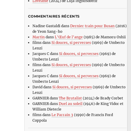
Loveable
(2024) de Lilja Ingolfsdottir
COMMENTAIRES RÉCENTS
Nadine Gastaldi
dans
Dernier train pour Busan
(2016)
de Yeon Sang-ho
Martin
dans
L’Œuf de l’ange
(1985) de Mamoru Oshii
films
dans
Si douces, si perverses
(1969) de Umberto
Lenzi
Jacques C
dans
Si douces, si perverses
(1969) de
Umberto Lenzi
films
dans
Si douces, si perverses
(1969) de Umberto
Lenzi
Jacques C
dans
Si douces, si perverses
(1969) de
Umberto Lenzi
David
dans
Si douces, si perverses
(1969) de Umberto
Lenzi
GARNIER
dans
The Brutalist
(2024) de Brady Corbet
GARNIER
dans
Duel au soleil
(1946) de King Vidor et
William Dieterle
films
dans
Le Parrain 3
(1990) de Francis Ford
Coppola