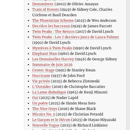
Demonlover
(2002) de Olivier Assayas
Train of Events
(1949) de Sidney Cole, Charles
Crichton et Basil Dearden
The Phoenician Scheme
(2025) de Wes Anderson
Derrière les barreaux
(1929) de James Parrott
Twin Peaks : The Return
(2017) de David Lynch
Twin Peaks : Les 7 derniers jours de Laura Palmer
(1992) de David Lynch
Mystères à Twin Peaks
(1990) de David Lynch
Elephant Man
(1980) de David Lynch
Les Demoiselles Harvey
(1946) de George Sidney
Sommaire de juin 2026
Center Stage
(1991) de Stanley Kwan
Hurricane
(1937) de John Ford
Vie privée
(2025) de Rebecca Zlotowski
L’Outsider
(2016) de Christophe Barratier
La Lame diabolique
(1965) de Kenji Misumi
Oui
(2025) de Nadav Lapid
Un poète
(2025) de Simón Mesa Soto
The Nice Guys
(2016) de Shane Black
Miroirs No. 3
(2025) de Christian Petzold
Le Garçon et le Héron
(2023) de Hayao Miyazaki
Nouvelle Vague
(2025) de Richard Linklater