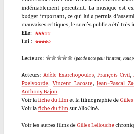
indéniablement percutant. La musique est exce
budget important, ce qui lui a permis d’assemb
mauvaises critiques, le succès public a été très
Elle
:
Lui
:
Lecteurs :
(
pas de note pour l'instant, vous 
Acteurs:
Adèle Exarchopoulos
,
François Civil
,
Poelvoorde
,
Vincent Lacoste
,
Jean-Pascal Za
Anthony Bajon
Voir la
fiche du film
et la filmographie de
Gille
Voir la
fiche du film
sur AlloCiné.
Voir les autres films de
Gilles Lellouche
chroniq