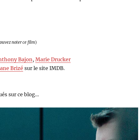
pouvez noter ce film
)
nthony Bajon
,
Marie Drucker
ane Brizé
sur le site IMDB.
és sur ce blog…