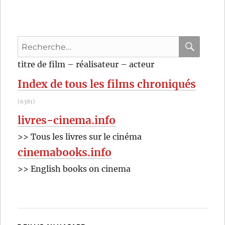
grande
fille
(2019)
de
Recherche
Kantemir
Balagov
pour
RECHER
OK
titre de film – réalisateur – acteur
:
Index de tous les films chroniqués
(6381)
livres-cinema.info
>> Tous les livres sur le cinéma
cinemabooks.info
>> English books on cinema