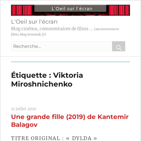
L'Oeil sur l'écran
Blog cinéma, commentaires de films ...
(anciennement
films.blog.lemonde.fr)
Recherche
pour
RECHER
OK
:
Étiquette :
Viktoria
Miroshnichenko
21 juillet 2020
Une grande fille (2019) de Kantemir
Balagov
TITRE ORIGINAL : « DYLDA »