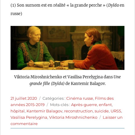
(1) Son surnom est en réalité « la grande perche » (
Dylda
en
russe)
Viktoria Miroshnichenko et Vasilisa Perelygina dans
Une
grande fille (Dylda)
de Kantemir Balagov.
Publié
Catégories
21 juillet 2020
Catégories :
Cinéma russe
,
Films des
le
Étiquettes
années 2015-2019
Mots-clés :
Après-guerre
,
enfant
,
hôpital
,
Kantemir Balagov
,
reconstruction
,
suicide
,
URSS
,
Vasilisa Perelygina
,
Viktoria Miroshnichenko
Laisser un
sur
commentaire
Une