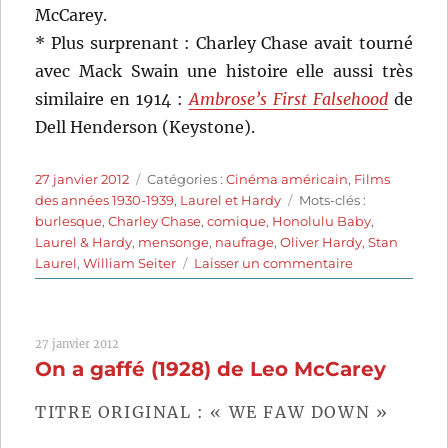
McCarey.
* Plus surprenant : Charley Chase avait tourné
avec Mack Swain une histoire elle aussi très
similaire en 1914 :
Ambrose’s First Falsehood
de
Dell Henderson (Keystone).
Publié
Catégories
27 janvier 2012
Catégories :
Cinéma américain
,
Films
le
Étiquettes
des années 1930-1939
,
Laurel et Hardy
Mots-clés :
burlesque
,
Charley Chase
,
comique
,
Honolulu Baby
,
Laurel & Hardy
,
mensonge
,
naufrage
,
Oliver Hardy
,
Stan
sur
Laurel
,
William Seiter
Laisser un commentaire
Les
compagnons
de
27 janvier 2012
la
On a gaffé (1928) de Leo McCarey
Nouba
(1933)
de
TITRE ORIGINAL : « WE FAW DOWN »
William