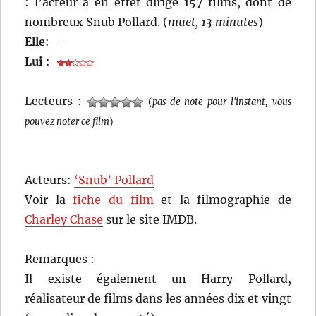
: l’acteur a en effet dirigé 157 films, dont de
nombreux Snub Pollard. (
muet, 13 minutes
)
Elle
:
–
Lui
:
Lecteurs :
(
pas de note pour l'instant, vous
pouvez noter ce film
)
Acteurs:
‘Snub’ Pollard
Voir la
fiche du film
et la filmographie de
Charley Chase
sur le site IMDB.
Remarques :
Il existe également un Harry Pollard,
réalisateur de films dans les années dix et vingt