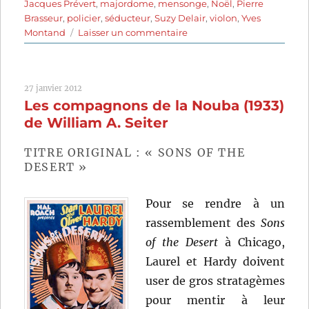
Jacques Prévert
,
majordome
,
mensonge
,
Noël
,
Pierre
Brasseur
,
policier
,
séducteur
,
Suzy Delair
,
violon
,
Yves
sur
Montand
Laisser un commentaire
Souvenirs
perdus
(1950)
27 janvier 2012
de
Les compagnons de la Nouba (1933)
Christian-
Jaque
de William A. Seiter
TITRE ORIGINAL : « SONS OF THE
DESERT »
Pour se rendre à un
rassemblement des
Sons
of the Desert
à Chicago,
Laurel et Hardy doivent
user de gros stratagèmes
pour mentir à leur