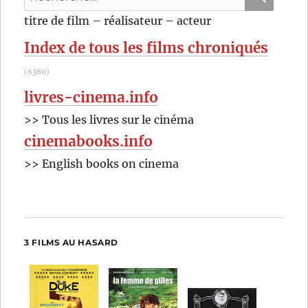
pour
ENT
RECHER
OK
titre de film – réalisateur – acteur
E
:
Index de tous les films chroniqués
(6380)
livres-cinema.info
>> Tous les livres sur le cinéma
cinemabooks.info
>> English books on cinema
3 FILMS AU HASARD