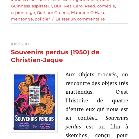
Guinness
,
aspirateur
,
Burl Ives
,
Carol Reed
,
comédie
,
espionnage
,
Graham Greene
,
Maureen O'Hara
,
sur
mensonge
,
policier
Laisser un commentaire
Notre
agent
à
9 mai 2012
La
Souvenirs perdus (1950) de
Havane
(1959)
Christian-Jaque
de
Carol
Aux Objets trouvés, on
Reed
rencontre des objets très
inattendus. C’est
l’histoire de quatre
d’entre eux qui nous est
ici contée…
Souvenirs
perdus
est un film à
sketches, conçu pour