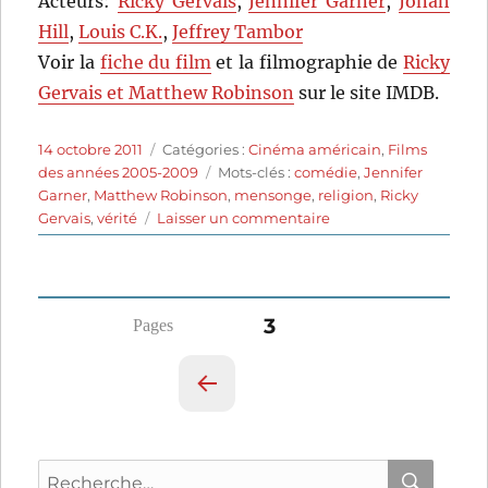
Acteurs:
Ricky Gervais
,
Jennifer Garner
,
Jonah
Hill
,
Louis C.K.
,
Jeffrey Tambor
Voir la
fiche du film
et la filmographie de
Ricky
Gervais et Matthew Robinson
sur le site IMDB.
Publié
Catégories
14 octobre 2011
Catégories :
Cinéma américain
,
Films
le
Étiquettes
des années 2005-2009
Mots-clés :
comédie
,
Jennifer
Garner
,
Matthew Robinson
,
mensonge
,
religion
,
Ricky
sur
Gervais
,
vérité
Laisser un commentaire
The
invention
of
lying
Pagination
PAGE
3
(2009)
de
des
Ricky
Gervais
PAG
publications
et
E
Matthew
PRÉ
Robinson
Recherche
CÉD