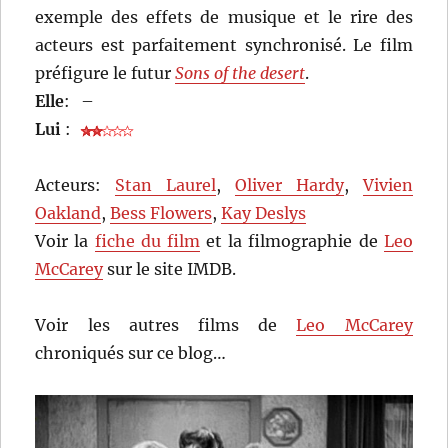
exemple des effets de musique et le rire des
acteurs est parfaitement synchronisé. Le film
préfigure le futur
Sons of the desert
.
Elle
:
–
Lui
:
Acteurs:
Stan Laurel
,
Oliver Hardy
,
Vivien
Oakland
,
Bess Flowers
,
Kay Deslys
Voir la
fiche du film
et la filmographie de
Leo
McCarey
sur le site IMDB.
Voir les autres films de
Leo McCarey
chroniqués sur ce blog…