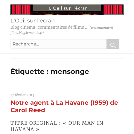
L'Oeil sur l'écran
Blog cinéma, commentaires de films ...
(anciennement
films.blog.lemonde.fr)
Recherche
pour
RECHER
OK
:
Étiquette :
mensonge
17 février 2013
Notre agent à La Havane (1959) de
Carol Reed
TITRE ORIGINAL : « OUR MAN IN
HAVANA »