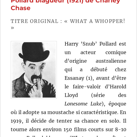
Pollard blagueur (1921) de Charley
Leo
Chase
McCar
TITRE ORIGINAL : « WHAT A WHOPPER!
»
Harry ‘Snub’ Pollard est
un acteur comique
d’origine australienne
qui a débuté chez
Essanay (1), avant d’être
le faire-valoir d’Harold
Lloyd (série des
Lonesome Luke
), époque
où il adopte sa moustache si caractéristique. En
1919, il décide de tenter sa chance en solo. Il
tourne alors environ 150 films courts sur 8-10