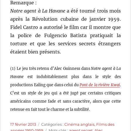
Remarque :
Notre agent à La Havane
a été tourné trois mois
après la Révolution cubaine de janvier 1959.
Fidel Castro a autorisé le film car il montre que
la police de Fulgencio Batista pratiquait la
torture et que les services secrets étrangers
étaient bien présents.
(1) Le jeu très retenu d’Alec Guinness dans
Notre agent à La
Havane
est indubitablement plus dans le style des
productions Ealing que dans celui du
Pont de la rivière Kwai
.
C’est un style de jeu qui a été jugé par certains critiques
américains comme fade et sans caractère, alors que cette
retenue en fait tout le charme et la subtilité.
Publié
Catégories
17 février 2013
Catégories :
Cinéma anglais
,
Films des
le
Étiquettes
années 1950-1959
Mots-clés :
agent secret
,
Alec