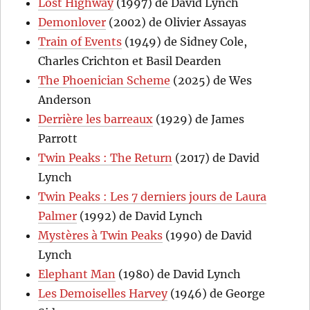
Lost Highway
(1997) de David Lynch
Demonlover
(2002) de Olivier Assayas
Train of Events
(1949) de Sidney Cole,
Charles Crichton et Basil Dearden
The Phoenician Scheme
(2025) de Wes
Anderson
Derrière les barreaux
(1929) de James
Parrott
Twin Peaks : The Return
(2017) de David
Lynch
Twin Peaks : Les 7 derniers jours de Laura
Palmer
(1992) de David Lynch
Mystères à Twin Peaks
(1990) de David
Lynch
Elephant Man
(1980) de David Lynch
Les Demoiselles Harvey
(1946) de George