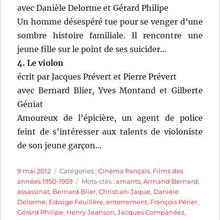
avec Danièle Delorme et Gérard Philipe
Un homme désespéré tue pour se venger d’une
sombre histoire familiale. Il rencontre une
jeune fille sur le point de ses suicider…
4. Le violon
écrit par Jacques Prévert et Pierre Prévert
avec Bernard Blier, Yves Montand et Gilberte
Géniat
Amoureux de l’épicière, un agent de police
feint de s’intéresser aux talents de violoniste
de son jeune garçon…
Publié
Catégories
9 mai 2012
Catégories :
Cinéma français
,
Films des
le
Étiquettes
années 1950-1959
Mots-clés :
amants
,
Armand Bernard
,
assassinat
,
Bernard Blier
,
Christian-Jaque
,
Danièle
Delorme
,
Edwige Feuillère
,
enterrement
,
François Périer
,
Gérard Philipe
,
Henry Jeanson
,
Jacques Companéez
,