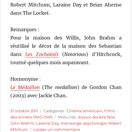
Robert Mitchum, Laraine Day et Brian Aherne
dans The Locket.
Remarques :
Pour la maison des Willis, John Brahm a
réutilisé le décor de la maison des Sebastian
dans
Les Enchainés
(
Notorious
) d’Hitchcock,
tourné quelques mois auparavant.
Homonyme :
Le Médaillon
(
The medallion
) de Gordon Chan
(2003) avec Jackie Chan.
Publié
Catégories
21 octobre 2011
Catégories :
Cinéma américain
,
Films
le
Étiquettes
des années 1940-1949
Mots-clés :
bijoux
,
double face
,
John Brahm
,
Laraine Day
,
mensonge
,
psychologie
,
Robert
sur
Mitchum
Laisser un commentaire