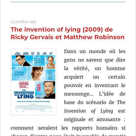
Le
médaillon
(1946)
14 octobre 2011
de
The invention of lying (2009) de
John
Brahm
Ricky Gervais et Matthew Robinson
Dans un monde où les
gens ne savent que dire
la vérité, un homme
acquiert un certain
pouvoir en inventant le
mensonge… L’idée de
base du scénario de
The
Invention of Lying
est
originale et amusante :
comment seraient les rapports humains si