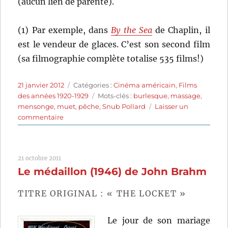
(aucun lien de parenté).
(1) Par exemple, dans
By the Sea
de Chaplin, il
est le vendeur de glaces. C’est son second film
(sa filmographie complète totalise 535 films!)
Publié
Catégories
21 janvier 2012
Catégories :
Cinéma américain
,
Films
le
Étiquettes
des années 1920-1929
Mots-clés :
burlesque
,
massage
,
mensonge
,
muet
,
pêche
,
Snub Pollard
Laisser un
sur
commentaire
Pollard
blagueur
(1921)
21 octobre 2011
de
Le médaillon (1946) de John Brahm
Charley
Chase
TITRE ORIGINAL : « THE LOCKET »
Le jour de son mariage