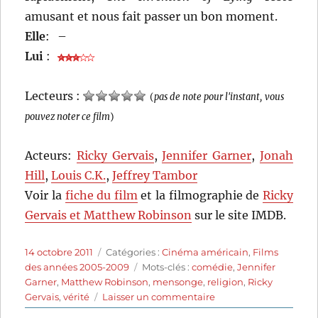
amusant et nous fait passer un bon moment.
Elle
:
–
Lui
:
Lecteurs :
(
pas de note pour l'instant, vous
pouvez noter ce film
)
Acteurs:
Ricky Gervais
,
Jennifer Garner
,
Jonah
Hill
,
Louis C.K.
,
Jeffrey Tambor
Voir la
fiche du film
et la filmographie de
Ricky
Gervais et Matthew Robinson
sur le site IMDB.
Publié
Catégories
14 octobre 2011
Catégories :
Cinéma américain
,
Films
le
Étiquettes
des années 2005-2009
Mots-clés :
comédie
,
Jennifer
Garner
,
Matthew Robinson
,
mensonge
,
religion
,
Ricky
sur
Gervais
,
vérité
Laisser un commentaire
The