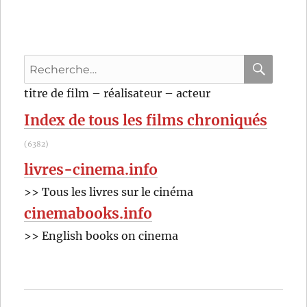
invention
of
lying
(2009)
Recherche
de
Ricky
pour
RECHER
OK
titre de film – réalisateur – acteur
Gervais
:
et
Index de tous les films chroniqués
Matthew
Robinson
(6382)
livres-cinema.info
>> Tous les livres sur le cinéma
cinemabooks.info
>> English books on cinema