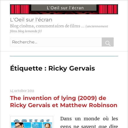
L'Oeil sur l'écran
Blog cinéma, commentaires de films ...
(anciennement
films.blog.lemonde.fr)
Recherche
pour
RECHER
OK
:
Étiquette :
Ricky Gervais
14 octobre 2011
The invention of lying (2009) de
Ricky Gervais et Matthew Robinson
Dans un monde où les
gens ne savent que dire