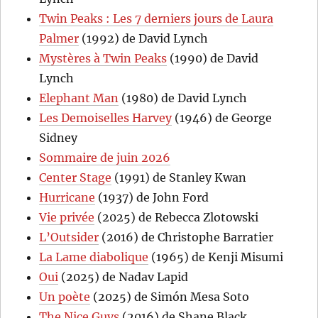
Twin Peaks : Les 7 derniers jours de Laura
Palmer
(1992) de David Lynch
Mystères à Twin Peaks
(1990) de David
Lynch
Elephant Man
(1980) de David Lynch
Les Demoiselles Harvey
(1946) de George
Sidney
Sommaire de juin 2026
Center Stage
(1991) de Stanley Kwan
Hurricane
(1937) de John Ford
Vie privée
(2025) de Rebecca Zlotowski
L’Outsider
(2016) de Christophe Barratier
La Lame diabolique
(1965) de Kenji Misumi
Oui
(2025) de Nadav Lapid
Un poète
(2025) de Simón Mesa Soto
The Nice Guys
(2016) de Shane Black