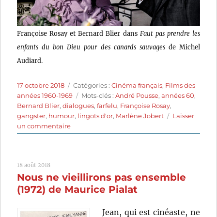
Françoise Rosay et Bernard Blier dans
Faut pas prendre les
enfants du bon Dieu pour des canards sauvages
de Michel
Audiard.
Publié
Catégories
17 octobre 2018
Catégories :
Cinéma français
,
Films des
le
Étiquettes
années 1960-1969
Mots-clés :
André Pousse
,
années 60
,
Bernard Blier
,
dialogues
,
farfelu
,
Françoise Rosay
,
gangster
,
humour
,
lingots d'or
,
Marlène Jobert
Laisser
sur
un commentaire
Faut
pas
prendre
18 août 2018
les
Nous ne vieillirons pas ensemble
enfants
du
(1972) de Maurice Pialat
bon
Dieu
Jean, qui est cinéaste, ne
pour