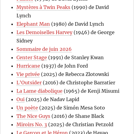
Mystères à Twin Peaks
(1990) de David
Lynch
Elephant Man
(1980) de David Lynch
Les Demoiselles Harvey
(1946) de George
Sidney
Sommaire de juin 2026
Center Stage
(1991) de Stanley Kwan
Hurricane
(1937) de John Ford
Vie privée
(2025) de Rebecca Zlotowski
L’Outsider
(2016) de Christophe Barratier
La Lame diabolique
(1965) de Kenji Misumi
Oui
(2025) de Nadav Lapid
Un poète
(2025) de Simón Mesa Soto
The Nice Guys
(2016) de Shane Black
Miroirs No. 3
(2025) de Christian Petzold
Le Garçon et le Héron
(2023) de Hayao