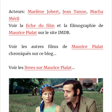
Acteurs:
Marlène Jobert
,
Jean Yanne
,
Macha
Méril
Voir la
fiche du film
et la filmographie de
Maurice Pialat
sur le site IMDB.
Voir les autres films de
Maurice Pialat
chroniqués sur ce blog…
Voir les
livres sur Maurice Pialat
…