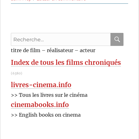
Les
Mariés
de
l’an
deux
Recherche
(1971)
de
pour
RECHER
OK
titre de film – réalisateur – acteur
Jean-
:
Paul
Index de tous les films chroniqués
Rappeneau
(6380)
livres-cinema.info
>> Tous les livres sur le cinéma
cinemabooks.info
>> English books on cinema