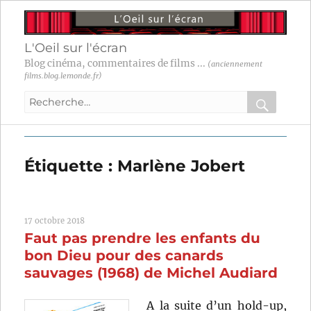
L'Oeil sur l'écran
Blog cinéma, commentaires de films ...
(anciennement
films.blog.lemonde.fr)
Recherche
pour
RECHER
OK
:
Étiquette :
Marlène Jobert
17 octobre 2018
Faut pas prendre les enfants du
bon Dieu pour des canards
sauvages (1968) de Michel Audiard
A la suite d’un hold-up,