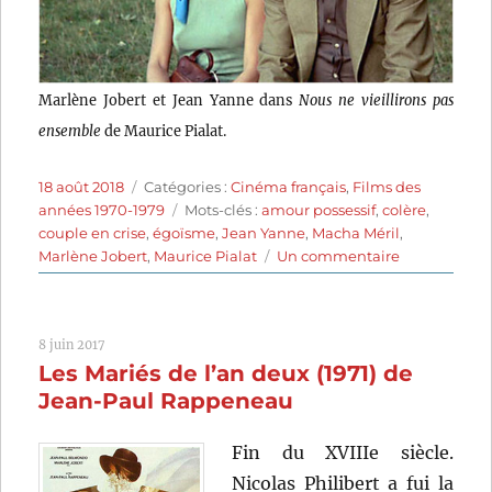
Marlène Jobert et Jean Yanne dans
Nous ne vieillirons pas
ensemble
de Maurice Pialat.
Publié
Catégories
18 août 2018
Catégories :
Cinéma français
,
Films des
le
Étiquettes
années 1970-1979
Mots-clés :
amour possessif
,
colère
,
couple en crise
,
égoïsme
,
Jean Yanne
,
Macha Méril
,
sur
Marlène Jobert
,
Maurice Pialat
Un commentaire
Nous
ne
vieillirons
8 juin 2017
pas
Les Mariés de l’an deux (1971) de
ensemble
(1972)
Jean-Paul Rappeneau
de
Maurice
Fin du XVIIIe siècle.
Pialat
Nicolas Philibert a fui la