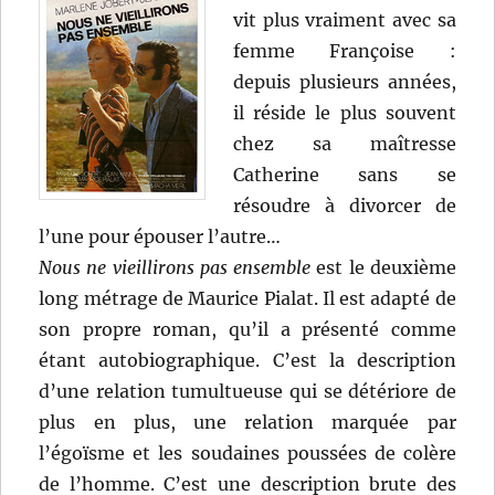
vit plus vraiment avec sa
des
canards
femme Françoise :
sauvages
depuis plusieurs années,
(1968)
il réside le plus souvent
de
Michel
chez sa maîtresse
Audiard
Catherine sans se
résoudre à divorcer de
l’une pour épouser l’autre…
Nous ne vieillirons pas ensemble
est le deuxième
long métrage de Maurice Pialat. Il est adapté de
son propre roman, qu’il a présenté comme
étant autobiographique. C’est la description
d’une relation tumultueuse qui se détériore de
plus en plus, une relation marquée par
l’égoïsme et les soudaines poussées de colère
de l’homme. C’est une description brute des