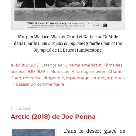
Morgan Wallace, Warner Oland et Katherine DeMille
dans
Charlie Chan aux jeux olympiques (Charlie Chan at the
Olympics)
de H. Bruce Humberstone.
Publié
Catégories
16 août 2020
Catégories :
Cinéma américain
,
Films des
le
Étiquettes
années 1930-1939
Mots-clés :
Allemagne
,
avion
,
Charlie
Chan
,
détective
,
dirigeable
,
espionnage
,
jeux olympiques
sur
Laisser un commentaire
Charlie
Chan
aux
3 mars 2020
jeux
Arctic (2018) de Joe Penna
olympiques
(1937)
de
Dans le désert glacé de
H.