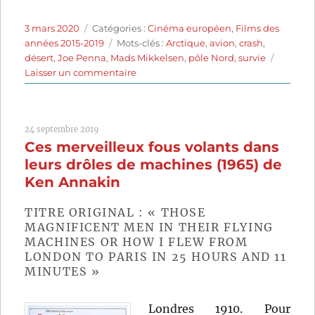
Publié
Catégories
3 mars 2020
Catégories :
Cinéma européen
,
Films des
le
Étiquettes
années 2015-2019
Mots-clés :
Arctique
,
avion
,
crash
,
désert
,
Joe Penna
,
Mads Mikkelsen
,
pôle Nord
,
survie
sur
Laisser un commentaire
Arctic
(2018)
de
24 septembre 2019
Joe
Ces merveilleux fous volants dans
Penna
leurs drôles de machines (1965) de
Ken Annakin
TITRE ORIGINAL : « THOSE
MAGNIFICENT MEN IN THEIR FLYING
MACHINES OR HOW I FLEW FROM
LONDON TO PARIS IN 25 HOURS AND 11
MINUTES »
Londres 1910. Pour