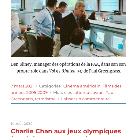
Ben Sliney, manager des opérations de la FAA, dans son son
propre rôle dans
Vol 93 (United 93)
de Paul Greengrass.
Publié
Catégories
7 mars 2021
Catégories :
Cinéma américain
,
Films des
le
Étiquettes
années 2005-2009
Mots-clés :
attentat
,
avion
,
Paul
sur
Greengrass
,
terrorisme
Laisser un commentaire
Vol
93
(2006)
16 août 2020
de
Charlie Chan aux jeux olympiques
Paul
Greengrass