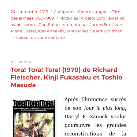
Publié
Catégories
24 septembre 2019
Catégories :
Cinéma anglais
,
Films
le
Étiquettes
des années 1960-1969
Mots-clés :
Alberto Sordi
,
aviation
,
avion
,
course
,
Gert Fröbe
,
international
,
James Fox
,
Jean-
Pierre Cassel
,
Ken Annakin
,
Sarah Miles
,
Stuart Whitman
sur
Laisser un commentaire
Ces
merveilleux
fous
18 juin 2019
volants
Tora! Tora! Tora! (1970) de Richard
dans
leurs
Fleischer, Kinji Fukasaku et Toshio
drôles
Masuda
de
machines
Après l’immense succès
(1965)
de son
Jour le plus long
,
de
Ken
Darryl F. Zanuck voulut
Annakin
poursuivre les grandes
reconstitutions de la