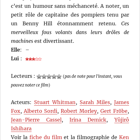
c’est un humour sans méchanceté. A noter, un
petit rôle de capitaine des pompiers tenu par
un Benny Hill étonnamment retenu.
Ces
merveilleux fous volants dans leurs drôles de
machines
est divertissant.
Elle
:
–
Lui
:
Lecteurs :
(
pas de note pour l'instant, vous
pouvez noter ce film
)
Acteurs:
Stuart Whitman
,
Sarah Miles
,
James
Fox
,
Alberto Sordi
,
Robert Morley
,
Gert Fröbe
,
Jean-Pierre Cassel
,
Irina Demick
,
Yûjirô
Ishihara
Voir la
fiche du film
et la filmographie de
Ken