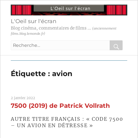
L'Oeil sur l'écran
Blog cinéma, commentaires de films ...
(anciennement
films.blog.lemonde.fr)
Recherche
pour
RECHER
OK
:
Étiquette :
avion
2 janvier 2022
7500 (2019) de Patrick Vollrath
AUTRE TITRE FRANÇAIS : « CODE 7500
– UN AVION EN DÉTRESSE »