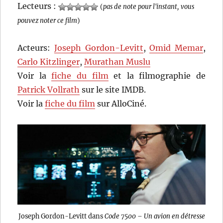
Lecteurs :
(
pas de note pour l'instant, vous
pouvez noter ce film
)
Acteurs:
Joseph Gordon-Levitt
,
Omid Memar
,
Carlo Kitzlinger
,
Murathan Muslu
Voir la
fiche du film
et la filmographie de
Patrick Vollrath
sur le site IMDB.
Voir la
fiche du film
sur AlloCiné.
Joseph Gordon-Levitt dans
Code 7500 – Un avion en détresse