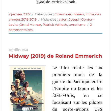
(7500)
de Patrick Vollrath.
Publié
Catégories
2 janvier 2022
Catégories :
Cinéma européen
,
Films des
le
Étiquettes
années 2015-2019
Mots-clés :
avion
,
Joseph Gordon-
Levitt
,
Omid Memar
,
Patrick Vollrath
,
terrorisme
2
sur
commentaires
7500
(2019)
de
10 juillet 2021
Patrick
Midway (2019) de Roland Emmerich
Vollrath
Le film relate les six
premiers mois de la
guerre du Pacifique entre
l’Empire du Japon et les
États-Unis, en se
focalisant sur les pilotes
du porte-avions USS