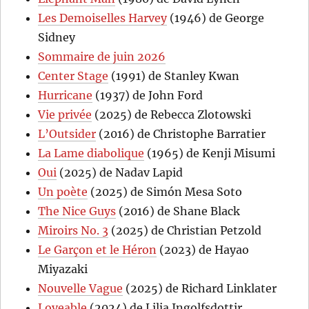
Les Demoiselles Harvey
(1946) de George
Sidney
Sommaire de juin 2026
Center Stage
(1991) de Stanley Kwan
Hurricane
(1937) de John Ford
Vie privée
(2025) de Rebecca Zlotowski
L’Outsider
(2016) de Christophe Barratier
La Lame diabolique
(1965) de Kenji Misumi
Oui
(2025) de Nadav Lapid
Un poète
(2025) de Simón Mesa Soto
The Nice Guys
(2016) de Shane Black
Miroirs No. 3
(2025) de Christian Petzold
Le Garçon et le Héron
(2023) de Hayao
Miyazaki
Nouvelle Vague
(2025) de Richard Linklater
Loveable
(2024) de Lilja Ingolfsdottir