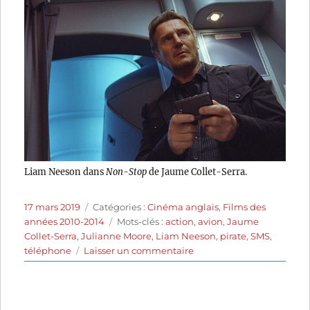
Liam Neeson dans
Non-Stop
de Jaume Collet-Serra.
Publié
Catégories
17 mars 2019
Catégories :
Cinéma anglais
,
Films des
le
Étiquettes
années 2010-2014
Mots-clés :
action
,
avion
,
Jaume
Collet-Serra
,
Julianne Moore
,
Liam Neeson
,
pirate
,
SMS
,
sur
téléphone
Laisser un commentaire
Non-
Stop
(2014)
de