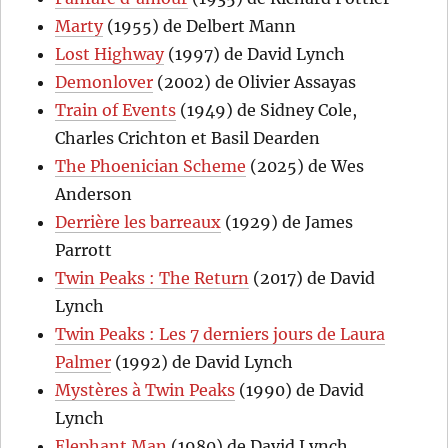
Marty
(1955) de Delbert Mann
Lost Highway
(1997) de David Lynch
Demonlover
(2002) de Olivier Assayas
Train of Events
(1949) de Sidney Cole,
Charles Crichton et Basil Dearden
The Phoenician Scheme
(2025) de Wes
Anderson
Derrière les barreaux
(1929) de James
Parrott
Twin Peaks : The Return
(2017) de David
Lynch
Twin Peaks : Les 7 derniers jours de Laura
Palmer
(1992) de David Lynch
Mystères à Twin Peaks
(1990) de David
Lynch
Elephant Man
(1980) de David Lynch