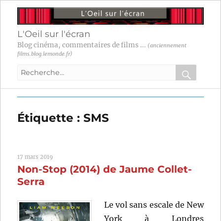
L'Oeil sur l'écran
Blog cinéma, commentaires de films ...
(anciennement
films.blog.lemonde.fr)
Recherche
pour
RECHER
OK
:
Étiquette :
SMS
17 mars 2019
Non-Stop (2014) de Jaume Collet-
Serra
Le vol sans escale de New
York à Londres