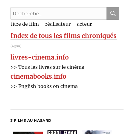
Jaume
Recherche
Collet-
Serra
pour
RECHER
OK
titre de film – réalisateur – acteur
:
Index de tous les films chroniqués
(6380)
livres-cinema.info
>> Tous les livres sur le cinéma
cinemabooks.info
>> English books on cinema
3 FILMS AU HASARD