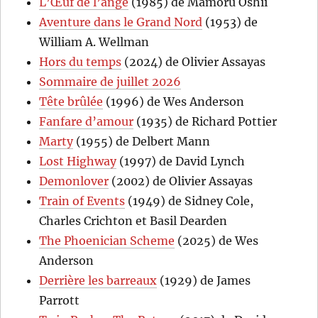
L’Œuf de l’ange
(1985) de Mamoru Oshii
Aventure dans le Grand Nord
(1953) de
William A. Wellman
Hors du temps
(2024) de Olivier Assayas
Sommaire de juillet 2026
Tête brûlée
(1996) de Wes Anderson
Fanfare d’amour
(1935) de Richard Pottier
Marty
(1955) de Delbert Mann
Lost Highway
(1997) de David Lynch
Demonlover
(2002) de Olivier Assayas
Train of Events
(1949) de Sidney Cole,
Charles Crichton et Basil Dearden
The Phoenician Scheme
(2025) de Wes
Anderson
Derrière les barreaux
(1929) de James
Parrott