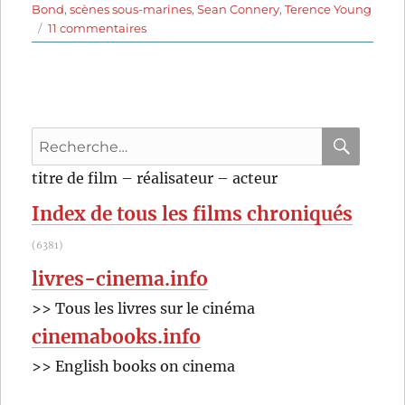
Bond
,
scènes sous-marines
,
Sean Connery
,
Terence Young
sur
11 commentaires
Opération
Tonnerre
(1965)
de
Terence
Recherche
Young
pour
RECHER
OK
titre de film – réalisateur – acteur
:
Index de tous les films chroniqués
(6381)
livres-cinema.info
>> Tous les livres sur le cinéma
cinemabooks.info
>> English books on cinema