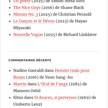
Un poète
(2025) de Simón Mesa Soto
The Nice Guys
(2016) de Shane Black
Miroirs No. 3
(2025) de Christian Petzold
Le Garçon et le Héron
(2023) de Hayao
Miyazaki
Nouvelle Vague
(2025) de Richard Linklater
COMMENTAIRES RÉCENTS
Nadine Gastaldi
dans
Dernier train pour
Busan
(2016) de Yeon Sang-ho
Martin
dans
L’Œuf de l’ange
(1985) de
Mamoru Oshii
films
dans
Si douces, si perverses
(1969) de
Umberto Lenzi