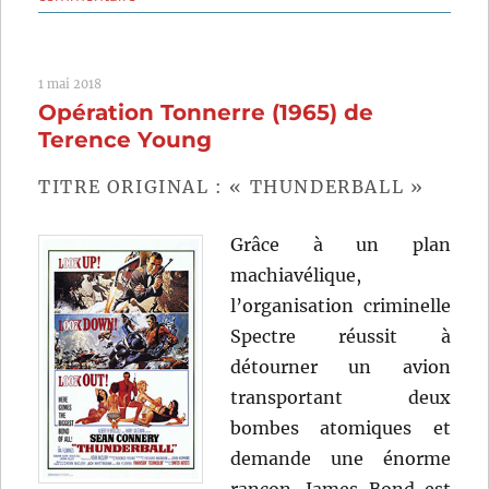
Un
monsieur
de
1 mai 2018
compagnie
Opération Tonnerre (1965) de
(1964)
de
Terence Young
Philippe
de
TITRE ORIGINAL : « THUNDERBALL »
Broca
Grâce à un plan
machiavélique,
l’organisation criminelle
Spectre réussit à
détourner un avion
transportant deux
bombes atomiques et
demande une énorme
rançon. James Bond est