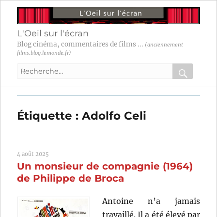
L'Oeil sur l'écran
Blog cinéma, commentaires de films ...
(anciennement
films.blog.lemonde.fr)
Recherche
pour
RECHER
OK
:
Étiquette :
Adolfo Celi
4 août 2025
Un monsieur de compagnie (1964)
de Philippe de Broca
Antoine n’a jamais
travaillé. Il a été élevé par