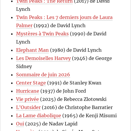
Twin Peaks : The Return
(2017) de David
Lynch
Twin Peaks : Les 7 derniers jours de Laura
Palmer
(1992) de David Lynch
Mystères à Twin Peaks
(1990) de David
Lynch
Elephant Man
(1980) de David Lynch
Les Demoiselles Harvey
(1946) de George
Sidney
Sommaire de juin 2026
Center Stage
(1991) de Stanley Kwan
Hurricane
(1937) de John Ford
Vie privée
(2025) de Rebecca Zlotowski
L’Outsider
(2016) de Christophe Barratier
La Lame diabolique
(1965) de Kenji Misumi
Oui
(2025) de Nadav Lapid