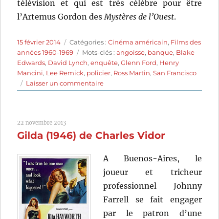
télévision et qui est très célèbre pour être
l’Artemus Gordon des
Mystères de l’Ouest
.
Publié
Catégories
15 février 2014
Catégories :
Cinéma américain
,
Films des
le
Étiquettes
années 1960-1969
Mots-clés :
angoisse
,
banque
,
Blake
Edwards
,
David Lynch
,
enquête
,
Glenn Ford
,
Henry
Mancini
,
Lee Remick
,
policier
,
Ross Martin
,
San Francisco
sur
Laisser un commentaire
Allô…
brigade
spéciale
22 novembre 2013
(1962)
Gilda (1946) de Charles Vidor
de
Blake
Edwards
A Buenos-Aires, le
joueur et tricheur
professionnel Johnny
Farrell se fait engager
par le patron d’une