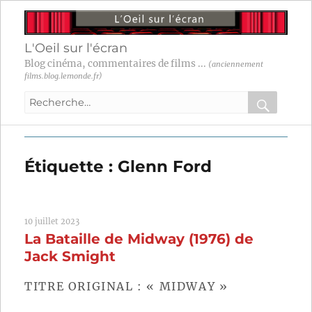
L'Oeil sur l'écran
Blog cinéma, commentaires de films ...
(anciennement
films.blog.lemonde.fr)
Recherche
pour
RECHER
OK
:
Étiquette :
Glenn Ford
10 juillet 2023
La Bataille de Midway (1976) de
Jack Smight
TITRE ORIGINAL : « MIDWAY »