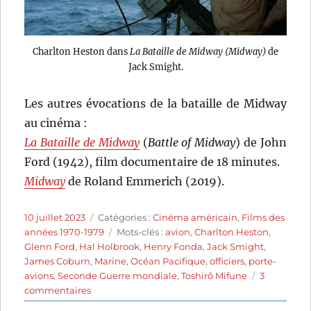
Charlton Heston dans
La Bataille de Midway (Midway)
de
Jack Smight.
Les autres évocations de la bataille de Midway
au cinéma :
La Bataille de Midway
(
Battle of Midway
) de John
Ford (1942), film documentaire de 18 minutes.
Midway
de Roland Emmerich (2019).
Publié
Catégories
10 juillet 2023
Catégories :
Cinéma américain
,
Films des
le
Étiquettes
années 1970-1979
Mots-clés :
avion
,
Charlton Heston
,
Glenn Ford
,
Hal Holbrook
,
Henry Fonda
,
Jack Smight
,
James Coburn
,
Marine
,
Océan Pacifique
,
officiers
,
porte-
avions
,
Seconde Guerre mondiale
,
Toshirô Mifune
3
sur
commentaires
La