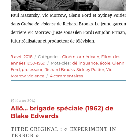
Paul Mazursky, Vic Morrow, Glenn Ford et Sydney Poitier
dans
Graine de violence
de Richard Brooks. Le jeune garçon
derrière Vic Morrow (juste sous Glen Ford) est John Erman,
futur réalisateur et producteur de télévision.
Publié
Catégories
9 avril 2018
Catégories :
Cinéma américain
,
Films des
le
Étiquettes
années 1950-1959
Mots-clés :
délinquance
,
école
,
Glenn
Ford
,
professeur
,
Richard Brooks
,
Sidney Poitier
,
Vic
sur
Morrow
,
violence
4 commentaires
Graine
de
violence
15 février 2014
(1955)
Allô… brigade spéciale (1962) de
de
Richard
Blake Edwards
Brooks
TITRE ORIGINAL : « EXPERIMENT IN
TERROR »