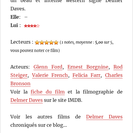
un beau et intense western signé Delmer
Daves.
Elle
:
–
Lui
:
Lecteurs :
(
1 notes, moyenne :
5,00
sur 5
,
vous pouvez noter ce film)
Acteurs:
Glenn Ford
,
Ernest Borgnine
,
Rod
Steiger
,
Valerie French
,
Felicia Farr
,
Charles
Bronson
Voir la
fiche du film
et la filmographie de
Delmer Daves
sur le site IMDB.
Voir les autres films de
Delmer Daves
chroniqués sur ce blog…