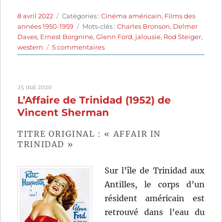
Publié
Catégories
8 avril 2022
Catégories :
Cinéma américain
,
Films des
le
Étiquettes
années 1950-1959
Mots-clés :
Charles Bronson
,
Delmer
Daves
,
Ernest Borgnine
,
Glenn Ford
,
jalousie
,
Rod Steiger
,
sur
western
5 commentaires
L’Homme
de
nulle
25 mai 2020
part
L’Affaire de Trinidad (1952) de
(1956)
de
Vincent Sherman
Delmer
Daves
TITRE ORIGINAL : « AFFAIR IN
TRINIDAD »
Sur l’île de Trinidad aux
Antilles, le corps d’un
résident américain est
retrouvé dans l’eau du