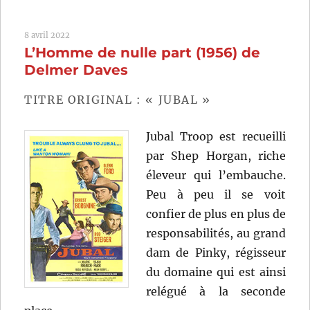
Bataille
de
8 avril 2022
Midway
L’Homme de nulle part (1956) de
(1976)
de
Delmer Daves
Jack
Smight
TITRE ORIGINAL : « JUBAL »
Jubal Troop est recueilli
par Shep Horgan, riche
éleveur qui l’embauche.
Peu à peu il se voit
confier de plus en plus de
responsabilités, au grand
dam de Pinky, régisseur
du domaine qui est ainsi
relégué à la seconde