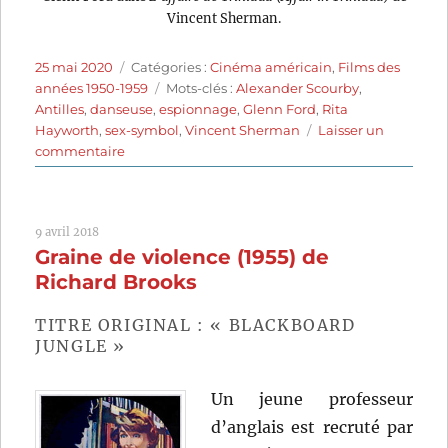
Vincent Sherman.
Publié
Catégories
25 mai 2020
Catégories :
Cinéma américain
,
Films des
le
Étiquettes
années 1950-1959
Mots-clés :
Alexander Scourby
,
Antilles
,
danseuse
,
espionnage
,
Glenn Ford
,
Rita
Hayworth
,
sex-symbol
,
Vincent Sherman
Laisser un
sur
commentaire
L’Affaire
de
Trinidad
9 avril 2018
(1952)
Graine de violence (1955) de
de
Vincent
Richard Brooks
Sherman
TITRE ORIGINAL : « BLACKBOARD
JUNGLE »
Un jeune professeur
d’anglais est recruté par