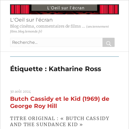
L'Oeil sur l'écran
Blog cinéma, commentaires de films ...
(anciennement
films.blog.lemonde.fr)
Recherche
pour
RECHER
OK
:
Étiquette :
Katharine Ross
30 août 2024
Butch Cassidy et le Kid (1969) de
George Roy Hill
TITRE ORIGINAL : « BUTCH CASSIDY
AND THE SUNDANCE KID »