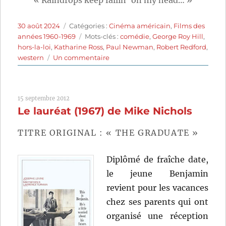
« Raindrops keep fallin’ on my head… »
Publié
Catégories
30 août 2024
Catégories :
Cinéma américain
,
Films des
le
Étiquettes
années 1960-1969
Mots-clés :
comédie
,
George Roy Hill
,
hors-la-loi
,
Katharine Ross
,
Paul Newman
,
Robert Redford
,
sur
western
Un commentaire
Butch
Cassidy
et
15 septembre 2012
le
Le lauréat (1967) de Mike Nichols
Kid
(1969)
de
TITRE ORIGINAL : « THE GRADUATE »
George
Roy
Diplômé de fraîche date,
Hill
le jeune Benjamin
revient pour les vacances
chez ses parents qui ont
organisé une réception