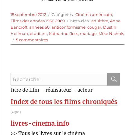
Publié
Catégories
15 septembre 2012
Catégories :
Cinéma américain
,
le
Étiquettes
Films des années 1960-1969
Mots-clés :
adultère
,
Anne
Bancroft
,
années 60
,
anticonformisme
,
cougar
,
Dustin
Hoffman
,
étudiant
,
Katharine Ross
,
mariage
,
Mike Nichols
sur
5 commentaires
Le
lauréat
(1967)
de
Mike
Recherche
Nichols
pour
RECHER
OK
titre de film – réalisateur – acteur
:
Index de tous les films chroniqués
(6381)
livres-cinema.info
>> Tous les livres sur le cinéma