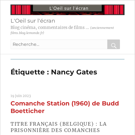
L'Oeil sur l'écran
Blog cinéma, commentaires de films ...
(anciennement
films.blog.lemonde.fr)
Recherche
pour
RECHER
OK
:
Étiquette :
Nancy Gates
19 juin 2023
Comanche Station (1960) de Budd
Boetticher
TITRE FRANÇAIS (BELGIQUE) : LA
PRISONNIÈRE DES COMANCHES