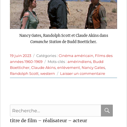
Nancy Gates, Randolph Scott et Claude Akins dans
Comanche Station
de Budd Boetticher.
Publié
Catégories
19 juin 2023
Catégories :
Cinéma américain
,
Films des
le
Étiquettes
années 1960-1969
Mots-clés :
amérindiens
,
Budd
Boetticher
,
Claude Akins
,
enlèvement
,
Nancy Gates
,
sur
Randolph Scott
,
western
Laisser un commentaire
Comanche
Station
(1960)
de
Budd
Recherche
Boetticher
pour
RECHER
OK
titre de film – réalisateur – acteur
: