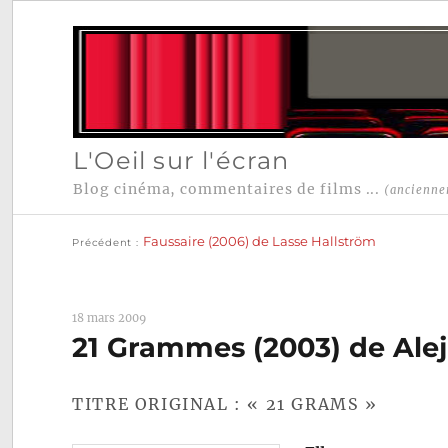
L'Oeil sur l'écran
Blog cinéma, commentaires de films ...
(ancienne
Publication
Navigation
précédente :
Faussaire (2006) de Lasse Hallström
Précédent
de
l’article
18 mars 2009
21 Grammes (2003) de Alej
TITRE ORIGINAL : « 21 GRAMS »