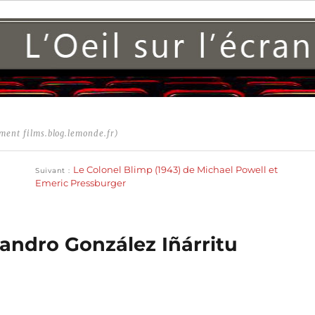
ment films.blog.lemonde.fr)
Publication
suivante :
Le Colonel Blimp (1943) de Michael Powell et
Suivant
Emeric Pressburger
andro González Iñárritu