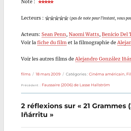
Note :
Lecteurs :
(
pas de note pour l'instant, vous po
Acteurs:
Sean Penn
,
Naomi Watts
,
Benicio Del 
Voir la
fiche du film
et la filmographie de
Aleja
Voir les autres films de
Alejandro González Iñár
Auteur
Publié
Catégories
films
18 mars 2009
Catégories :
Cinéma américain
,
Fi
le
Publication
Faussaire (2006) de Lasse Hallström
Navigation
Précédent
précédente :
de
2 réflexions sur « 21 Grammes 
l’article
Iñárritu »