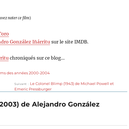
uvez noter ce film
)
Toro
ndro González Iñárritu
sur le site IMDB.
ritu
chroniqués sur ce blog…
lms des années 2000-2004
Publication
Le Colonel Blimp (1943) de Michael Powell et
Suivant
suivante :
Emeric Pressburger
(2003) de Alejandro González