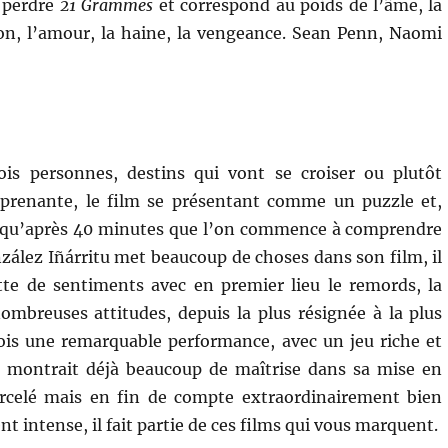
t perdre
21 Grammes
et correspond au poids de l’âme, la
ption, l’amour, la haine, la vengeance. Sean Penn, Naomi
ois personnes, destins qui vont se croiser ou plutôt
rprenante, le film se présentant comme un puzzle et,
est qu’après 40 minutes que l’on commence à comprendre
nzález Iñárritu met beaucoup de choses dans son film, il
e de sentiments avec en premier lieu le remords, la
mbreuses attitudes, depuis la plus résignée à la plus
trois une remarquable performance, avec un jeu riche et
tu montrait déjà beaucoup de maîtrise dans sa mise en
orcelé mais en fin de compte extraordinairement bien
t intense, il fait partie de ces films qui vous marquent.