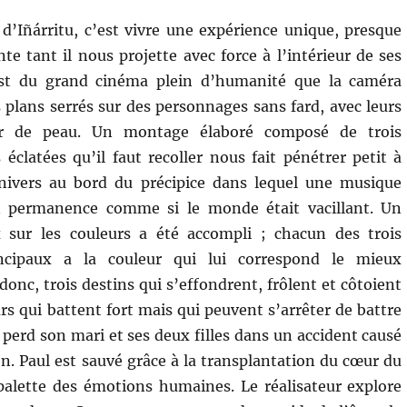
d’Iñárritu, c’est vivre une expérience unique, presque
te tant il nous projette avec force à l’intérieur de ses
est du grand cinéma plein d’humanité que la caméra
s plans serrés sur des personnages sans fard, avec leurs
ur de peau. Un montage élaboré composé de trois
éclatées qu’il faut recoller nous fait pénétrer petit à
nivers au bord du précipice dans lequel une musique
n permanence comme si le monde était vacillant. Un
x sur les couleurs a été accompli ; chacun des trois
ncipaux a la couleur qui lui correspond le mieux
onc, trois destins qui s’effondrent, frôlent et côtoient
rs qui battent fort mais qui peuvent s’arrêter de battre
 perd son mari et ses deux filles dans un accident causé
ion. Paul est sauvé grâce à la transplantation du cœur du
 palette des émotions humaines. Le réalisateur explore