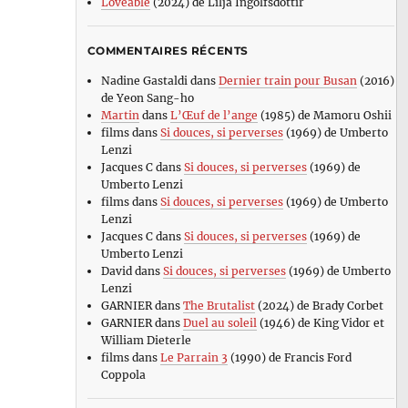
Loveable
(2024) de Lilja Ingolfsdottir
COMMENTAIRES RÉCENTS
Nadine Gastaldi
dans
Dernier train pour Busan
(2016)
de Yeon Sang-ho
Martin
dans
L’Œuf de l’ange
(1985) de Mamoru Oshii
films
dans
Si douces, si perverses
(1969) de Umberto
Lenzi
Jacques C
dans
Si douces, si perverses
(1969) de
Umberto Lenzi
films
dans
Si douces, si perverses
(1969) de Umberto
Lenzi
Jacques C
dans
Si douces, si perverses
(1969) de
Umberto Lenzi
David
dans
Si douces, si perverses
(1969) de Umberto
Lenzi
GARNIER
dans
The Brutalist
(2024) de Brady Corbet
GARNIER
dans
Duel au soleil
(1946) de King Vidor et
William Dieterle
films
dans
Le Parrain 3
(1990) de Francis Ford
Coppola