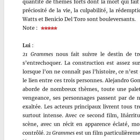
quantité de thèmes forts dont la mort qui fai
préciosité de la vie, la culpabilité, la rédem
Watts et Benicio Del Toro sont bouleversants.
Note :
Lui
:
21 Grammes
nous fait suivre le destin de tr
s’entrechoquer. La construction est assez su
lorsque l’on ne connaît pas l’histoire, ce n’
le lien entre ces trois personnes. Alejandro Go
aborde de nombreux thèmes, toute une palett
vengeance, ses personnages passent par de no
exaltée. Les acteurs principaux livrent tous 
surtout intense. Avec ce second film, Iñárri
scène, avec un récit en apparence éclaté, m
contrôlé.
21 Grammes
est un film particulièremen