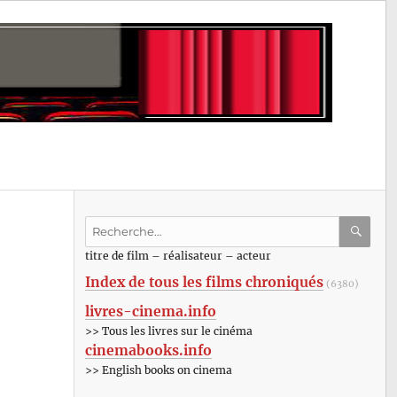
Recherche
pour
RECHE
OK
titre de film – réalisateur – acteur
:
Index de tous les films chroniqués
(6380)
livres-cinema.info
>> Tous les livres sur le cinéma
cinemabooks.info
>> English books on cinema