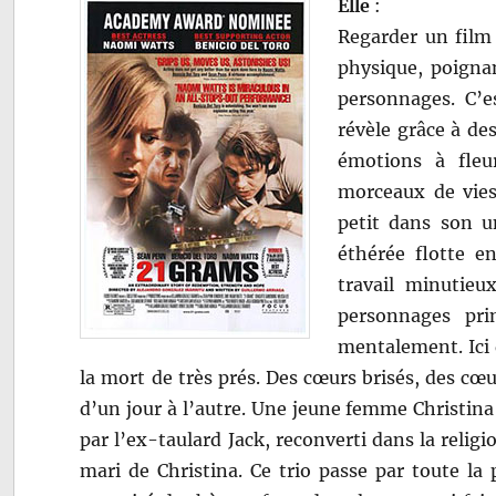
Elle
:
Regarder un film 
physique, poignan
personnages. C’
révèle grâce à de
émotions à fle
morceaux de vies 
petit dans son u
éthérée flotte e
travail minutieu
personnages pri
mentalement. Ici d
la mort de très prés. Des cœurs brisés, des cœu
d’un jour à l’autre. Une jeune femme Christina
par l’ex-taulard Jack, reconverti dans la relig
mari de Christina. Ce trio passe par toute la