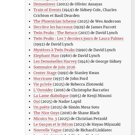
Demonlover
(2002) de Olivier Assayas
Train of Events
(1949) de Sidney Cole, Charles
Crichton et Basil Dearden
The Phoenician Scheme
(2025) de Wes Anderson
Derrière les barreaux
(1929) de James Parrott
Twin Peaks : The Return
(2017) de David Lynch
Twin Peaks : Les 7 derniers jours de Laura Palmer
(1992) de David Lynch
Mystères à Twin Peaks
(1990) de David Lynch
Elephant Man
(1980) de David Lynch
Les Demoiselles Harvey
(1946) de George Sidney
Sommaire de juin 2026
Center Stage
(1991) de Stanley Kwan
Hurricane
(1937) de John Ford
Vie privée
(2025) de Rebecca Zlotowski
L’Outsider
(2016) de Christophe Barratier
La Lame diabolique
(1965) de Kenji Misumi
Oui
(2025) de Nadav Lapid
Un poète
(2025) de Simón Mesa Soto
The Nice Guys
(2016) de Shane Black
Miroirs No. 3
(2025) de Christian Petzold
Le Garçon et le Héron
(2023) de Hayao Miyazaki
Nouvelle Vague
(2025) de Richard Linklater