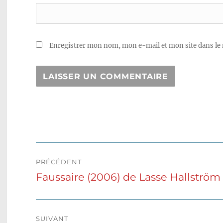
Enregistrer mon nom, mon e-mail et mon site dans le
Navigation
PRÉCÉDENT
de
Faussaire (2006) de Lasse Hallström
Publication
précédente :
l’article
SUIVANT