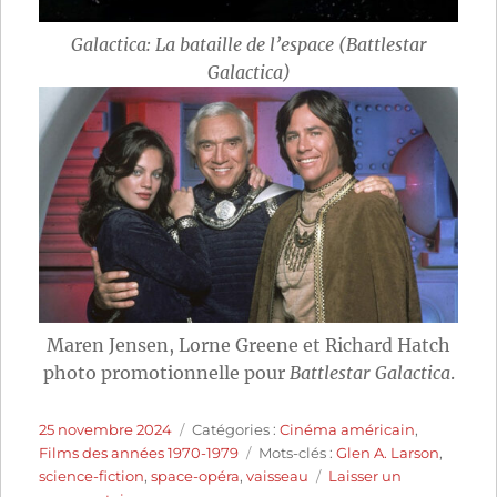
Galactica: La bataille de l’espace (Battlestar
Galactica)
Maren Jensen, Lorne Greene et Richard Hatch
photo promotionnelle pour
Battlestar Galactica
.
Publié
Catégories
25 novembre 2024
Catégories :
Cinéma américain
,
le
Étiquettes
Films des années 1970-1979
Mots-clés :
Glen A. Larson
,
science-fiction
,
space-opéra
,
vaisseau
Laisser un