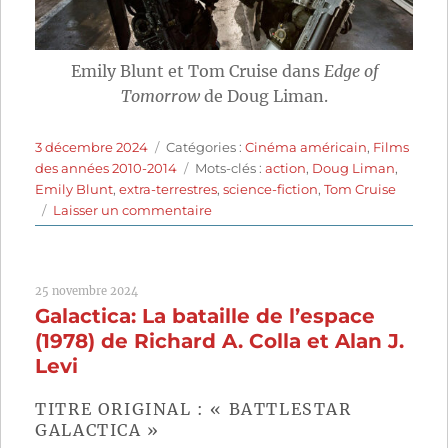
Emily Blunt et Tom Cruise dans
Edge of
Tomorrow
de Doug Liman.
Publié
Catégories
3 décembre 2024
Catégories :
Cinéma américain
,
Films
le
Étiquettes
des années 2010-2014
Mots-clés :
action
,
Doug Liman
,
Emily Blunt
,
extra-terrestres
,
science-fiction
,
Tom Cruise
sur
Laisser un commentaire
Edge
of
Tomorrow
25 novembre 2024
(2014)
Galactica: La bataille de l’espace
de
Doug
(1978) de Richard A. Colla et Alan J.
Liman
Levi
TITRE ORIGINAL : « BATTLESTAR
GALACTICA »