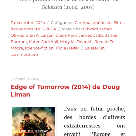
Galactica
(2004-2007)
Publié
Catégories
7 décembre 2024
Catégories :
Cinéma américain
,
Films
le
Étiquettes
des années 2000-2004
Mots-clés :
Edward James
Olmos
,
Glen A. Larson
,
Grace Park
,
James Callis
,
Jamie
Bamber
,
Katee Sackhoff
,
Mary McDonnell
,
Ronald D.
Moore
,
science-fiction
,
Tricia Helfer
Laisser un
sur
commentaire
Battlestar
Galactica
(2003)
3 décembre 2024
de
Edge of Tomorrow (2014) de Doug
Michael
Rymer
Liman
Dans un futur proche,
des hordes d’affreux
extraterrestres ont
envahi l’Europe et