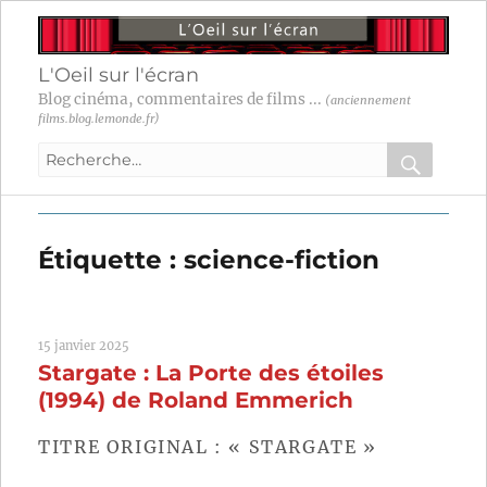
L'Oeil sur l'écran
Blog cinéma, commentaires de films ...
(anciennement
films.blog.lemonde.fr)
Recherche
pour
RECHER
OK
:
Étiquette :
science-fiction
15 janvier 2025
Stargate : La Porte des étoiles
(1994) de Roland Emmerich
TITRE ORIGINAL : « STARGATE »