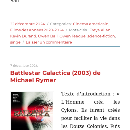
Ball
Publié
Catégories
22 décembre 2024
Catégories :
Cinéma américain
,
le
Étiquettes
Films des années 2020-2024
Mots-clés :
Freya Allan
,
Kevin Durand
,
Owen Ball
,
Owen Teague
,
science-fiction
,
sur
singe
Laisser un commentaire
La
Planète
des
7 décembre 2024
singes
Battlestar Galactica (2003) de
:
Le
Michael Rymer
Nouveau
Royaume
Texte d’introduction : «
(2024)
L’Homme créa les
de
Wes
Cylons. Ils furent créés
Ball
pour faciliter la vie dans
les Douze Colonies. Puis