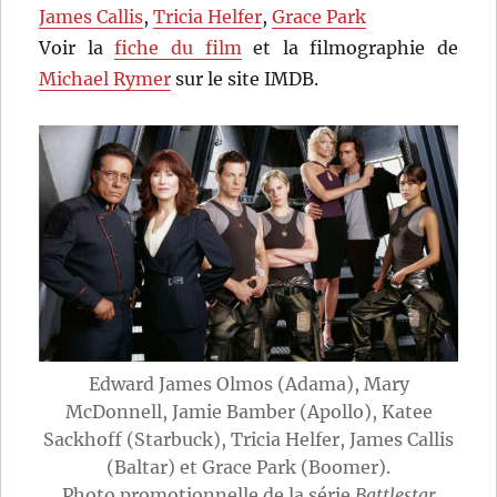
James Callis
,
Tricia Helfer
,
Grace Park
Voir la
fiche du film
et la filmographie de
Michael Rymer
sur le site IMDB.
Edward James Olmos (Adama), Mary
McDonnell, Jamie Bamber (Apollo), Katee
Sackhoff (Starbuck), Tricia Helfer, James Callis
(Baltar) et Grace Park (Boomer).
Photo promotionnelle de la série
Battlestar