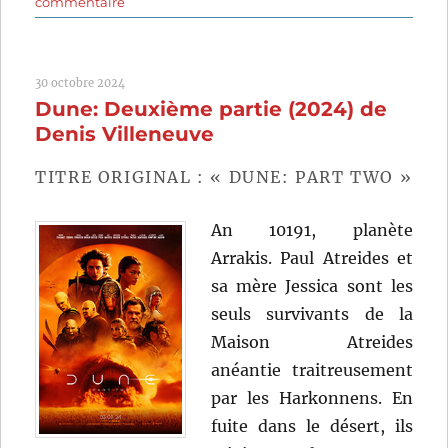
sur
commentaire
Galactica:
La
bataille
30 octobre 2024
de
Dune: Deuxième partie (2024) de
l’espace
(1978)
Denis Villeneuve
de
Richard
TITRE ORIGINAL : « DUNE: PART TWO »
A.
Colla
An 10191, planète
et
Alan
Arrakis. Paul Atreides et
J.
sa mère Jessica sont les
Levi
seuls survivants de la
Maison Atreides
anéantie traitreusement
par les Harkonnens. En
fuite dans le désert, ils