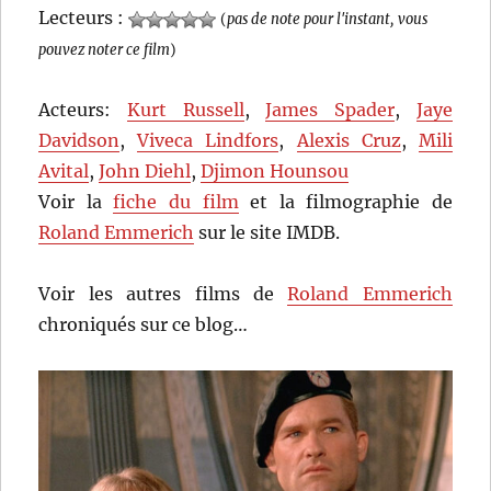
Lecteurs :
(
pas de note pour l'instant, vous
pouvez noter ce film
)
Acteurs:
Kurt Russell
,
James Spader
,
Jaye
Davidson
,
Viveca Lindfors
,
Alexis Cruz
,
Mili
Avital
,
John Diehl
,
Djimon Hounsou
Voir la
fiche du film
et la filmographie de
Roland Emmerich
sur le site IMDB.
Voir les autres films de
Roland Emmerich
chroniqués sur ce blog…