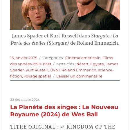
James Spader et Kurt Russell dans
Stargate : La
Porte des étoiles (Stargate)
de Roland Emmerich.
Publié
Catégories
15 janvier 2025
Catégories :
Cinéma américain
,
Films
le
Étiquettes
des années 1990-1999
Mots-clés :
désert
,
Egypte
,
James
Spader
,
Kurt Russell
,
OVNI
,
Roland Emmerich
,
science-
sur
fiction
,
voyage spatial
Laisser un commentaire
Stargate
:
La
22 décembre 2024
Porte
La Planète des singes : Le Nouveau
des
étoiles
Royaume (2024) de Wes Ball
(1994)
de
TITRE ORIGINAL : « KINGDOM OF THE