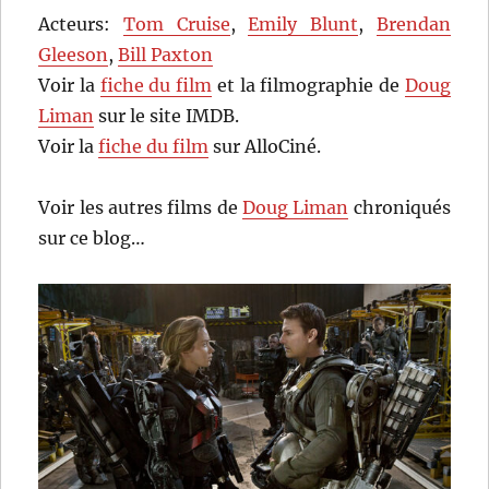
Acteurs:
Tom Cruise
,
Emily Blunt
,
Brendan
Gleeson
,
Bill Paxton
Voir la
fiche du film
et la filmographie de
Doug
Liman
sur le site IMDB.
Voir la
fiche du film
sur AlloCiné.
Voir les autres films de
Doug Liman
chroniqués
sur ce blog…