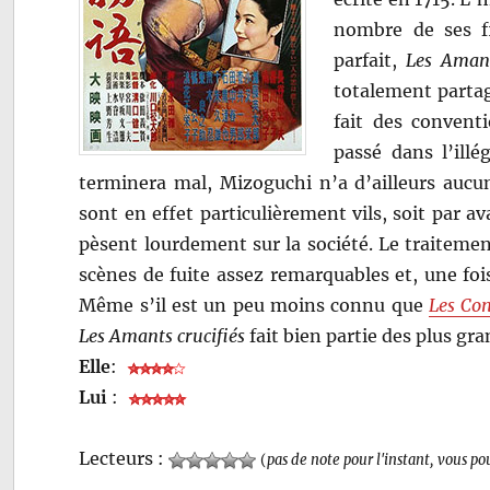
nombre de ses fi
parfait,
Les Amant
totalement partag
fait des convent
passé dans l’illé
terminera mal, Mizoguchi n’a d’ailleurs aucu
sont en effet particulièrement vils, soit par a
pèsent lourdement sur la société. Le traitemen
scènes de fuite assez remarquables et, une foi
Même s’il est un peu moins connu que
Les Con
Les Amants crucifiés
fait bien partie des plus gr
Elle
:
Lui
:
Lecteurs :
(
pas de note pour l'instant, vous po