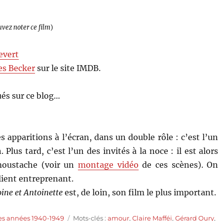
uvez noter ce film
)
evert
es Becker
sur le site IMDB.
és sur ce blog…
s apparitions à l’écran, dans un double rôle : c’est l’un
lus tard, c’est l’un des invités à la noce : il est alors
 moustache (voir un
montage vidéo
de ces scènes). On
lient entreprenant.
ine et Antoinette
est, de loin, son film le plus important.
Étiquettes
es années 1940-1949
Mots-clés :
amour
,
Claire Mafféi
,
Gérard Oury
,