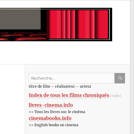
Recherche
pour
RECHE
OK
titre de film – réalisateur – acteur
:
Index de tous les films chroniqués
(6380)
livres-cinema.info
>> Tous les livres sur le cinéma
cinemabooks.info
>> English books on cinema