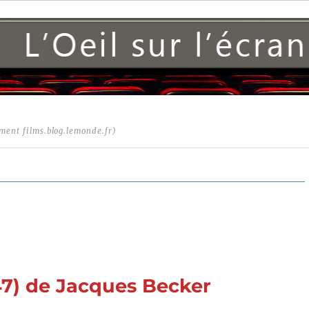
ment films.blog.lemonde.fr)
47) de Jacques Becker