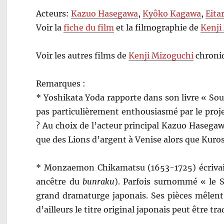
Acteurs:
Kazuo Hasegawa
,
Kyôko Kagawa
,
Eita
Voir la
fiche du film
et la filmographie de
Kenji
Voir les autres films de
Kenji Mizoguchi
chroniq
Remarques :
* Yoshikata Yoda rapporte dans son livre « So
pas particulièrement enthousiasmé par le proj
? Au choix de l’acteur principal Kazuo Hasegawa
que des Lions d’argent à Venise alors que Kuro
* Monzaemon Chikamatsu (1653-1725) écrivait
ancêtre du
bunraku
). Parfois surnommé « le S
grand dramaturge japonais. Ses pièces mêlent 
d’ailleurs le titre original japonais peut être tr