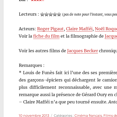
Lecteurs :
(
pas de note pour l'instant, vous po
Acteurs:
Roger Pigaut
,
Claire Mafféi
,
Noël Roqu
Voir la
fiche du film
et la filmographie de
Jacqu
Voir les autres films de
Jacques Becker
chroniqu
Remarques :
* Louis de Funès fait ici l’une des ses première
des garçons-épiciers qui déchargent le camion. P
plus difficilement reconnaissable, avec une
remarque aussi la présence de Gérard Oury en c
– Claire Mafféi n’a que peu tourné ensuite.
Anto
Publié
Catégories
10 novembre 2013
Catégories :
Cinéma français
,
Films d