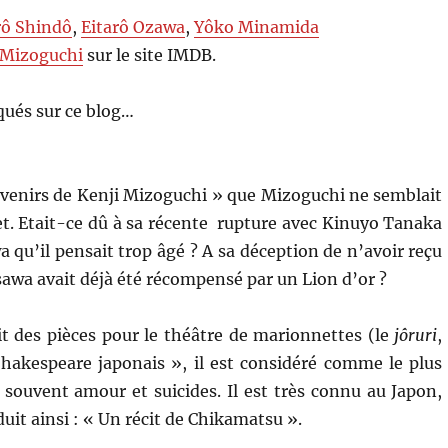
rô Shindô
,
Eitarô Ozawa
,
Yôko Minamida
 Mizoguchi
sur le site IMDB.
ués sur ce blog…
uvenirs de Kenji Mizoguchi » que Mizoguchi ne semblait
et. Etait-ce dû à sa récente rupture avec Kinuyo Tanaka
 qu’il pensait trop âgé ? A sa déception de n’avoir reçu
sawa avait déjà été récompensé par un Lion d’or ?
 des pièces pour le théâtre de marionnettes (le
jôruri
,
hakespeare japonais », il est considéré comme le plus
souvent amour et suicides. Il est très connu au Japon,
aduit ainsi : « Un récit de Chikamatsu ».