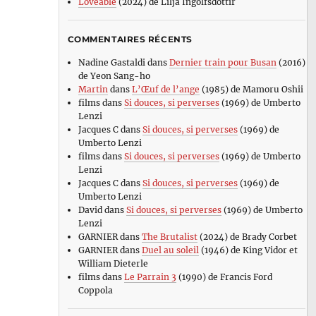
Loveable
(2024) de Lilja Ingolfsdottir
COMMENTAIRES RÉCENTS
Nadine Gastaldi
dans
Dernier train pour Busan
(2016)
de Yeon Sang-ho
Martin
dans
L’Œuf de l’ange
(1985) de Mamoru Oshii
films
dans
Si douces, si perverses
(1969) de Umberto
Lenzi
Jacques C
dans
Si douces, si perverses
(1969) de
Umberto Lenzi
films
dans
Si douces, si perverses
(1969) de Umberto
Lenzi
Jacques C
dans
Si douces, si perverses
(1969) de
Umberto Lenzi
David
dans
Si douces, si perverses
(1969) de Umberto
Lenzi
GARNIER
dans
The Brutalist
(2024) de Brady Corbet
GARNIER
dans
Duel au soleil
(1946) de King Vidor et
William Dieterle
films
dans
Le Parrain 3
(1990) de Francis Ford
Coppola