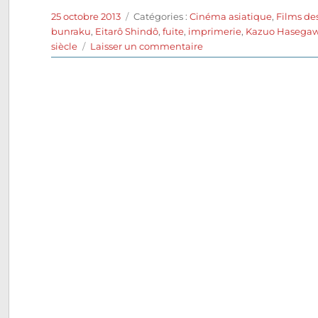
Publié
Catégories
25 octobre 2013
Catégories :
Cinéma asiatique
,
Films de
le
bunraku
,
Eitarô Shindô
,
fuite
,
imprimerie
,
Kazuo Hasega
sur
siècle
Laisser un commentaire
Les
Amants
crucifiés
(1954)
de
Kenji
Mizoguchi