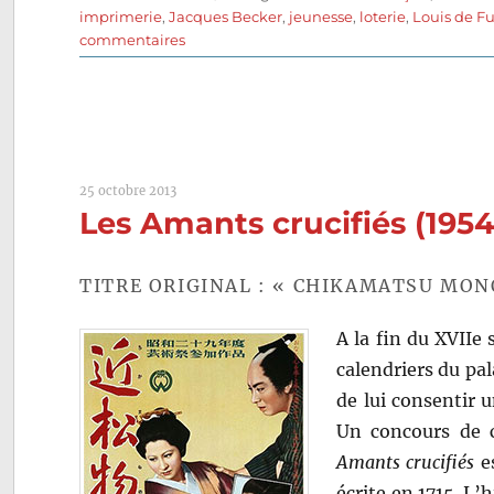
le
imprimerie
,
Jacques Becker
,
jeunesse
,
loterie
,
Louis de F
sur
commentaires
Antoine
et
Antoinette
(1947)
de
Jacques
25 octobre 2013
Becker
Les Amants crucifiés (195
TITRE ORIGINAL : « CHIKAMATSU MON
A la fin du XVIIe 
calendriers du pa
de lui consentir u
Un concours de c
Amants crucifiés
e
écrite en 1715. L’