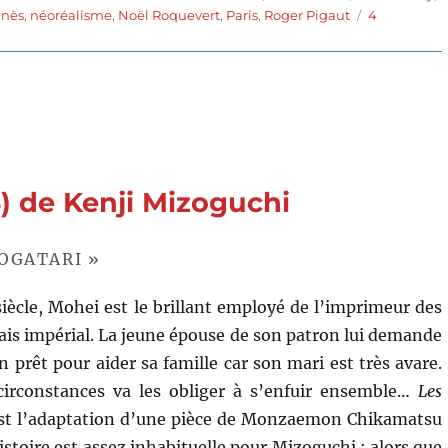
unès
,
néoréalisme
,
Noël Roquevert
,
Paris
,
Roger Pigaut
4
4) de Kenji Mizoguchi
OGATARI »
siècle, Mohei est le brillant employé de l’imprimeur des
lais impérial. La jeune épouse de son patron lui demande
n prêt pour aider sa famille car son mari est très avare.
irconstances va les obliger à s’enfuir ensemble…
Les
st l’adaptation d’une pièce de Monzaemon Chikamatsu
histoire est assez inhabituelle pour Mizoguchi : alors que