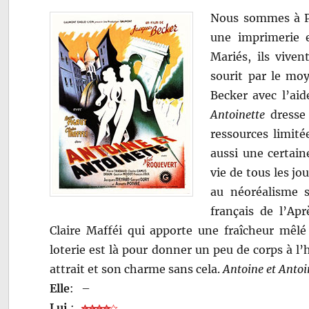
Nous sommes à Pa
une imprimerie 
Mariés, ils vive
sourit par le moy
Becker avec l’ai
Antoinette
dresse 
ressources limité
aussi une certain
vie de tous les jo
au néoréalisme s
français de l’Ap
Claire Mafféi qui apporte une fraîcheur mêlé 
loterie est là pour donner un peu de corps à l’
attrait et son charme sans cela.
Antoine et Antoi
Elle
:
–
Lui
: