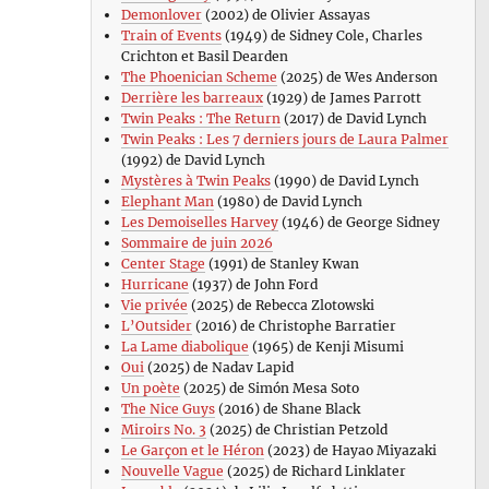
Demonlover
(2002) de Olivier Assayas
Train of Events
(1949) de Sidney Cole, Charles
Crichton et Basil Dearden
The Phoenician Scheme
(2025) de Wes Anderson
Derrière les barreaux
(1929) de James Parrott
Twin Peaks : The Return
(2017) de David Lynch
Twin Peaks : Les 7 derniers jours de Laura Palmer
(1992) de David Lynch
Mystères à Twin Peaks
(1990) de David Lynch
Elephant Man
(1980) de David Lynch
Les Demoiselles Harvey
(1946) de George Sidney
Sommaire de juin 2026
Center Stage
(1991) de Stanley Kwan
Hurricane
(1937) de John Ford
Vie privée
(2025) de Rebecca Zlotowski
L’Outsider
(2016) de Christophe Barratier
La Lame diabolique
(1965) de Kenji Misumi
Oui
(2025) de Nadav Lapid
Un poète
(2025) de Simón Mesa Soto
The Nice Guys
(2016) de Shane Black
Miroirs No. 3
(2025) de Christian Petzold
Le Garçon et le Héron
(2023) de Hayao Miyazaki
Nouvelle Vague
(2025) de Richard Linklater