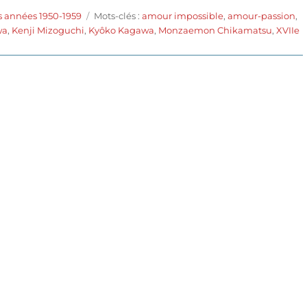
Étiquettes
s années 1950-1959
Mots-clés :
amour impossible
,
amour-passion
,
wa
,
Kenji Mizoguchi
,
Kyôko Kagawa
,
Monzaemon Chikamatsu
,
XVIIe