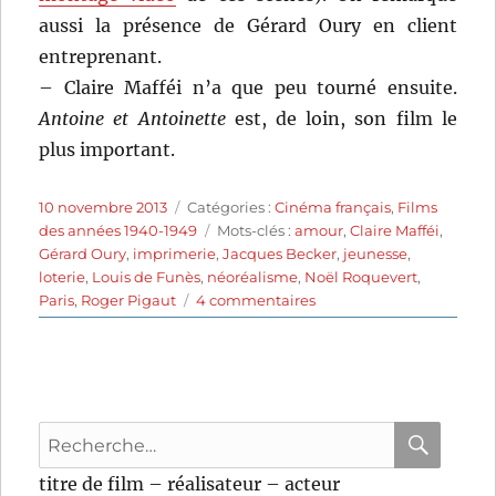
aussi la présence de Gérard Oury en client
entreprenant.
– Claire Mafféi n’a que peu tourné ensuite.
Antoine et Antoinette
est, de loin, son film le
plus important.
Publié
Catégories
10 novembre 2013
Catégories :
Cinéma français
,
Films
le
Étiquettes
des années 1940-1949
Mots-clés :
amour
,
Claire Mafféi
,
Gérard Oury
,
imprimerie
,
Jacques Becker
,
jeunesse
,
loterie
,
Louis de Funès
,
néoréalisme
,
Noël Roquevert
,
sur
Paris
,
Roger Pigaut
4 commentaires
Antoine
et
Antoinette
(1947)
de
Recherche
Jacques
Becker
pour
RECHER
OK
titre de film – réalisateur – acteur