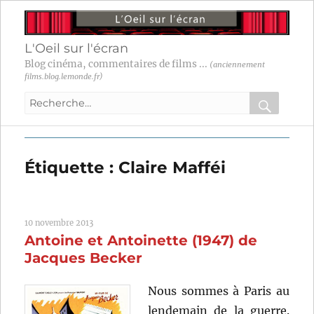
L'Oeil sur l'écran
Blog cinéma, commentaires de films ...
(anciennement
films.blog.lemonde.fr)
Recherche
pour
RECHER
OK
:
Étiquette :
Claire Mafféi
10 novembre 2013
Antoine et Antoinette (1947) de
Jacques Becker
Nous sommes à Paris au
lendemain de la guerre.