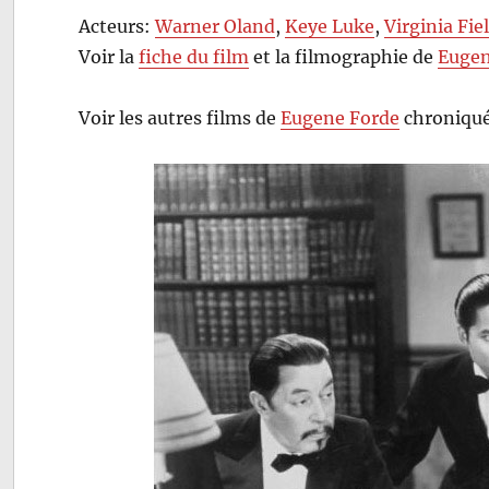
Acteurs:
Warner Oland
,
Keye Luke
,
Virginia Fie
Voir la
fiche du film
et la filmographie de
Eugen
Voir les autres films de
Eugene Forde
chroniqué