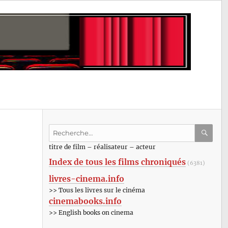
Recherche
pour
RECHE
OK
titre de film – réalisateur – acteur
:
Index de tous les films chroniqués
(6381)
livres-cinema.info
>> Tous les livres sur le cinéma
cinemabooks.info
>> English books on cinema