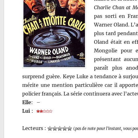
Charlie Chan at M
pas sorti en Fran
Warner Oland. L’
plus tard pendant
Oland était en eff
Mongolie pour e
présentant aucun
paraît plus ano
surprend guère. Keye Luke a tendance à surjou
mérite une mention particulière car il appo
policier français. La série continuera avec l’act
Elle
:
–
Lui
:
Lecteurs :
(
pas de note pour l'instant, vous po