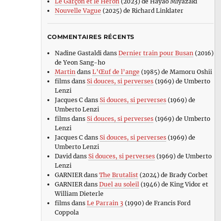
Le Garçon et le Héron
(2023) de Hayao Miyazaki
Nouvelle Vague
(2025) de Richard Linklater
COMMENTAIRES RÉCENTS
Nadine Gastaldi
dans
Dernier train pour Busan
(2016)
de Yeon Sang-ho
Martin
dans
L’Œuf de l’ange
(1985) de Mamoru Oshii
films
dans
Si douces, si perverses
(1969) de Umberto
Lenzi
Jacques C
dans
Si douces, si perverses
(1969) de
Umberto Lenzi
films
dans
Si douces, si perverses
(1969) de Umberto
Lenzi
Jacques C
dans
Si douces, si perverses
(1969) de
Umberto Lenzi
David
dans
Si douces, si perverses
(1969) de Umberto
Lenzi
GARNIER
dans
The Brutalist
(2024) de Brady Corbet
GARNIER
dans
Duel au soleil
(1946) de King Vidor et
William Dieterle
films
dans
Le Parrain 3
(1990) de Francis Ford
Coppola