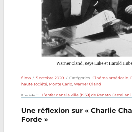
Warner Oland, Keye Luke et Harold Hub
Auteur
Publié
Catégories
films
5 octobre 2020
Catégories :
Cinéma américain
,
le
haute société
,
Monte Carlo
,
Warner Oland
Publication
L’enfer dans la ville (1959) de Renato Castellani
Navigation
Précédent
précédente :
de
Une réflexion sur « Charlie Ch
Forde »
l’article