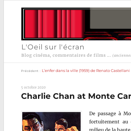
L'Oeil sur l'écran
Blog cinéma, commentaires de films ...
(ancienne
Publication
Navigation
précédente :
L’enfer dans la ville (1959) de Renato Castellani
Précédent
de
l’article
5 octobre 2020
Charlie Chan at Monte Car
De passage à Mon
fortuitement au
milieu de la haut