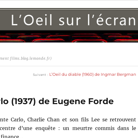
ment films.blog.lemonde.fr)
Publication
suivante :
L’Oeil du diable (1960) de Ingmar Bergman
Suivant
lo (1937) de Eugene Forde
te Carlo, Charlie Chan et son fils Lee se retrouvent
 centre d’une enquête : un meurtre commis dans le
e finance…