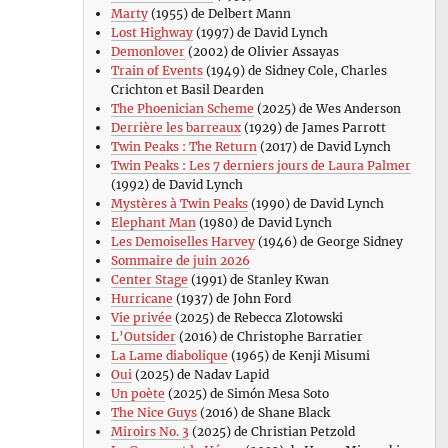
Marty
(1955) de Delbert Mann
Lost Highway
(1997) de David Lynch
Demonlover
(2002) de Olivier Assayas
Train of Events
(1949) de Sidney Cole, Charles
Crichton et Basil Dearden
The Phoenician Scheme
(2025) de Wes Anderson
Derrière les barreaux
(1929) de James Parrott
Twin Peaks : The Return
(2017) de David Lynch
Twin Peaks : Les 7 derniers jours de Laura Palmer
(1992) de David Lynch
Mystères à Twin Peaks
(1990) de David Lynch
Elephant Man
(1980) de David Lynch
Les Demoiselles Harvey
(1946) de George Sidney
Sommaire de juin 2026
Center Stage
(1991) de Stanley Kwan
Hurricane
(1937) de John Ford
Vie privée
(2025) de Rebecca Zlotowski
L’Outsider
(2016) de Christophe Barratier
La Lame diabolique
(1965) de Kenji Misumi
Oui
(2025) de Nadav Lapid
Un poète
(2025) de Simón Mesa Soto
The Nice Guys
(2016) de Shane Black
Miroirs No. 3
(2025) de Christian Petzold