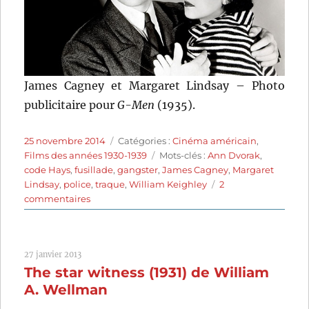
James Cagney et Margaret Lindsay – Photo
publicitaire pour
G-Men
(1935).
Publié
Catégories
25 novembre 2014
Catégories :
Cinéma américain
,
le
Étiquettes
Films des années 1930-1939
Mots-clés :
Ann Dvorak
,
code Hays
,
fusillade
,
gangster
,
James Cagney
,
Margaret
Lindsay
,
police
,
traque
,
William Keighley
2
sur
commentaires
Les
Hors-
la-
27 janvier 2013
loi
The star witness (1931) de William
(1935)
de
A. Wellman
William