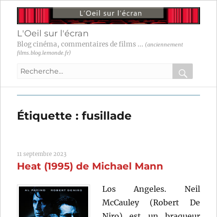
L'Oeil sur l'écran
Blog cinéma, commentaires de films ...
(anciennement
films.blog.lemonde.fr)
Recherche
pour
RECHER
OK
:
Étiquette :
fusillade
11 septembre 2023
Heat (1995) de Michael Mann
Los Angeles. Neil
McCauley (Robert De
Niro) est un braqueur