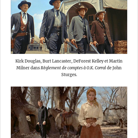
Kirk Douglas, Burt Lancaster, DeForest Kelley et Martin
Milner dans
Règlement de comptes à O.K. Corral
de John
Sturges.