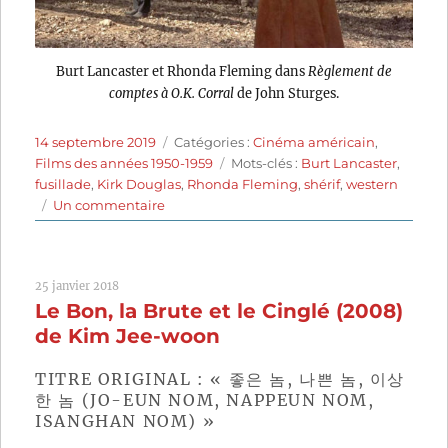
Burt Lancaster et Rhonda Fleming dans
Règlement de
comptes à O.K. Corral
de John Sturges.
Publié
Catégories
14 septembre 2019
Catégories :
Cinéma américain
,
le
Étiquettes
Films des années 1950-1959
Mots-clés :
Burt Lancaster
,
fusillade
,
Kirk Douglas
,
Rhonda Fleming
,
shérif
,
western
sur
Un commentaire
Règlement
de
comptes
25 janvier 2018
à
Le Bon, la Brute et le Cinglé (2008)
O.K.
Corral
de Kim Jee-woon
(1957)
de
TITRE ORIGINAL : « 좋은 놈, 나쁜 놈, 이상
John
한 놈 (JO-EUN NOM, NAPPEUN NOM,
Sturges
ISANGHAN NOM) »