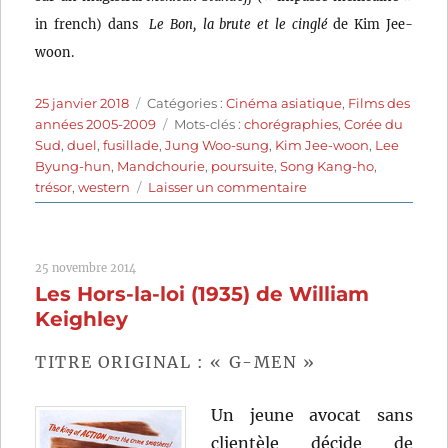
in french) dans
Le Bon, la brute et le cinglé
de Kim Jee-
woon.
Publié
Catégories
25 janvier 2018
Catégories :
Cinéma asiatique
,
Films des
le
Étiquettes
années 2005-2009
Mots-clés :
chorégraphies
,
Corée du
Sud
,
duel
,
fusillade
,
Jung Woo-sung
,
Kim Jee-woon
,
Lee
Byung-hun
,
Mandchourie
,
poursuite
,
Song Kang-ho
,
sur
trésor
,
western
Laisser un commentaire
Le
Bon,
la
25 novembre 2014
Brute
Les Hors-la-loi (1935) de William
et
le
Keighley
Cinglé
(2008)
TITRE ORIGINAL : « G-MEN »
de
Kim
Un jeune avocat sans
Jee-
woon
clientèle décide de