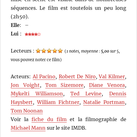
séquences. Le film est toutefois un peu long
(2h50).
Elle
:
–
Lui
:
Lecteurs :
(
1 notes, moyenne :
5,00
sur 5
,
vous pouvez noter ce film)
Acteurs:
Al Pacino
,
Robert De Niro
,
Val Kilmer
,
Jon Voight
,
Tom Sizemore
,
Diane Venora
,
Mykelti Williamson
,
Ted Levine
,
Dennis
Haysbert
,
William Fichtner
,
Natalie Portman
,
Tom Noonan
Voir la
fiche du film
et la filmographie de
Michael Mann
sur le site IMDB.