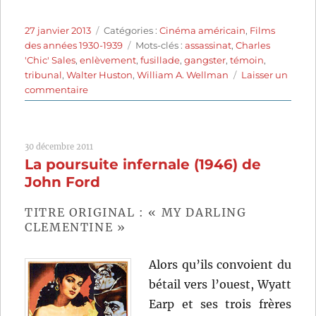
Publié
Catégories
27 janvier 2013
Catégories :
Cinéma américain
,
Films
le
Étiquettes
des années 1930-1939
Mots-clés :
assassinat
,
Charles
'Chic' Sales
,
enlèvement
,
fusillade
,
gangster
,
témoin
,
tribunal
,
Walter Huston
,
William A. Wellman
Laisser un
sur
commentaire
The
star
witness
30 décembre 2011
(1931)
La poursuite infernale (1946) de
de
William
John Ford
A.
Wellman
TITRE ORIGINAL : « MY DARLING
CLEMENTINE »
Alors qu’ils convoient du
bétail vers l’ouest, Wyatt
Earp et ses trois frères