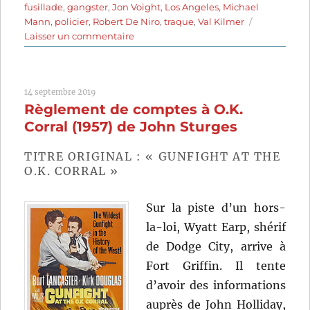
fusillade
,
gangster
,
Jon Voight
,
Los Angeles
,
Michael
Mann
,
policier
,
Robert De Niro
,
traque
,
Val Kilmer
sur
Laisser un commentaire
Heat
(1995)
de
14 septembre 2019
Michael
Règlement de comptes à O.K.
Mann
Corral (1957) de John Sturges
TITRE ORIGINAL : « GUNFIGHT AT THE
O.K. CORRAL »
Sur la piste d’un hors-
la-loi, Wyatt Earp, shérif
de Dodge City, arrive à
Fort Griffin. Il tente
d’avoir des informations
auprès de John Holliday,