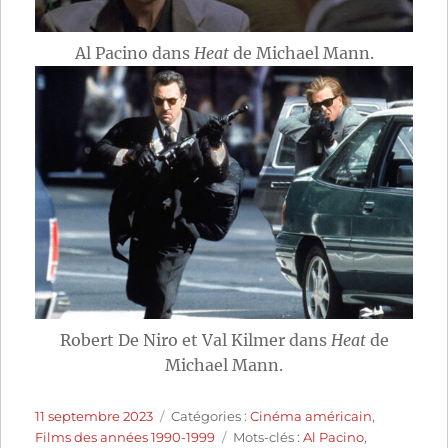
Al Pacino dans
Heat
de Michael Mann.
Robert De Niro et Val Kilmer dans
Heat
de
Michael Mann.
Publié
Catégories
11 septembre 2023
Catégories :
Cinéma américain
,
le
Étiquettes
Films des années 1990-1999
Mots-clés :
Al Pacino
,