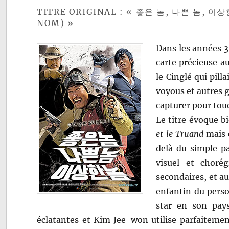
TITRE ORIGINAL : « 좋은 놈, 나쁜 놈, 이
NOM) »
Dans les années 3
carte précieuse au
le Cinglé qui pilla
voyous et autres g
capturer pour tou
Le titre évoque 
et le Truand
mais c
delà du simple pa
visuel et chorég
secondaires, et a
enfantin du pers
star en son pays
éclatantes et Kim Jee-won utilise parfaiteme