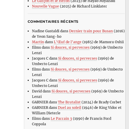
Le Garçon et le Héron
(2023) de Hayao Miyazaki
Nouvelle Vague
(2025) de Richard Linklater
COMMENTAIRES RÉCENTS
Nadine Gastaldi
dans
Dernier train pour Busan
(2016)
de Yeon Sang-ho
Martin
dans
L’Œuf de l’ange
(1985) de Mamoru Oshii
films
dans
Si douces, si perverses
(1969) de Umberto
Lenzi
Jacques C
dans
Si douces, si perverses
(1969) de
Umberto Lenzi
films
dans
Si douces, si perverses
(1969) de Umberto
Lenzi
Jacques C
dans
Si douces, si perverses
(1969) de
Umberto Lenzi
David
dans
Si douces, si perverses
(1969) de Umberto
Lenzi
GARNIER
dans
The Brutalist
(2024) de Brady Corbet
GARNIER
dans
Duel au soleil
(1946) de King Vidor et
William Dieterle
films
dans
Le Parrain 3
(1990) de Francis Ford
Coppola