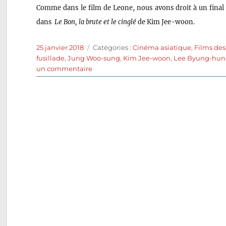
Comme dans le film de Leone, nous avons droit à un final
dans
Le Bon, la brute et le cinglé
de Kim Jee-woon.
Publié
Catégories
25 janvier 2018
Catégories :
Cinéma asiatique
,
Films de
le
fusillade
,
Jung Woo-sung
,
Kim Jee-woon
,
Lee Byung-hun
sur
un commentaire
Le
Bon,
la
Brute
et
le
Cinglé
(2008)
de
Kim
Jee-
woon