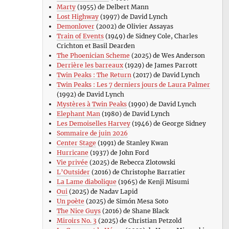
Marty
(1955) de Delbert Mann
Lost Highway
(1997) de David Lynch
Demonlover
(2002) de Olivier Assayas
Train of Events
(1949) de Sidney Cole, Charles
Crichton et Basil Dearden
The Phoenician Scheme
(2025) de Wes Anderson
Derrière les barreaux
(1929) de James Parrott
Twin Peaks : The Return
(2017) de David Lynch
Twin Peaks : Les 7 derniers jours de Laura Palmer
(1992) de David Lynch
Mystères à Twin Peaks
(1990) de David Lynch
Elephant Man
(1980) de David Lynch
Les Demoiselles Harvey
(1946) de George Sidney
Sommaire de juin 2026
Center Stage
(1991) de Stanley Kwan
Hurricane
(1937) de John Ford
Vie privée
(2025) de Rebecca Zlotowski
L’Outsider
(2016) de Christophe Barratier
La Lame diabolique
(1965) de Kenji Misumi
Oui
(2025) de Nadav Lapid
Un poète
(2025) de Simón Mesa Soto
The Nice Guys
(2016) de Shane Black
Miroirs No. 3
(2025) de Christian Petzold