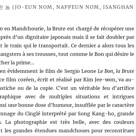
상한 놈 (JO-EUN NOM, NAPPEUN NOM, ISANGHAN
0 en Mandchourie, la Brute est chargé de récupérer une
près d’un dignitaire japonais mais il se fait doubler par
it le train qui le transportait. Ce dernier a alors tous les
angsters à ses trousses, tout comme le Bon qui désire le
cher la prime…
bien évidemment le film de Sergio Leone
Le Bon, la Brute
e film coréen, écrit et réalisé par Kim Jee-won, va au-
stiche ou de la copie. C’est un véritable feu d’artifice
raphique avec de multiples situations et intrigues
ussi une bonne dose d’humour, insufflée par le caractère
onnage du Cinglé interprété par Song Kang-ho, grande
. La photographie est très belle, avec des couleurs
nt les grandes étendues mandchoues pour reconstituer