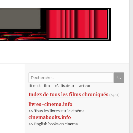
Recherche
pour
RECHE
OK
titre de film – réalisateur – acteur
:
Index de tous les films chroniqués
(6381)
livres-cinema.info
>> Tous les livres sur le cinéma
cinemabooks.info
>> English books on cinema