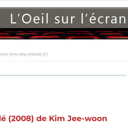
ment films.blog.lemonde.fr)
nglé (2008) de Kim Jee-woon