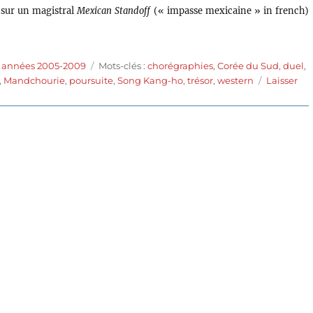
 sur un magistral
Mexican Standoff
(« impasse mexicaine » in french)
Étiquettes
s années 2005-2009
Mots-clés :
chorégraphies
,
Corée du Sud
,
duel
,
,
Mandchourie
,
poursuite
,
Song Kang-ho
,
trésor
,
western
Laisser