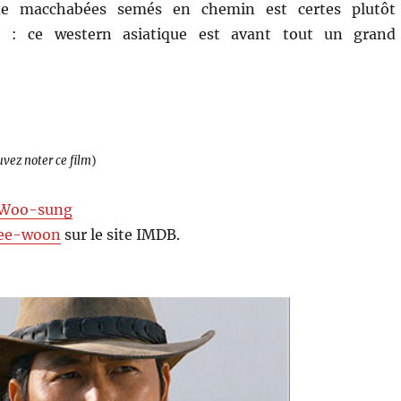
e macchabées semés en chemin est certes plutôt
ci : ce western asiatique est avant tout un grand
uvez noter ce film
)
 Woo-sung
Jee-woon
sur le site IMDB.